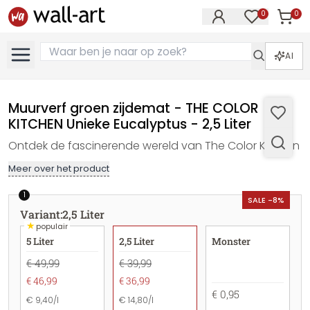
0
0
Artike
Artikelen in 
AI
Muurverf groen zijdemat - THE COLOR
KITCHEN Unieke Eucalyptus - 2,5 Liter
Ontdek de fascinerende wereld van The Color Kitchen
Meer over het product
1
SALE -8%
Variant
:
2,5 Liter
★
populair
5 Liter
2,5 Liter
Monster
€ 49,99
€ 39,99
€ 46,99
€ 36,99
€ 0,95
€ 9,40/l
€ 14,80/l