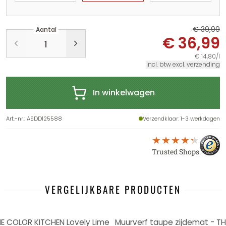
€ 39,99
Aantal
€ 36,99
€ 14,80/l
incl. btw excl. verzending
In winkelwagen
Art.-nr.
:
ASDD125588
Verzendklaar
: 1-3 werkdagen
Trusted Shops
VERGELIJKBARE PRODUCTEN
-8%
HE COLOR KITCHEN Lovely Lime
Muurverf taupe zijdemat - T