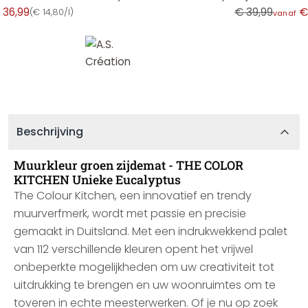
 36,99
€ 39,99
€
(
€ 14,80/l
)
vanaf
Beschrijving
Muurkleur groen zijdemat - THE COLOR
KITCHEN Unieke Eucalyptus
The Colour Kitchen, een innovatief en trendy
muurverfmerk, wordt met passie en precisie
gemaakt in Duitsland. Met een indrukwekkend palet
van 112 verschillende kleuren opent het vrijwel
onbeperkte mogelijkheden om uw creativiteit tot
uitdrukking te brengen en uw woonruimtes om te
toveren in echte meesterwerken. Of je nu op zoek