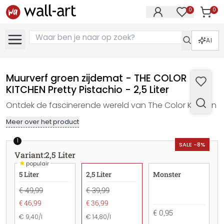
0
0
Artike
Artikelen in 
AI
Muurverf groen zijdemat - THE COLOR
KITCHEN Pretty Pistachio - 2,5 Liter
Ontdek de fascinerende wereld van The Color Kitchen
Meer over het product
1
SALE -8%
Variant
:
2,5 Liter
★
populair
5 Liter
2,5 Liter
Monster
€ 49,99
€ 39,99
€ 46,99
€ 36,99
€ 0,95
€ 9,40/l
€ 14,80/l