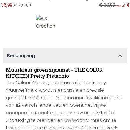
 36,99
€ 39,99
€
(
€ 14,80/l
)
vanaf
Beschrijving
Muurkleur groen zijdemat - THE COLOR
KITCHEN Pretty Pistachio
The Colour Kitchen, een innovatief en trendy
muurverfmerk, wordt met passie en precisie
gemaakt in Duitsland. Met een indrukwekkend palet
van 112 verschillende kleuren opent het vrijwel
onbeperkte mogelijkheden om uw creativiteit tot
uitdrukking te brengen en uw woonruimtes om te
toveren in echte meesterwerken. Of je nu op zoek