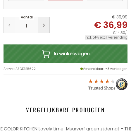
€ 39,99
Aantal
€ 36,99
€ 14,80/l
incl. btw excl. verzending
In winkelwagen
Art.-nr.
:
ASDD125622
Verzendklaar
: 1-3 werkdagen
Trusted Shops
VERGELIJKBARE PRODUCTEN
-8%
HE COLOR KITCHEN Lovely Lime
Muurverf groen zijdemat - T