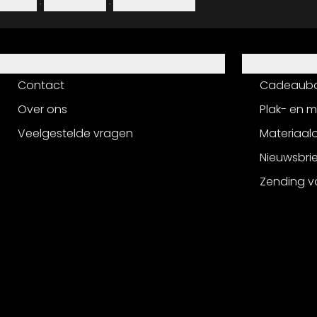
Colofon
·
Privacybeleid
·
Herroepingsrecht
Hulp
Service
Contact
Cadeaub
Over ons
Plak- en 
Veelgestelde vragen
Materiaalo
Nieuwsbri
Zending v