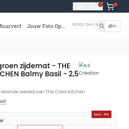
0
Artikelen 
0
Artikelen in verl
uurverf
Jouw Foto Op...
AI
groen zijdemat - THE
CHEN Balmy Basil - 2,5
nerende wereld van The Color Kitchen
uct
SALE -8%
er