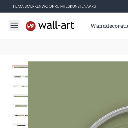
THEMA'S
MERKEN
WOONRUIMTES
KUNSTENAARS
Wanddecorati