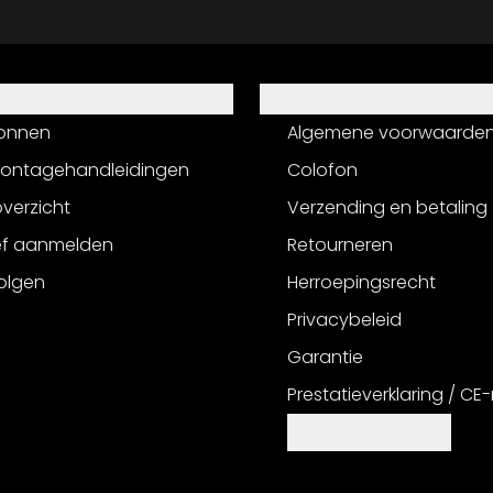
Informatie
onnen
Algemene voorwaarde
montagehandleidingen
Colofon
verzicht
Verzending en betaling
ef aanmelden
Retourneren
olgen
Herroepingsrecht
Privacybeleid
Garantie
Prestatieverklaring / CE
Cookie-instellingen