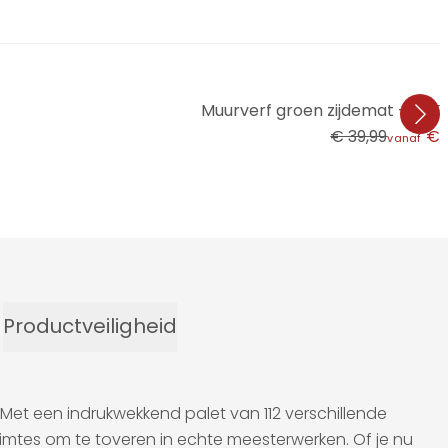
Muurverf groen zijdemat - TH
€ 39,99
€ 
vanaf
Productveiligheid
 Met een indrukwekkend palet van 112 verschillende
uimtes om te toveren in echte meesterwerken. Of je nu