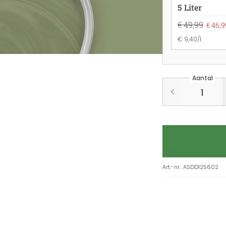
5 Liter
€ 49,99
€ 46,9
€ 9,40/l
Aantal
Art.-nr.
:
ASDD125602