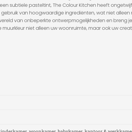
n subtiele pasteltint, The Colour Kitchen heeft ongetwijfe
 gebruik van hoogwaardige ingrediënten, wat niet alleen 
 wereld van onbeperkte ontwerpmogelijkheden en breng je m
ke muurkleur niet alleen uw woonruimte, maar ook uw creat
kinderkamer, woonkamer, babykamer, kantoor & werkkamer