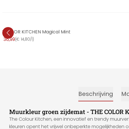
HE COLOR KITCHEN Magical Mint
€ 36,99
(
€ 14,80/l
)
Beschrijving
Ma
Muurkleur groen zijdemat - THE COLOR 
The Colour Kitchen, een innovatief en trendy muurver
kleuren opent het vrijwel onbeperkte mogelijkheden o