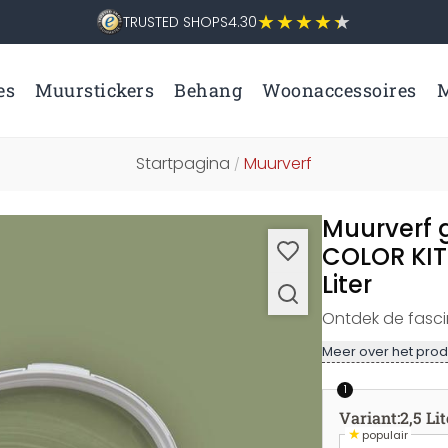
TRUSTED SHOPS
4.30
es
Muurstickers
Behang
Woonaccessoires
M
Startpagina
Muurverf
/
Muurverf 
COLOR KIT
Liter
Ontdek de fasci
Meer over het prod
1
Variant
:
2,5 Lit
★
populair