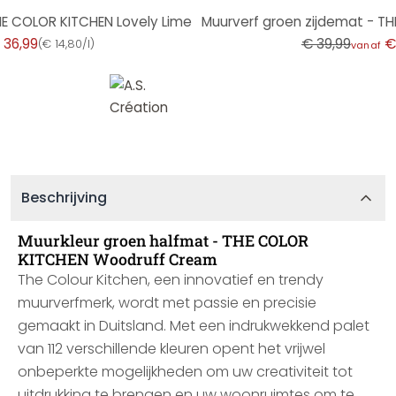
-8%
HE COLOR KITCHEN Lovely Lime
Muurverf groen zijdemat - TH
 36,99
€ 39,99
€
(
€ 14,80/l
)
vanaf
Beschrijving
Muurkleur groen halfmat - THE COLOR
KITCHEN Woodruff Cream
The Colour Kitchen, een innovatief en trendy
muurverfmerk, wordt met passie en precisie
gemaakt in Duitsland. Met een indrukwekkend palet
van 112 verschillende kleuren opent het vrijwel
onbeperkte mogelijkheden om uw creativiteit tot
uitdrukking te brengen en uw woonruimtes om te