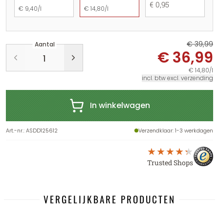
€ 0,95
€ 9,40/l
€ 14,80/l
€ 39,99
Aantal
€ 36,99
€ 14,80/l
incl. btw excl. verzending
In winkelwagen
Art.-nr.
:
ASDD125612
Verzendklaar
: 1-3 werkdagen
Trusted Shops
VERGELIJKBARE PRODUCTEN