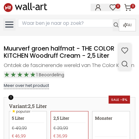
0
0
Artike
Artikelen in 
AI
Muurverf groen halfmat - THE COLOR
KITCHEN Woodruff Cream - 2,5 Liter
Ontdek de fascinerende wereld van The Color Kitchen
1
Beoordeling
Meer over het product
1
SALE -8%
Variant
:
2,5 Liter
★
populair
5 Liter
2,5 Liter
Monster
€ 49,99
€ 39,99
€ 46,99
€ 36,99