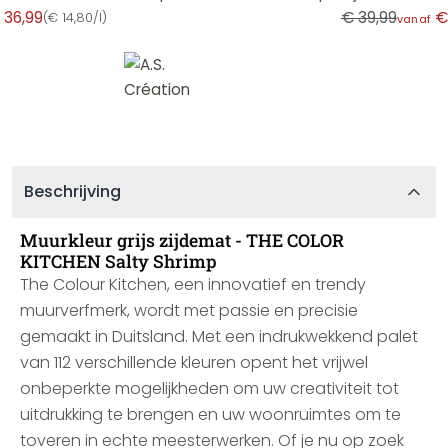
 36,99
€ 39,99
€
(
€ 14,80/l
)
vanaf
Beschrijving
Muurkleur grijs zijdemat - THE COLOR
KITCHEN Salty Shrimp
The Colour Kitchen, een innovatief en trendy
muurverfmerk, wordt met passie en precisie
gemaakt in Duitsland. Met een indrukwekkend palet
van 112 verschillende kleuren opent het vrijwel
onbeperkte mogelijkheden om uw creativiteit tot
uitdrukking te brengen en uw woonruimtes om te
toveren in echte meesterwerken. Of je nu op zoek