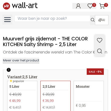
0
0
Artike
Artikelen in 
AI
Muurverf grijs zijdemat - THE COLOR
KITCHEN Salty Shrimp - 2,5 Liter
Ontdek de fascinerende wereld van The Color Kitchen
Meer over het product
1
SALE -8%
Variant
:
2,5 Liter
★
populair
5 Liter
2,5 Liter
Monster
€ 49,99
€ 39,99
€ 46,99
€ 36,99
€ 0,95
€ 9,40/l
€ 14,80/l