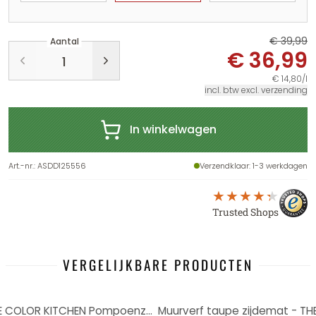
€ 39,99
Aantal
€ 36,99
€ 14,80/l
incl. btw excl. verzending
In winkelwagen
Art.-nr.
:
ASDD125556
Verzendklaar
: 1-3 werkdagen
Trusted Shops
VERGELIJKBARE PRODUCTEN
-8%
Muurverf taupe zijdemat - THE COLOR KITCHEN Pompoenzaad
Muurverf taupe zijdemat - T