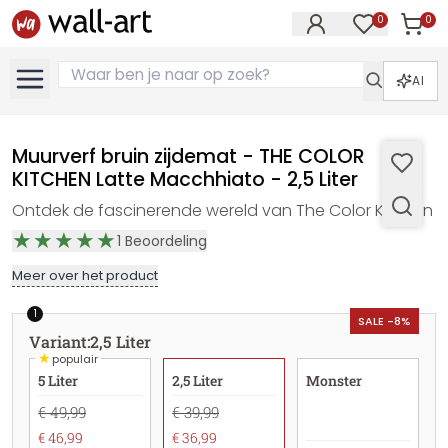
0
0
Artike
Artikelen in 
AI
Muurverf bruin zijdemat - THE COLOR
KITCHEN Latte Macchhiato - 2,5 Liter
Ontdek de fascinerende wereld van The Color Kitchen
1
Beoordeling
Meer over het product
1
SALE -8%
Variant
:
2,5 Liter
★
populair
5 Liter
2,5 Liter
Monster
€ 49,99
€ 39,99
€ 46,99
€ 36,99