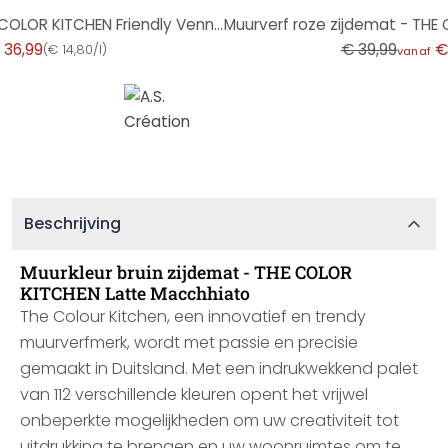
-8%
Muurverf bruin zijdemat - THE COLOR KITCHEN Friendly Vennel
 36,99
€ 39,99
€
(
€ 14,80/l
)
vanaf
Beschrijving
Muurkleur bruin zijdemat - THE COLOR
KITCHEN Latte Macchhiato
The Colour Kitchen, een innovatief en trendy
muurverfmerk, wordt met passie en precisie
gemaakt in Duitsland. Met een indrukwekkend palet
van 112 verschillende kleuren opent het vrijwel
onbeperkte mogelijkheden om uw creativiteit tot
uitdrukking te brengen en uw woonruimtes om te