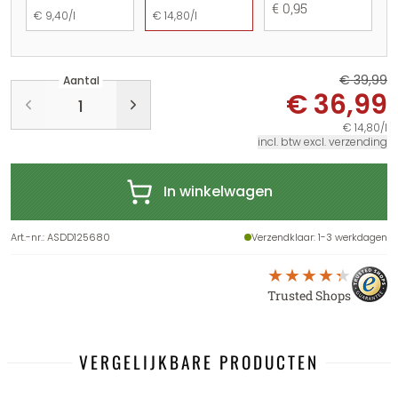
€ 0,95
€ 9,40/l
€ 14,80/l
€ 39,99
Aantal
€ 36,99
€ 14,80/l
incl. btw excl. verzending
In winkelwagen
Art.-nr.
:
ASDD125680
Verzendklaar
: 1-3 werkdagen
Trusted Shops
VERGELIJKBARE PRODUCTEN