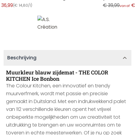
 36,99
€ 39,99
€
(
€ 14,80/l
)
vanaf
Beschrijving
Muurkleur blauw zijdemat - THE COLOR
KITCHEN Ice Bonbon
The Colour Kitchen, een innovatief en trendy
muurverfmerk, wordt met passie en precisie
gemaakt in Duitsland. Met een indrukwekkend palet
van 112 verschillende kleuren opent het vrijwel
onbeperkte mogelijkheden om uw creativiteit tot
uitdrukking te brengen en uw woonruimtes om te
toveren in echte meesterwerken. Of je nu op zoek