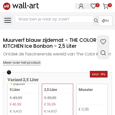
0
0
Artike
Artikelen in 
AI
Muurverf blauw zijdemat - THE COLOR
KITCHEN Ice Bonbon - 2,5 Liter
Ontdek de fascinerende wereld van The Color Kitchen
Meer over het product
1
SALE -8%
Variant
:
2,5 Liter
★
populair
5 Liter
2,5 Liter
Monster
€ 49,99
€ 39,99
€ 46,99
€ 36,99
€ 0,95
€ 9,40/l
€ 14,80/l