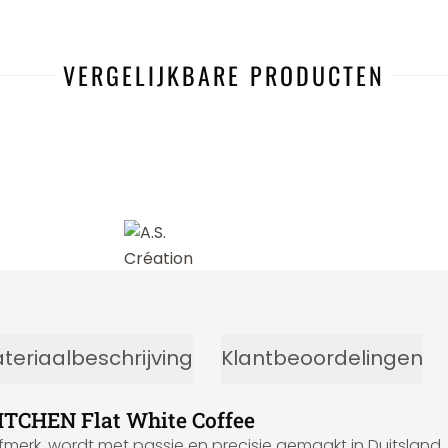
VERGELIJKBARE PRODUCTEN
-8%
teriaalbeschrijving
Klantbeoordelingen
ITCHEN Flat White Coffee
fmerk, wordt met passie en precisie gemaakt in Duitsland.