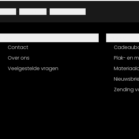
Colofon
·
Privacybeleid
·
Herroepingsrecht
Hulp
Service
Contact
Cadeaub
Over ons
Plak- en 
Veelgestelde vragen
Materiaalo
Nieuwsbri
Zending v