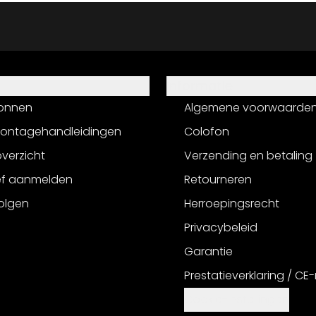
Informatie
onnen
Algemene voorwaarde
montagehandleidingen
Colofon
verzicht
Verzending en betaling
ef aanmelden
Retourneren
olgen
Herroepingsrecht
Privacybeleid
Garantie
Prestatieverklaring / CE
Cookie-instellingen