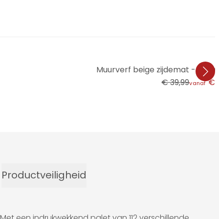
Muurverf beige zijdemat - TH
€ 39,99
€ 
vanaf
Productveiligheid
 Met een indrukwekkend palet van 112 verschillende