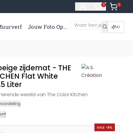
0
Artikelen 
0
Artikelen in verl
uurverf
Jouw Foto Op...
AI
beige zijdemat - THE
CHEN Flat White
5 Liter
nerende wereld van The Color Kitchen
eoordeling
uct
SALE -8%