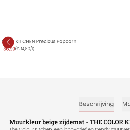
 COLOR KITCHEN Precious Popcorn
€ 36,99
(
€ 14,80/l
)
Beschrijving
Ma
Muurkleur beige zijdemat - THE COLOR K
The Colour Kitchen, een innovatief en trendy muurver