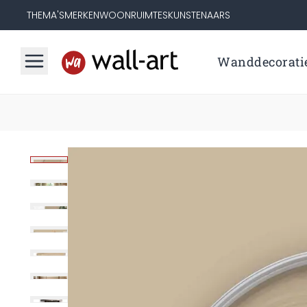
THEMA'S
MERKEN
WOONRUIMTES
KUNSTENAARS
Wanddecorati