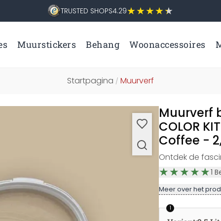
TRUSTED SHOPS
4.29
es
Muurstickers
Behang
Woonaccessoires
M
Startpagina
Muurverf
/
Muurverf 
COLOR KIT
Coffee - 2,
Ontdek de fasci
1
B
Meer over het prod
1