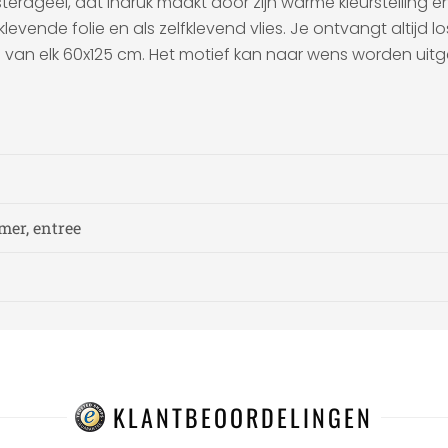
erdgeel, dat indruk maakt door zijn warme kleurstelling 
klevende folie en als zelfklevend vlies. Je ontvangt altijd
n van elk 60x125 cm. Het motief kan naar wens worden uitg
er, entree
KLANTBEOORDELINGEN