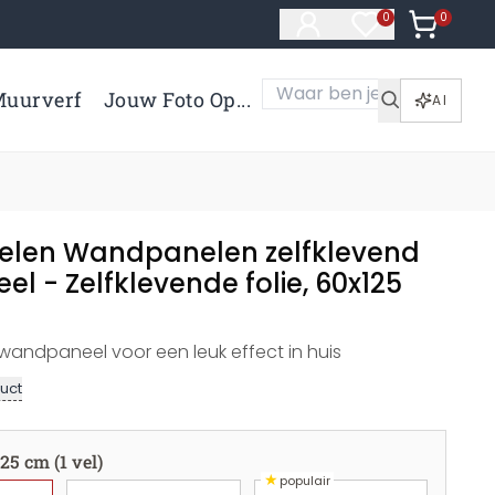
0
Artikelen 
0
Artikelen in verl
uurverf
Jouw Foto Op...
AI
len Wandpanelen zelfklevend
l - Zelfklevende folie, 60x125
 wandpaneel voor een leuk effect in huis
uct
25 cm (1 vel)
★
populair