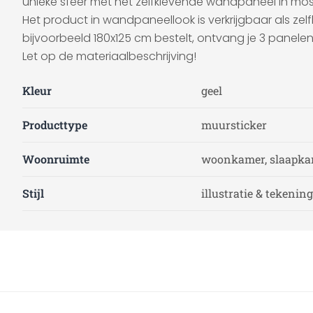
unieke sfeer met het zelfklevende wandpaneel in most
Het product in wandpaneellook is verkrijgbaar als zelf
bijvoorbeeld 180x125 cm bestelt, ontvang je 3 panele
Let op de materiaalbeschrijving!
Kleur
geel
Producttype
muursticker
Woonruimte
woonkamer, slaapkam
Stijl
illustratie & tekening