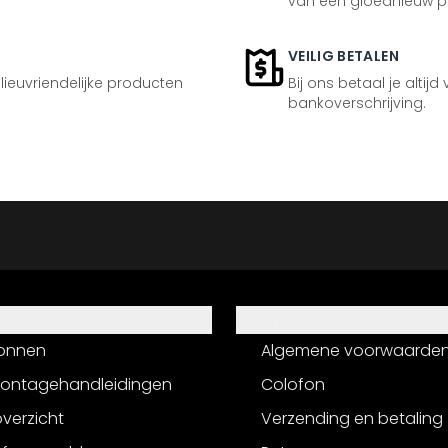
van een gloednieuw p
VEILIG BETALEN
ilieuvriendelijke producten
Bij ons betaal je altijd
bankoverschrijving.
Informatie
onnen
Algemene voorwaarde
montagehandleidingen
Colofon
verzicht
Verzending en betaling