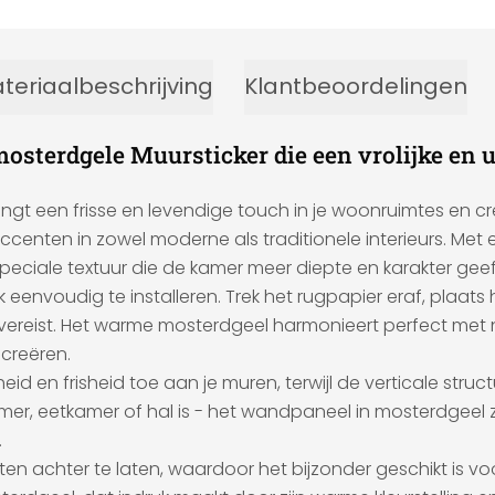
teriaalbeschrijving
Klantbeoordelingen
mosterdgele Muursticker die een vrolijke en 
ngt een frisse en levendige touch in je woonruimtes en cr
ccenten in zowel moderne als traditionele interieurs. Met
eciale textuur die de kamer meer diepte en karakter geef
 eenvoudig te installeren. Trek het rugpapier eraf, plaats 
reist. Het warme mosterdgeel harmonieert perfect met neu
 creëren.
id en frisheid toe aan je muren, terwijl de verticale stru
er, eetkamer of hal is - het wandpaneel in mosterdgeel ze
.
sten achter te laten, waardoor het bijzonder geschikt is v