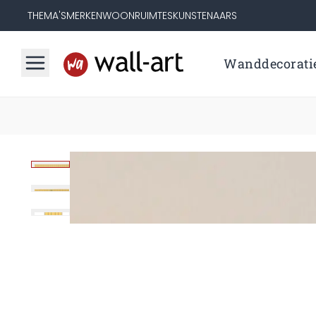
THEMA'S
MERKEN
WOONRUIMTES
KUNSTENAARS
Wanddecorati