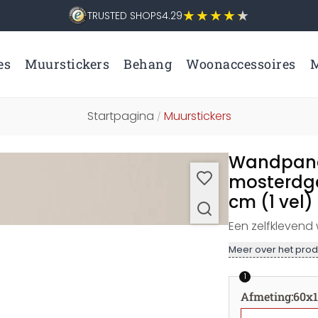
TRUSTED SHOPS
4.29
es
Muurstickers
Behang
Woonaccessoires
M
Startpagina
Muurstickers
/
Wandpane
mosterdgee
cm (1 vel)
Een zelfklevend
Meer over het prod
1
Afmeting
:
60x1