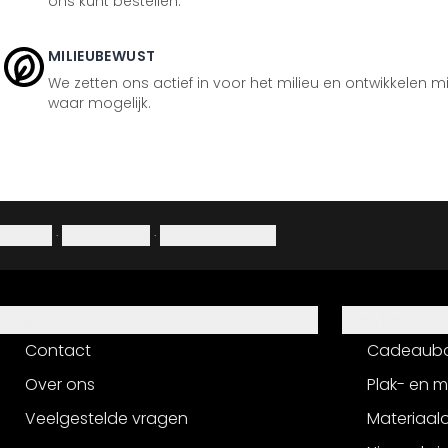
ons kunt bestellen.
MILIEUBEWUST
We zetten ons actief in voor het milieu en ontwikkelen m
waar mogelijk.
Colofon
·
Privacybeleid
·
Herroepingsrecht
Hulp
Service
Contact
Cadeaub
Over ons
Plak- en 
Veelgestelde vragen
Materiaalo