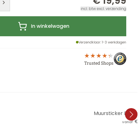
€ 19,99
incl. btw excl. verzending
In winkelwagen
Verzendklaar
: 1-3 werkdagen
Trusted Shops
Muursticker Demir
€ 
vanaf