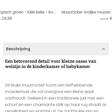
Jungle dieren Muursticker in tropisch groen - Kikki Belle - Rond
Muursticker Vrolijke muizen i
 24,99
€
vanaf
Beschrijving
Een betoverend detail voor kleine oases van
welzijn in de kinderkamer of babykamer
Dit leuke muurmotief toont een liefhebbende
moedermuis die vol overgave een kleine sjaal
vasthoudt. Gekleed in een traditionele jurk met een
schort en een charmante strik op haar rug straalt ze
gezelligheid en warmte uit. De zachte kleuren en