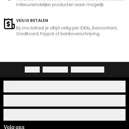
milieuvriendelijke producten waar mogelijk.
VEILIG BETALEN
Bij ons betaal je altijd veilig per iDEAL, Bancontact,
Creditcard, Paypal of bankoverschrijving.
Colofon
·
Privacybeleid
·
Herroepingsrecht
Hulp
Contact
Service
Over ons
Cadeaubonnen
Informatie
Veelgestelde vragen
Plak- en montagehandleidingen
Algemene voorwaarden
Volg ons