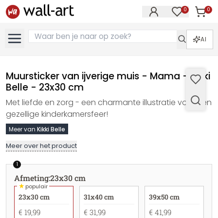
0
0
Artike
Artikelen in 
AI
Muursticker van ijverige muis - Mama - Kikki
Belle - 23x30 cm
Met liefde en zorg - een charmante illustratie voor een
gezellige kinderkamersfeer!
Meer van
Kikki Belle
Meer over het product
1
Afmeting
:
23x30 cm
★
populair
23x30 cm
31x40 cm
39x50 cm
€ 19,99
€ 31,99
€ 41,99