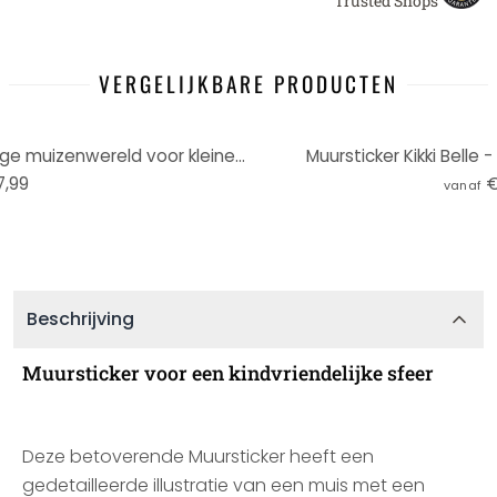
Trusted Shops
VERGELIJKBARE PRODUCTEN
Kikki Belle Muursticker - Gelukkige muizenwereld voor kleine dromers (14 stuks)
Muursticker Kikki Belle 
7,99
€
vanaf
Beschrijving
Muursticker voor een kindvriendelijke sfeer
Deze betoverende Muursticker heeft een
gedetailleerde illustratie van een muis met een