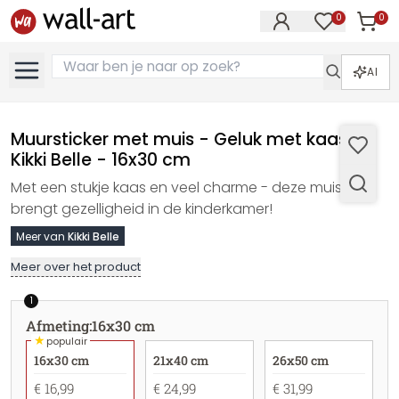
0
0
Artike
Artikelen in 
AI
Muursticker met muis - Geluk met kaas -
Kikki Belle - 16x30 cm
Met een stukje kaas en veel charme - deze muis
brengt gezelligheid in de kinderkamer!
Meer van
Kikki Belle
Meer over het product
1
Afmeting
:
16x30 cm
★
populair
16x30 cm
21x40 cm
26x50 cm
€ 16,99
€ 24,99
€ 31,99