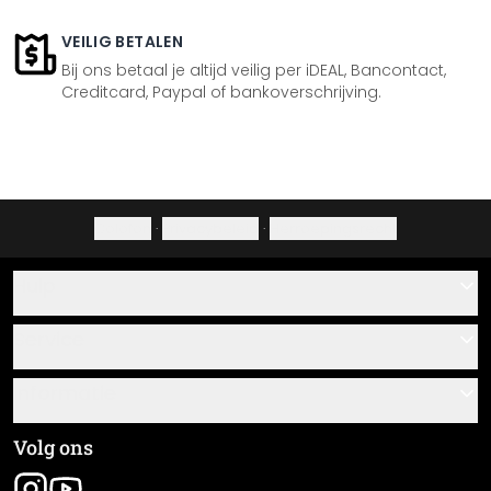
VEILIG BETALEN
Bij ons betaal je altijd veilig per iDEAL, Bancontact,
Creditcard, Paypal of bankoverschrijving.
Colofon
·
Privacybeleid
·
Herroepingsrecht
Hulp
Contact
Service
Over ons
Cadeaubonnen
Informatie
Veelgestelde vragen
Plak- en montagehandleidingen
Algemene voorwaarden
Volg ons
Materiaaloverzicht
Colofon