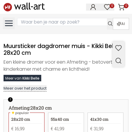
0
0
Artike
Artikelen in 
AI
Muursticker dagdromer muis - Kikki Belle -
28x20 cm
Een kleine dromer voor een Afmeting - betovert elke
kinderkamer met charme en lichtheid!
Meer van
Kikki Belle
Meer over het product
1
Afmeting
:
28x20 cm
★
populair
28x20 cm
55x40 cm
41x30 cm
€ 16,99
€ 41,99
€ 31,99