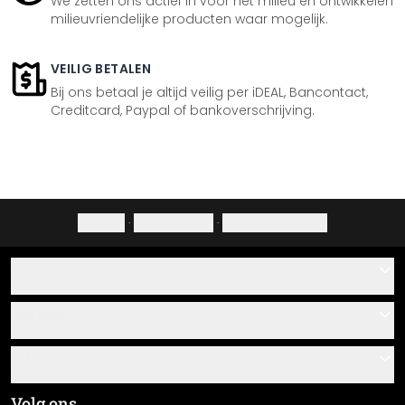
We zetten ons actief in voor het milieu en ontwikkelen
milieuvriendelijke producten waar mogelijk.
VEILIG BETALEN
Bij ons betaal je altijd veilig per iDEAL, Bancontact,
Creditcard, Paypal of bankoverschrijving.
Colofon
·
Privacybeleid
·
Herroepingsrecht
Hulp
Contact
Service
Over ons
Cadeaubonnen
Informatie
Veelgestelde vragen
Plak- en montagehandleidingen
Algemene voorwaarden
Volg ons