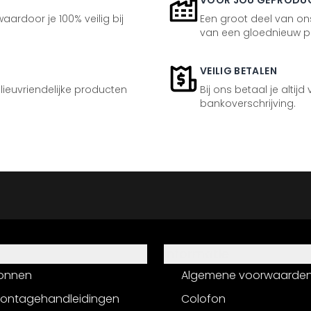
VOOR JOU GEPRODU
aardoor je 100% veilig bij
Een groot deel van ons
van een gloednieuw p
VEILIG BETALEN
ilieuvriendelijke producten
Bij ons betaal je altijd
bankoverschrijving.
Informatie
onnen
Algemene voorwaarde
montagehandleidingen
Colofon