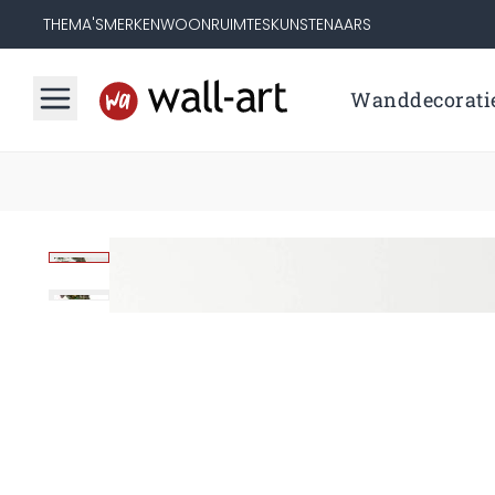
THEMA'S
MERKEN
WOONRUIMTES
KUNSTENAARS
Wanddecorati