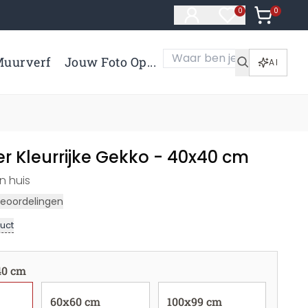
0
Artikelen 
0
Artikelen in verl
uurverf
Jouw Foto Op...
AI
r Kleurrijke Gekko - 40x40 cm
n huis
eoordelingen
uct
40 cm
60x60 cm
100x99 cm