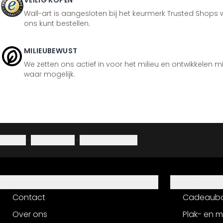
VEILIG KOPEN
Wall-art is aangesloten bij het keurmerk Trusted Shops w
ons kunt bestellen.
MILIEUBEWUST
We zetten ons actief in voor het milieu en ontwikkelen m
waar mogelijk.
Colofon
·
Privacybeleid
·
Herroepingsrecht
Hulp
Service
Contact
Cadeaub
Over ons
Plak- en 