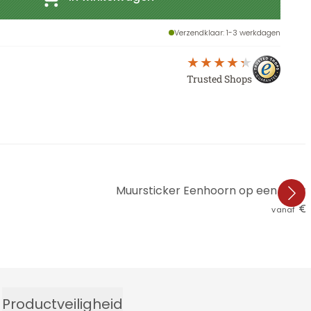
Verzendklaar
: 1-3 werkdagen
Trusted Shops
Muursticker Eenhoorn op een kleur
€ 
vanaf
Productveiligheid