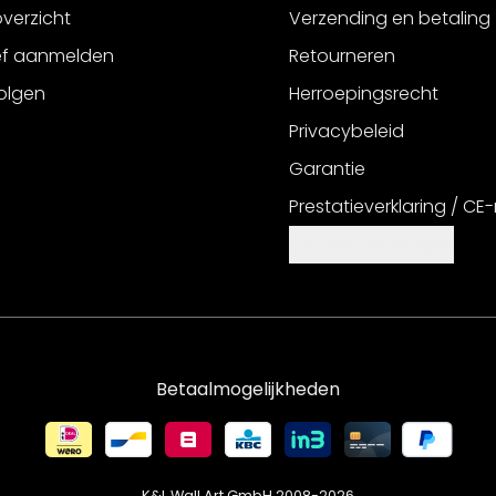
verzicht
Verzending en betaling
ef aanmelden
Retourneren
olgen
Herroepingsrecht
Privacybeleid
Garantie
Prestatieverklaring / CE
Cookie-instellingen
Betaalmogelijkheden
K&L Wall Art GmbH 2008-
2026