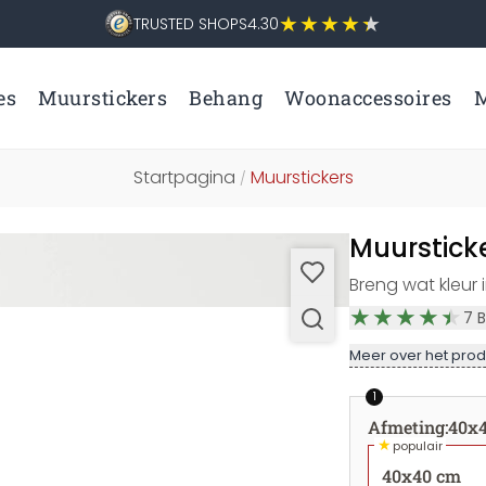
TRUSTED SHOPS
4.30
es
Muurstickers
Behang
Woonaccessoires
M
Startpagina
Muurstickers
/
Muursticke
Breng wat kleur i
7
B
Meer over het prod
1
Afmeting
:
40x
★
populair
40x40 cm