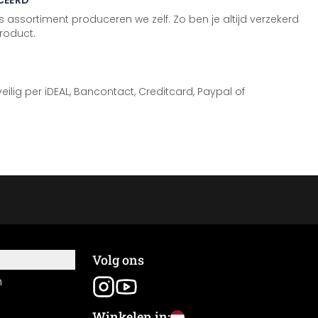
CEERD
 assortiment produceren we zelf. Zo ben je altijd verzekerd
roduct.
 veilig per iDEAL, Bancontact, Creditcard, Paypal of
Volg ons
n
Winkelen in: