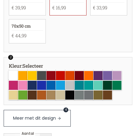
€ 39,99
€ 16,99
€ 33,99
70x50 cm
€ 44,99
2
Kleur
:
Selecteer
wit
goudgeel
geel
donkergrijs
donkerrood
rood
oranje
wijnrood
lichtoranje
paars
Lavendel
lila
roze
lichtroze
donkerblauw
blauw
azuurblauw
felblauw
lichtgrijs
turquoise
lichtturquoise
Mint
donkergroen
groen
Crème
appelgroen
bruin
hazelnootbruin
lichtbruin
Beige
zwart
grijs
zilver
goud
koper
4
Meer met dit design
Aantal