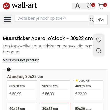
0
0
Artike
Artikelen in 
AI
Muursticker Aperol o'clock - 30x22 cm
Een topkwaliteit muursticker en eenvoudig aan te
brengen
Meer over het product
1
Afmeting
:
30x22 cm
★
populair
80x58 cm
90x65 cm
40x29 cm
€ 50,99
€ 56,99
€ 22,99
60x43 cm
30x22 cm
50x36 cm