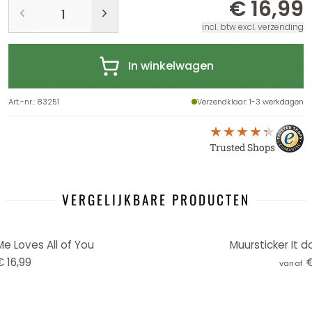
€ 16,99
incl. btw excl. verzending
In winkelwagen
Art.-nr.
:
83251
Verzendklaar
: 1-3 werkdagen
Trusted Shops
VERGELIJKBARE PRODUCTEN
Me Loves All of You
Muursticker It d
€ 16,99
€
vanaf