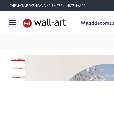
THEMA'S
MERKEN
WOONRUIMTES
KUNSTENAARS
Wanddecorati