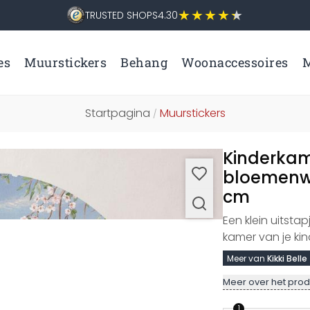
TRUSTED SHOPS
4.30
es
Muurstickers
Behang
Woonaccessoires
M
Startpagina
Muurstickers
/
Kinderkam
bloemenwei
cm
Een klein uitsta
kamer van je ki
Meer van
Kikki Belle
Meer over het prod
1