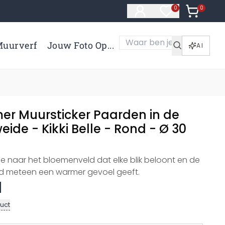
0
Artikelen 
0
Artikelen in verl
uurverf
Jouw Foto Op...
AI
er Muursticker Paarden in de
de - Kikki Belle - Rond - Ø 30
pje naar het bloemenveld dat elke blik beloont en de
nd meteen een warmer gevoel geeft.
uct