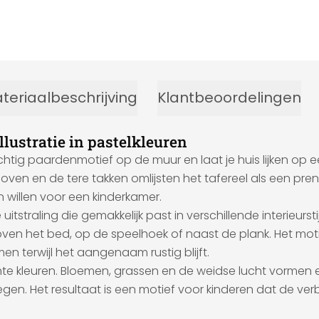
teriaalbeschrijving
Klantbeoordelingen
lustratie in pastelkleuren
chtig paardenmotief op de muur en laat je huis lijken op 
boven en de tere takken omlijsten het tafereel als een pr
n willen voor een kinderkamer.
straling die gemakkelijk past in verschillende interieursti
ven het bed, op de speelhoek of naast de plank. Het mot
n terwijl het aangenaam rustig blijft.
 zachte kleuren. Bloemen, grassen en de weidse lucht vorme
. Het resultaat is een motief voor kinderen dat de verbe