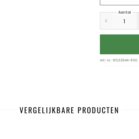
Aantal
Art.-nr.
:
WS3354A-R30
VERGELIJKBARE PRODUCTEN