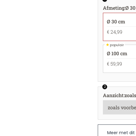
Afmeting
:
Ø 30
Ø 30 cm
€ 24,99
★
populair
Ø 100 cm
€ 59,99
2
Aanzicht
:
zoal
Meer met dit