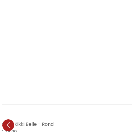
oen - Kikki Belle - Rond
€ 24,99