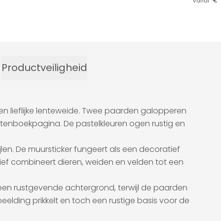
vanaf
Productveiligheid
een lieflijke lenteweide. Twee paarden galopperen
entenboekpagina. De pastelkleuren ogen rustig en
jlen. De muursticker fungeert als een decoratief
ief combineert dieren, weiden en velden tot een
n een rustgevende achtergrond, terwijl de paarden
elding prikkelt en toch een rustige basis voor de