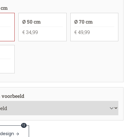
 cm
Ø 50 cm
Ø 70 cm
€ 34,99
€ 49,99
s voorbeeld
12
 design