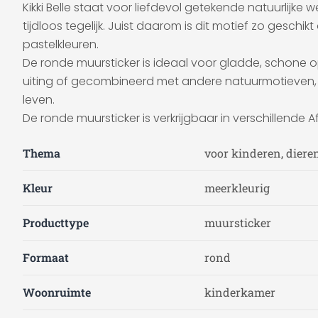
Kikki Belle staat voor liefdevol getekende natuurlijke 
tijdloos tegelijk. Juist daarom is dit motief zo geschik
pastelkleuren.
De ronde muursticker is ideaal voor gladde, schone opp
uiting of gecombineerd met andere natuurmotieven, bre
leven.
De ronde muursticker is verkrijgbaar in verschillende A
Thema
voor kinderen, diere
Kleur
meerkleurig
Producttype
muursticker
Formaat
rond
Woonruimte
kinderkamer