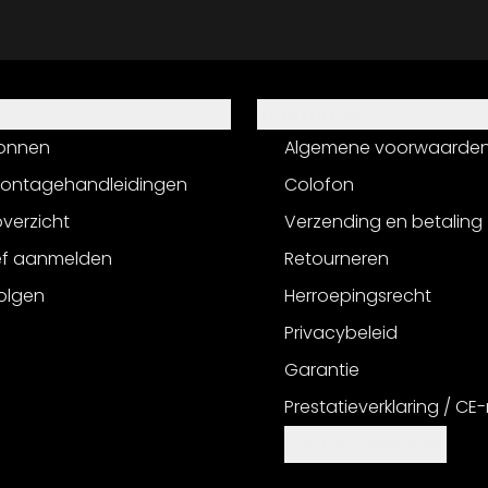
Informatie
onnen
Algemene voorwaarde
montagehandleidingen
Colofon
verzicht
Verzending en betaling
ef aanmelden
Retourneren
olgen
Herroepingsrecht
Privacybeleid
Garantie
Prestatieverklaring / CE
Cookie-instellingen