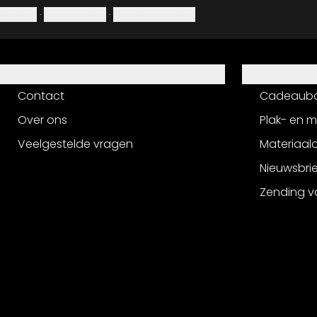
Colofon
·
Privacybeleid
·
Herroepingsrecht
Hulp
Service
Contact
Cadeaub
Over ons
Plak- en 
Veelgestelde vragen
Materiaalo
Nieuwsbri
Zending v