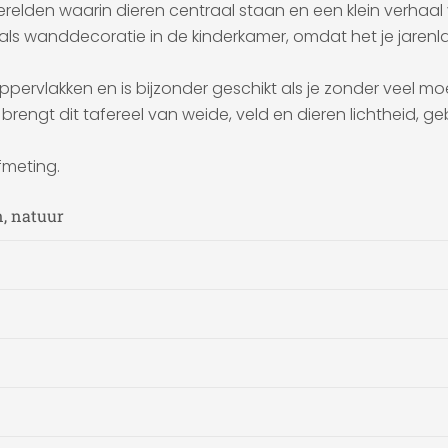
werelden waarin dieren centraal staan en een klein verhaal v
t als wanddecoratie in de kinderkamer, omdat het je jarenlang 
ervlakken en is bijzonder geschikt als je zonder veel moeit
ngt dit tafereel van weide, veld en dieren lichtheid, geb
fmeting.
n, natuur