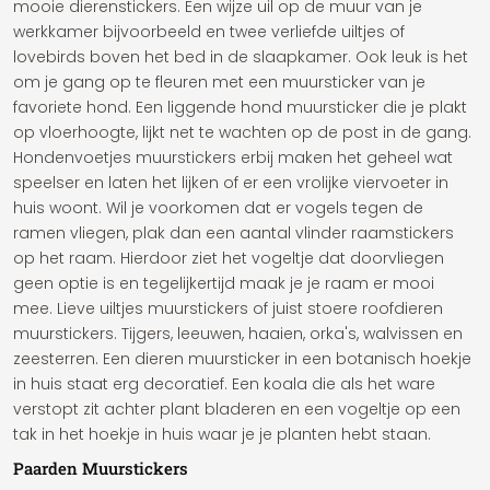
mooie dierenstickers. Een wijze uil op de muur van je
werkkamer bijvoorbeeld en twee verliefde uiltjes of
lovebirds boven het bed in de slaapkamer. Ook leuk is het
om je gang op te fleuren met een muursticker van je
favoriete hond. Een liggende hond muursticker die je plakt
op vloerhoogte, lijkt net te wachten op de post in de gang.
Hondenvoetjes muurstickers erbij maken het geheel wat
speelser en laten het lijken of er een vrolijke viervoeter in
huis woont. Wil je voorkomen dat er vogels tegen de
ramen vliegen, plak dan een aantal vlinder raamstickers
op het raam. Hierdoor ziet het vogeltje dat doorvliegen
geen optie is en tegelijkertijd maak je je raam er mooi
mee. Lieve uiltjes muurstickers of juist stoere roofdieren
muurstickers. Tijgers, leeuwen, haaien, orka's, walvissen en
zeesterren. Een dieren muursticker in een botanisch hoekje
in huis staat erg decoratief. Een koala die als het ware
verstopt zit achter plant bladeren en een vogeltje op een
tak in het hoekje in huis waar je je planten hebt staan.
Paarden Muurstickers