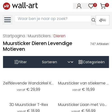
0
0
Artike
Artikelen in 
AI
Startpagina
Muurstickers
Dieren
/
/
Muursticker Dieren Levendige
747
Artikelen
Motieven
Filter
Categorieën
Zelfklevende Wandcirkel Kikki Belle - Jungle Jive
Muursticker van stiekeme kat - Graves
€ 29,99
€ 16,99
vanaf
vanaf
3D Muursticker T-Rex
Muursticker Liaan met Vogels
€ 18,99
€ 56,99
vanaf
vanaf