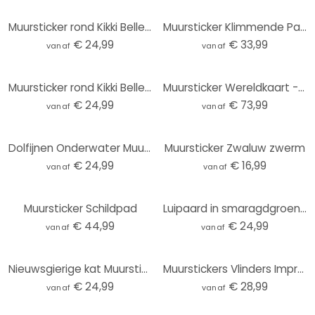
Muursticker rond Kikki Belle - Plezier in het Bos
Muursticker Klimmende Panda
€ 24,99
€ 33,99
vanaf
vanaf
Muursticker rond Kikki Belle - Zoeken in de Jungle
Muursticker Wereldkaart - Travel the World
€ 24,99
€ 73,99
vanaf
vanaf
Dolfijnen Onderwater Muursticker - Rond
Muursticker Zwaluw zwerm
€ 24,99
€ 16,99
vanaf
vanaf
Muursticker Schildpad
Luipaard in smaragdgroene jungle Muursticker - Manovski - Rond
€ 44,99
€ 24,99
vanaf
vanaf
Nieuwsgierige kat Muursticker - Korenkova - Rond
Muurstickers Vlinders Impressie
€ 24,99
€ 28,99
vanaf
vanaf