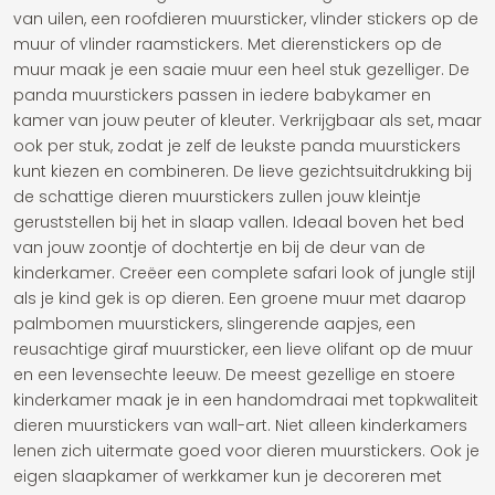
van uilen, een roofdieren muursticker, vlinder stickers op de
muur of vlinder raamstickers. Met dierenstickers op de
muur maak je een saaie muur een heel stuk gezelliger. De
panda muurstickers passen in iedere babykamer en
kamer van jouw peuter of kleuter. Verkrijgbaar als set, maar
ook per stuk, zodat je zelf de leukste panda muurstickers
kunt kiezen en combineren. De lieve gezichtsuitdrukking bij
de schattige dieren muurstickers zullen jouw kleintje
geruststellen bij het in slaap vallen. Ideaal boven het bed
van jouw zoontje of dochtertje en bij de deur van de
kinderkamer. Creëer een complete safari look of jungle stijl
als je kind gek is op dieren. Een groene muur met daarop
palmbomen muurstickers, slingerende aapjes, een
reusachtige giraf muursticker, een lieve olifant op de muur
en een levensechte leeuw. De meest gezellige en stoere
kinderkamer maak je in een handomdraai met topkwaliteit
dieren muurstickers van wall-art. Niet alleen kinderkamers
lenen zich uitermate goed voor dieren muurstickers. Ook je
eigen slaapkamer of werkkamer kun je decoreren met