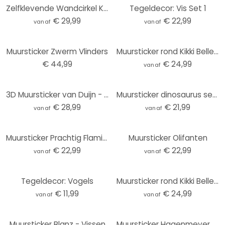
Zelfklevende Wandcirkel Kikki Belle - de Savanne
Tegeldecor: Vis Set 1
€ 29,99
€ 22,99
vanaf
vanaf
Muursticker Zwerm Vlinders
Muursticker rond Kikki Belle - Koninkrijk van de Dieren
€ 44,99
€ 24,99
vanaf
3D Muursticker van Duijn - Baby Olifant
Muursticker dinosaurus set (5 stuks)
€ 28,99
€ 21,99
vanaf
vanaf
Muursticker Prachtig Flamingo Paar
Muursticker Olifanten
€ 22,99
€ 22,99
vanaf
vanaf
Tegeldecor: Vogels
Muursticker rond Kikki Belle - Hert in de Zomer
€ 11,99
€ 24,99
vanaf
vanaf
Muursticker Blanz - Vissen
Muursticker Hagenmeyer – Happy Fish