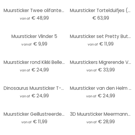
Muursticker Twee olifanten - moeder en kind - Kvilis
Muursticker Tortelduifjes (2-kleurig) incl. 5 Fotolijstjes
€ 48,99
€ 63,99
vanaf
Muursticker Vlinder 5
Muursticker set Pretty Butterflies
€ 9,99
€ 11,99
vanaf
vanaf
Muursticker rond Kikki Belle - Forest Magic
Muurstickers Migrerende Vogels
€ 24,99
€ 33,99
vanaf
vanaf
Dinosaurus Muursticker T-Rex: Het wilde gezicht van de prehistorie - Jaszke - Rond
Muursticker van den Helm - Highlander
€ 24,99
€ 24,99
vanaf
vanaf
Muursticker Geillustreerde Vlinders Bruin (3 stuks)
3D Muursticker Meermann - Zilverrug
€ 11,99
€ 28,99
vanaf
vanaf