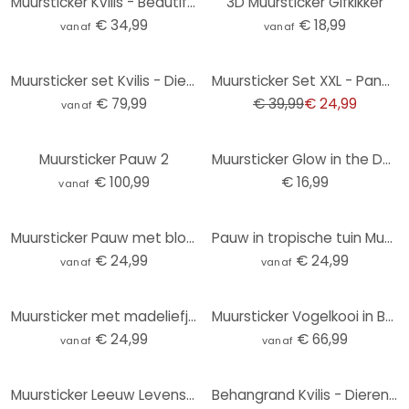
Muursticker Kvilis - Beautiful Butterflies (set van 10)
3D Muursticker Gifkikker
€ 34,99
€ 18,99
vanaf
vanaf
-38%
Muursticker set Kvilis - Diep in de Oceaan (25-delig)
Muursticker Set XXL - Panda Beren
€ 79,99
€ 39,99
€ 24,99
vanaf
Muursticker Pauw 2
Muursticker Glow in the Dark - Vlinders
€ 100,99
€ 16,99
vanaf
Muursticker Pauw met bloemen - Haase
Pauw in tropische tuin Muursticker op mozaïek - Bloemdecor - Rond
€ 24,99
€ 24,99
vanaf
vanaf
Muursticker met madeliefjes - Rond
Muursticker Vogelkooi in Boom
€ 24,99
€ 66,99
vanaf
vanaf
-34%
Muursticker Leeuw Levensecht
Behangrand Kvilis - Dierenvrienden in het Bos