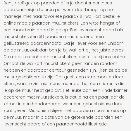
Ben je zelf gek op paarden of is je dochter een heus
paardenmeisje die uren per week doorbrengt op de
manege met haar favoriete paard? Bij wall-art bestel je
online mooie paarden muurstickers. Een witte hengst of
een mooi bruin paard in galop. Een levensecht paard als
muursticker, een 3D paarden muursticker of een
geillustreerd paardenhoofd. Ga je liever voor een unicorn
op de muur, ook dan ben je bij wall-art bij het juiste adres.
De mooiste eenhoorn muurstickers bestel je bij ons online.
Omdat de wall-art muurstickers geen randen rondom
hebben en daardoor contour gesneden zijn, lijken ze op de
muur geschilderd te zijn. Dat geeft een extra mooi en luxe
effect, want je ziet niet eens meer dat het een sticker is die
je op de muur hebt geplakt. Het leuke aan een kinderkamer
decoreren met muurstickers, is dat je na een paar jaar de
kamer in een handomdraai weer een geheel nieuwe look
kunt geven. Misschien blijven het paarden muurstickers op
de muur, maar in plaats van de getekende paarden een
levensecht paard of een paardenhoofd illustratie.