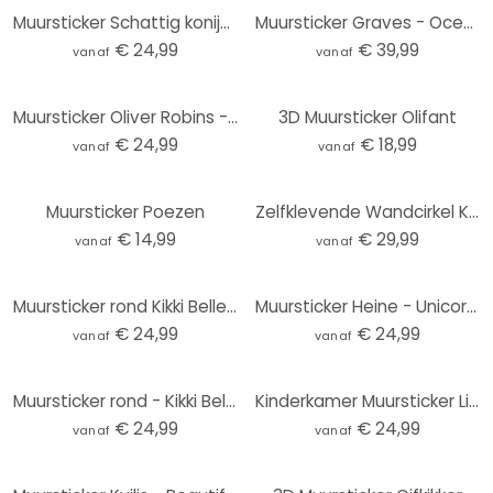
Muursticker Schattig konijntje met kamillebloemen - Korenkova - Rond
Muursticker Graves - Ocean Life
€ 24,99
€ 39,99
vanaf
vanaf
Muursticker Oliver Robins - Ark van Noach
3D Muursticker Olifant
€ 24,99
€ 18,99
vanaf
vanaf
Muursticker Poezen
Zelfklevende Wandcirkel Kikki Belle - Jungle Cats
€ 14,99
€ 29,99
vanaf
vanaf
Muursticker rond Kikki Belle - Animal Adventure
Muursticker Heine - Unicorn Magic
€ 24,99
€ 24,99
vanaf
vanaf
Muursticker rond - Kikki Belle - Pirate Bay
Kinderkamer Muursticker Lieve kat in de struik - Korenkova - Rond
€ 24,99
€ 24,99
vanaf
vanaf