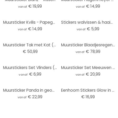
€ 19,99
€ 14,99
vanaf
vanaf
Muursticker Kvilis - Papegaai 02
Stickers walvissen & haaien
€ 14,99
€ 5,99
vanaf
vanaf
Muursticker Tak met Kat (2-kleurig)
Muursticker Blaadjesregen met vogeltjes
€ 50,99
€ 78,99
vanaf
Muurstickers Set Vlinders (4-delig)
Muursticker Set Meeuwen (5 stuks)
€ 6,99
€ 20,99
vanaf
vanaf
Muursticker Panda in geometrische vorm
Eenhoorn Stickers Glow in the Dark
€ 22,99
€ 16,99
vanaf