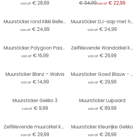
€ 28,99
€ 34,99
€ 22,99
vanaf
vanaf
Muursticker rond Kikki Belle - Jungle Paradijs
Muursticker DJ-aap met hoofdtelefoon - Magnusson
€ 24,99
€ 24,99
vanaf
vanaf
Muursticker Polygoon Paard
Zelfklevende Wandcirkel Kikki Belle - Ocean Life
€ 16,99
€ 29,99
vanaf
vanaf
Muursticker Blanz – Walvis
Muursticker Goed Blauw - Schildpad Koppel
€ 14,99
€ 29,99
vanaf
vanaf
Muursticker Gekko 3
Muursticker Luipaard
€ 9,99
€ 89,99
vanaf
vanaf
Zelfklevende muurcirkel Kvilis - In het Bos
Muursticker Kleurrijke Gekko
€ 29,99
€ 28,99
vanaf
vanaf