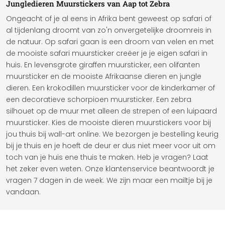
Jungledieren Muurstickers van Aap tot Zebra
Ongeacht of je al eens in Afrika bent geweest op safari of
al tijdenlang droomt van zo'n onvergetelijke droomreis in
de natuur. Op safari gaan is een droom van velen en met
de mooiste safari muursticker creëer je je eigen safari in
huis. En levensgrote giraffen muursticker, een olifanten
muursticker en de mooiste Afrikaanse dieren en jungle
dieren. Een krokodillen muursticker voor de kinderkamer of
een decoratieve schorpioen muursticker. Een zebra
silhouet op de muur met alleen de strepen of een luipaard
muursticker. Kies de mooiste dieren muurstickers voor bij
jou thuis bij wall-art online. We bezorgen je bestelling keurig
bij je thuis en je hoeft de deur er dus niet meer voor uit om
toch van je huis ene thuis te maken. Heb je vragen? Laat
het zeker even weten. Onze klantenservice beantwoordt je
vragen 7 dagen in de week. We zijn maar een mailtje bij je
vandaan.