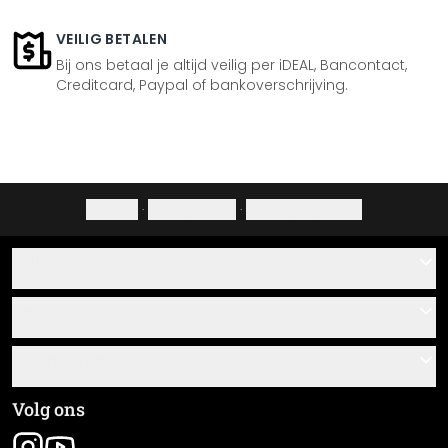
VEILIG BETALEN
Bij ons betaal je altijd veilig per iDEAL, Bancontact,
Creditcard, Paypal of bankoverschrijving.
Colofon
·
Privacybeleid
·
Herroepingsrecht
Hulp
Contact
Service
Over ons
Cadeaubonnen
Informatie
Veelgestelde vragen
Plak- en montagehandleidingen
Algemene voorwaarden
Volg ons
Materiaaloverzicht
Colofon