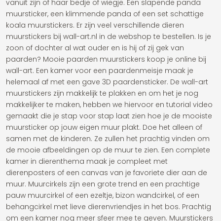
vanuit zijn of haar bedje of wiegje. Een slapende panda
muursticker, een klimmende panda of een set schattige
koala muurstickers. Er zijn veel verschillende dieren
muurstickers bij wall-art.nl in de webshop te bestellen. Is je
zoon of dochter al wat ouder en is hij of zij gek van
paarden? Mooie paarden muurstickers koop je online bij
wall-art. Een kamer voor een paardenmeisje maak je
helemaal af met een gave 3D paardensticker. De wall-art
muurstickers zijn makkelijk te plakken en om het je nog
makkelijker te maken, hebben we hiervoor en tutorial video
gemaakt die je stap voor stap laat zien hoe je de mooiste
muursticker op jouw eigen muur plakt. Doe het alleen of
samen met de kinderen. Ze zullen het prachtig vinden om
de mooie afbeeldingen op de muur te zien. Een complete
kamer in dierenthema maak je compleet met
dierenposters of een canvas van je favoriete dier aan de
muur. Muurcirkels zijn een grote trend en een prachtige
pauw muurcirkel of een ezeltje, bizon wandcirkel, of een
behangcirkel met lieve dierenvriendjes in het bos. Prachtig
om een kamer nog meer sfeer mee te geven. Muurstickers