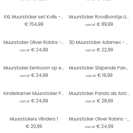
XXL Muursticker set Kvilis - Onderwater (53-delig)
Muursticker Roodborstje Lievelingsplek
€ 154,99
€ 89,99
vanaf
Muursticker Oliver Robins - Animals and Palm Trees
3D Muursticker Adamec - Jonge Vos
€ 24,99
€ 22,99
vanaf
vanaf
Muursticker Eenhoorn op een kleurrijke bloemenweide - Bonne Müller
Muursticker Slapende Panda
€ 24,99
€ 16,99
vanaf
vanaf
Kinderkamer Muursticker Paarden in de bloemenweide - Kikki Belle - Rond
Muursticker Panda als Astronaut
€ 24,99
€ 28,99
vanaf
vanaf
Muurstickers Vlinders 1
Muursticker Oliver Robins - Kleurrijke boerderij met dieren
€ 20,99
€ 24,99
vanaf