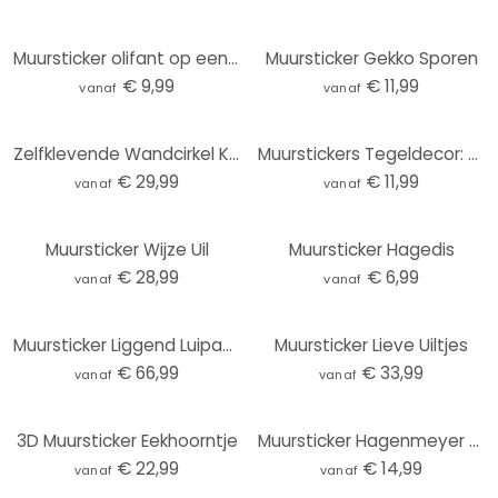
Muursticker olifant op een rol
Muursticker Gekko Sporen
€ 9,99
€ 11,99
vanaf
vanaf
Zelfklevende Wandcirkel Kikki Belle - Tropical Birds
Muurstickers Tegeldecor: Vlinders
€ 29,99
€ 11,99
vanaf
vanaf
Muursticker Wijze Uil
Muursticker Hagedis
€ 28,99
€ 6,99
vanaf
vanaf
Muursticker Liggend Luipaard
Muursticker Lieve Uiltjes
€ 66,99
€ 33,99
vanaf
vanaf
3D Muursticker Eekhoorntje
Muursticker Hagenmeyer – Koffie
€ 22,99
€ 14,99
vanaf
vanaf