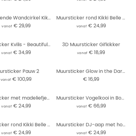
Zelfklevende Wandcirkel Kikki Belle - Jungle Cats
Muursticker rond Kikki Belle - Animal Adventure
€ 29,99
€ 24,99
vanaf
vanaf
Muursticker Kvilis - Beautiful Butterflies (set van 10)
3D Muursticker Gifkikker
€ 34,99
€ 18,99
vanaf
vanaf
ursticker Pauw 2
Muursticker Glow in the Dark - Vlinders
€ 100,99
€ 16,99
vanaf
Muursticker met madeliefjes - Rond
Muursticker Vogelkooi in Boom
€ 24,99
€ 66,99
vanaf
vanaf
Muursticker rond Kikki Belle - Jungle Paradijs
Muursticker DJ-aap met hoofdtelefoon - Magnusson
€ 24,99
€ 24,99
vanaf
vanaf