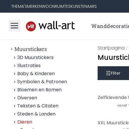
THEMA'S
MERKEN
WOONRUIMTES
KUNSTENAARS
Wanddecorati
Startpagina
Muurstickers
/
Muurstic
3D Muurstickers
Illustraties
Baby & Kinderen
Filter
Symbolen & Patronen
Bloemen en Bomen
Diversen
Teksten & Citaten
vanaf
Steden & Landen
Dieren