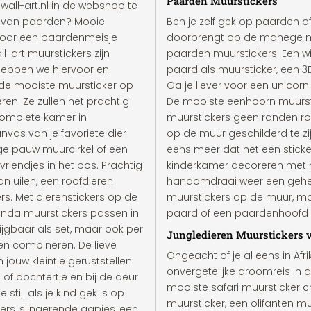
Paarden Muurstickers
j wall-art.nl in de webshop te
gek van paarden? Mooie
Ben je zelf gek op paarden o
 voor een paardenmeisje
doorbrengt op de manege met 
-art muurstickers zijn
paarden muurstickers. Een wi
 hebben we hiervoor en
paard als muursticker, een 3
e de mooiste muursticker op
Ga je liever voor een unicorn 
en. Ze zullen het prachtig
De mooiste eenhoorn muurstic
complete kamer in
muurstickers geen randen ro
vas van je favoriete dier
op de muur geschilderd te zijn
ige pauw muurcirkel of een
eens meer dat het een sticke
vriendjes in het bos. Prachtig
kinderkamer decoreren met mu
 uilen, een roofdieren
handomdraai weer een geheel
ers. Met dierenstickers op de
muurstickers op de muur, ma
anda muurstickers passen in
paard of een paardenhoofd il
ijgbaar als set, maar ook per
Jungledieren Muurstickers v
 en combineren. De lieve
Ongeacht of je al eens in Afr
 jouw kleintje geruststellen
onvergetelijke droomreis in 
 of dochtertje en bij de deur
mooiste safari muursticker cre
tijl als je kind gek is op
muursticker, een olifanten mu
s, slingerende aapjes, een