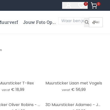
0
Artikelen 
0
Artikelen in verl
uurverf
Jouw Foto Op...
AI
en
Muursticker T-Rex
Muursticker Liaan met Vogels
€ 18,99
€ 56,99
vanaf
vanaf
Muursticker Oliver Robins - Animals and Palm Trees
3D Muursticker Adamec - Jonge Vos