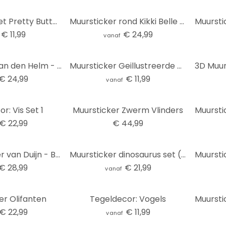
Muursticker set Pretty Butterflies
Muursticker rond Kikki Belle - Forest Magic
€ 11,99
€ 24,99
vanaf
Muursticker van den Helm - Highlander
Muursticker Geillustreerde Vlinders Bruin (3 stuks)
€ 24,99
€ 11,99
vanaf
r: Vis Set 1
Muursticker Zwerm Vlinders
€ 22,99
€ 44,99
3D Muursticker van Duijn - Baby Olifant
Muursticker dinosaurus set (5 stuks)
€ 28,99
€ 21,99
vanaf
er Olifanten
Tegeldecor: Vogels
€ 22,99
€ 11,99
vanaf