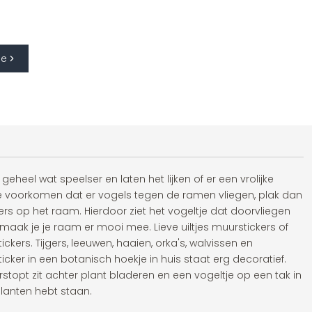
de
eheel wat speelser en laten het lijken of er een vrolijke
l je voorkomen dat er vogels tegen de ramen vliegen, plak dan
ers op het raam. Hierdoor ziet het vogeltje dat doorvliegen
d maak je je raam er mooi mee. Lieve uiltjes muurstickers of
ickers. Tijgers, leeuwen, haaien, orka's, walvissen en
icker in een botanisch hoekje in huis staat erg decoratief.
rstopt zit achter plant bladeren en een vogeltje op een tak in
 planten hebt staan.