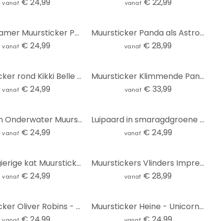
€ 24,99
€ 22,99
vanaf
vanaf
Kinderkamer Muursticker Paarden in de bloemenweide - Kikki Belle - Rond
Muursticker Panda als Astronaut
€ 24,99
€ 28,99
vanaf
vanaf
Muursticker rond Kikki Belle - Plezier in het Bos
Muursticker Klimmende Panda
€ 24,99
€ 33,99
vanaf
vanaf
Dolfijnen Onderwater Muursticker - Rond
Luipaard in smaragdgroene jungle Muursticker - Manovski - Rond
€ 24,99
€ 24,99
vanaf
vanaf
Nieuwsgierige kat Muursticker - Korenkova - Rond
Muurstickers Vlinders Impressie
€ 24,99
€ 28,99
vanaf
vanaf
Muursticker Oliver Robins - Ark van Noach
Muursticker Heine - Unicorn Magic
€ 24,99
€ 24,99
vanaf
vanaf