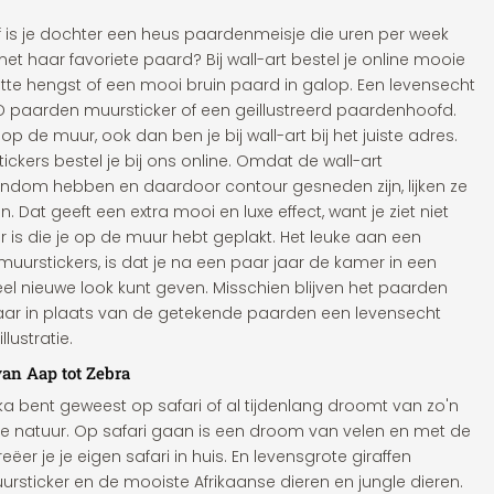
f is je dochter een heus paardenmeisje die uren per week
haar favoriete paard? Bij wall-art bestel je online mooie
tte hengst of een mooi bruin paard in galop. Een levensecht
D paarden muursticker of een geillustreerd paardenhoofd.
op de muur, ook dan ben je bij wall-art bij het juiste adres.
kers bestel je bij ons online. Omdat de wall-art
ndom hebben en daardoor contour gesneden zijn, lijken ze
. Dat geeft een extra mooi en luxe effect, want je ziet niet
r is die je op de muur hebt geplakt. Het leuke aan een
urstickers, is dat je na een paar jaar de kamer in een
 nieuwe look kunt geven. Misschien blijven het paarden
ar in plaats van de getekende paarden een levensecht
lustratie.
an Aap tot Zebra
ika bent geweest op safari of al tijdenlang droomt van zo'n
de natuur. Op safari gaan is een droom van velen en met de
ëer je je eigen safari in huis. En levensgrote giraffen
ursticker en de mooiste Afrikaanse dieren en jungle dieren.