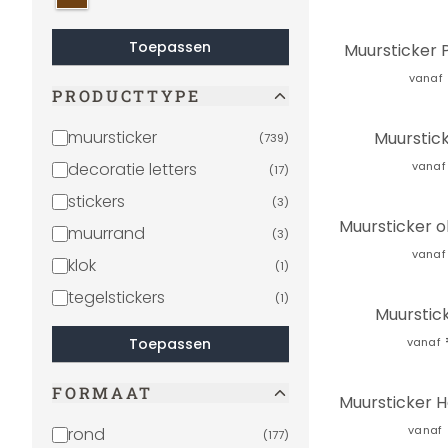
Toepassen
Muursticker 
vanaf
PRODUCTTYPE
muursticker
Muurstic
(
739
)
decoratie letters
vanaf
(
17
)
stickers
(
3
)
Muursticker ol
muurrand
(
3
)
vanaf
klok
(
1
)
tegelstickers
(
1
)
Muurstick
Toepassen
vanaf
FORMAAT
vanaf
rond
(
177
)