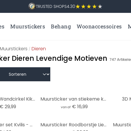
TRUSTED SHOPS
4.30
es
Muurstickers
Behang
Woonaccessoires
M
Muurstickers
Dieren
/
ker Dieren Levendige Motieven
747
Artikel
Zelfklevende Wandcirkel Kikki Belle - Jungle Jive
Muursticker van stiekeme kat - Graves
3D 
€ 29,99
€ 16,99
vanaf
XXL Muursticker set Kvilis - Onderwater (53-delig)
Muursticker Roodborstje Lievelingsplek