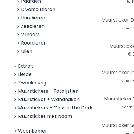
Paarden
€ 1
Diverse Dieren
Huisdieren
Zeedieren
vanaf
Vlinders
Roofdieren
Muursticke
Uilen
€ 
Extra’s
Liefde
vanaf
Tweekleurig
Muurstickers + Fotolijstjes
Muursticker
Muursticker + Wandhaken
Muurstickers + Glow in the Dark
vanaf
Muursticker met Naam
Woonkamer
vanaf