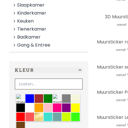
Slaapkamer
Kinderkamer
3D Muursti
Keuken
vanaf
Tienerkamer
Badkamer
Gang & Entree
vanaf
KLEUR
vanaf
meerkleurig
blauw
bruin
groen
zwart-wit
grijs
Beige
vanaf
zwart
wit
oranje
lichtroze
roze
paars
geel
rood
crème
goud
turquoise
Mint
fluoriserend
neon
Sepia
vanaf