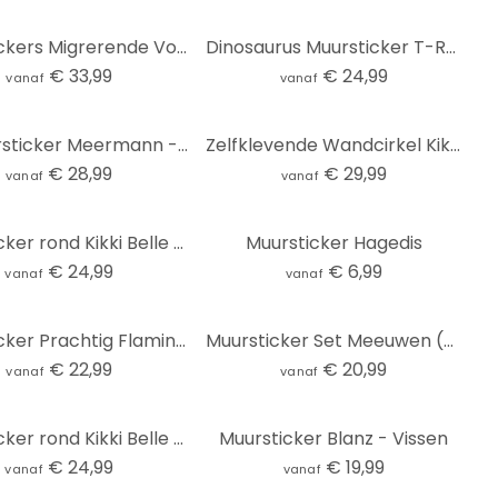
Muurstickers Migrerende Vogels
Dinosaurus Muursticker T-Rex: Het wilde gezicht van de prehistorie - Jaszke - Rond
€ 33,99
€ 24,99
vanaf
vanaf
3D Muursticker Meermann - Zilverrug
Zelfklevende Wandcirkel Kikki Belle - de Savanne
€ 28,99
€ 29,99
vanaf
vanaf
Muursticker rond Kikki Belle - Koninkrijk van de Dieren
Muursticker Hagedis
€ 24,99
€ 6,99
vanaf
vanaf
Muursticker Prachtig Flamingo Paar
Muursticker Set Meeuwen (5 stuks)
€ 22,99
€ 20,99
vanaf
vanaf
Muursticker rond Kikki Belle - Hert in de Zomer
Muursticker Blanz - Vissen
€ 24,99
€ 19,99
vanaf
vanaf