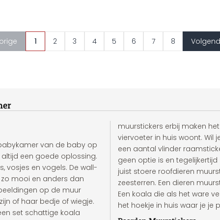
orige
1
2
3
4
5
6
7
8
Volgen
mer
muurstickers erbij maken het g
viervoeter in huis woont. Wi
e babykamer van de baby op
een aantal vlinder raamstick
 altijd een goede oplossing.
geen optie is en tegelijkertij
es, vosjes en vogels. De wall-
juist stoere roofdieren muurst
ze zo mooi en anders dan
zeesterren. Een dieren muurst
fbeeldingen op de muur
Een koala die als het ware ve
zijn of haar bedje of wiegje.
het hoekje in huis waar je je
en set schattige koala