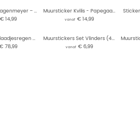
Muursticker Hagenmeyer – Happy Fish
Muursticker Kvilis - Papegaai 02
Sticke
€ 14,99
€ 14,99
vanaf
Muursticker Blaadjesregen met vogeltjes
Muurstickers Set Vlinders (4-delig)
€ 78,99
€ 6,99
vanaf