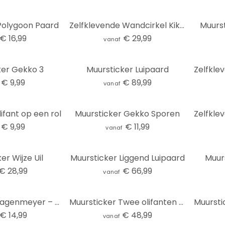
Polygoon Paard
Zelfklevende Wandcirkel Kikki Belle - Ocean Life
Muurst
€ 16,99
€ 29,99
vanaf
ker Gekko 3
Muursticker Luipaard
€ 9,99
€ 89,99
vanaf
ifant op een rol
Muursticker Gekko Sporen
€ 9,99
€ 11,99
vanaf
er Wijze Uil
Muursticker Liggend Luipaard
Muurs
€ 28,99
€ 66,99
vanaf
Muursticker Hagenmeyer – Koffie
Muursticker Twee olifanten - moeder en kind - Kvilis
€ 14,99
€ 48,99
vanaf