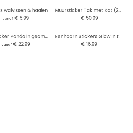
rs walvissen & haaien
Muursticker Tak met Kat (2-kleurig)
€ 5,99
€ 50,99
vanaf
Muursticker Panda in geometrische vorm
Eenhoorn Stickers Glow in the Dark
€ 22,99
€ 16,99
vanaf