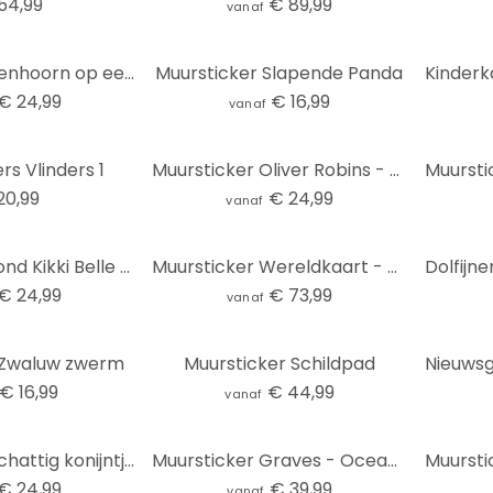
54,99
€ 89,99
vanaf
Muursticker Eenhoorn op een kleurrijke bloemenweide - Bonne Müller
Muursticker Slapende Panda
€ 24,99
€ 16,99
vanaf
rs Vlinders 1
Muursticker Oliver Robins - Kleurrijke boerderij met dieren
20,99
€ 24,99
vanaf
Muursticker rond Kikki Belle - Zoeken in de Jungle
Muursticker Wereldkaart - Travel the World
€ 24,99
€ 73,99
vanaf
 Zwaluw zwerm
Muursticker Schildpad
€ 16,99
€ 44,99
vanaf
Muursticker Schattig konijntje met kamillebloemen - Korenkova - Rond
Muursticker Graves - Ocean Life
€ 24,99
€ 39,99
vanaf