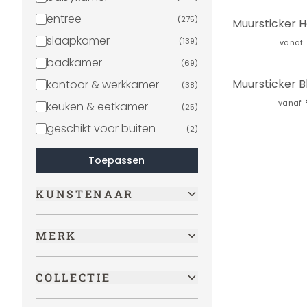
entree
(
275
)
slaapkamer
(
139
)
vanaf
badkamer
(
69
)
kantoor & werkkamer
(
38
)
vanaf
keuken & eetkamer
(
25
)
geschikt voor buiten
(
2
)
Toepassen
KUNSTENAAR
MERK
COLLECTIE