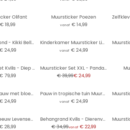
cker Olifant
Muursticker Poezen
€ 18,99
€ 14,99
vanaf
Muursticker rond - Kikki Belle - Pirate Bay
Kinderkamer Muursticker Lieve kat in de struik - Korenkova - Rond
€ 24,99
€ 24,99
vanaf
-38%
Muursticker set Kvilis - Diep in de Oceaan (25-delig)
Muursticker Set XXL - Panda Beren
Mu
€ 79,99
€ 39,99
€ 24,99
Muursticker Pauw met bloemen - Haase
Pauw in tropische tuin Muursticker op mozaïek - Bloemdecor - Rond
€ 24,99
€ 24,99
vanaf
-34%
Muursticker Leeuw Levensecht
Behangrand Kvilis - Dierenvrienden in het Bos
€ 28,99
€ 34,99
€ 22,99
vanaf