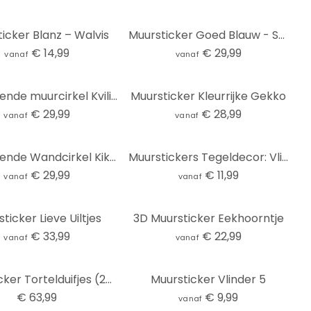
icker Blanz – Walvis
Muursticker Goed Blauw - Schildpad Koppel
€ 14,99
€ 29,99
vanaf
vanaf
Zelfklevende muurcirkel Kvilis - In het Bos
Muursticker Kleurrijke Gekko
€ 29,99
€ 28,99
vanaf
vanaf
Zelfklevende Wandcirkel Kikki Belle - Tropical Birds
Muurstickers Tegeldecor: Vlinders
€ 29,99
€ 11,99
vanaf
vanaf
ticker Lieve Uiltjes
3D Muursticker Eekhoorntje
€ 33,99
€ 22,99
vanaf
vanaf
Muursticker Tortelduifjes (2-kleurig) incl. 5 Fotolijstjes
Muursticker Vlinder 5
€ 63,99
€ 9,99
vanaf