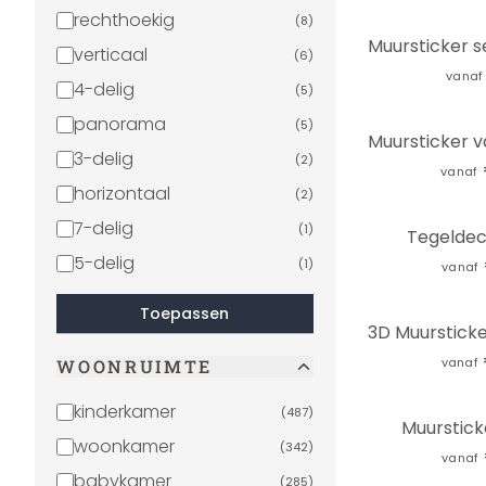
rechthoekig
(
8
)
verticaal
(
6
)
vanaf
4-delig
(
5
)
panorama
(
5
)
3-delig
(
2
)
vanaf
horizontaal
(
2
)
7-delig
(
1
)
Tegeldeco
5-delig
(
1
)
vanaf
Toepassen
vanaf
WOONRUIMTE
kinderkamer
(
487
)
Muurstick
woonkamer
(
342
)
vanaf
babykamer
(
285
)