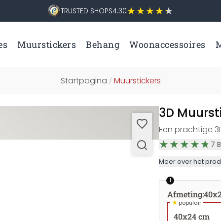
TRUSTED SHOPS
4.30
es
Muurstickers
Behang
Woonaccessoires
M
Startpagina
Muurstickers
/
3D Muurst
Een prachtige 3
7
B
Meer over het prod
1
Afmeting
:
40x
★
populair
40x24 cm