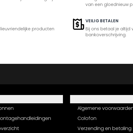
van een gloednieuw p
VEILIG BETALEN
ilieuvriendelijke producten
Bij ons betaal je altijd
bankoverschrijving.
Informatie
onnen
Algemene voorwaarde
montagehandleidingen
Colofon
verzicht
Verzending en betaling