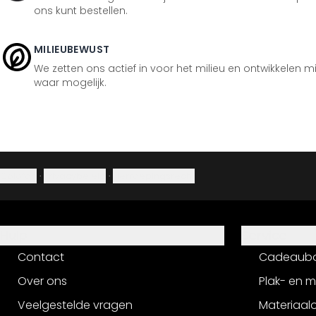
ons kunt bestellen.
MILIEUBEWUST
We zetten ons actief in voor het milieu en ontwikkelen m
waar mogelijk.
Colofon
·
Privacybeleid
·
Herroepingsrecht
Hulp
Service
Contact
Cadeaub
Over ons
Plak- en 
Veelgestelde vragen
Materiaalo