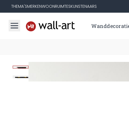
THEMA'S
MERKEN
WOONRUIMTES
KUNSTENAARS
Wanddecorati