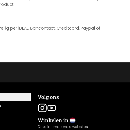
roduct.
 veilig per iDEAL, Bancontact, Creditcard, Paypal of
Volg ons
n
Winkelen in:
Onze internationale websites