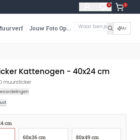
0
Artikelen 
0
Artikelen in verl
uurverf
Jouw Foto Op...
AI
icker Kattenogen - 40x24 cm
D muursticker
eoordelingen
uct
24 cm
60x36 cm
80x49 cm