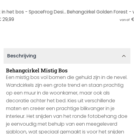
Behangcirkel Mysterieuze mist in het bos - SpaceFrog Designs - vliesbehang/zelfklevend vliesbehang
 29,99
€
vanaf
Beschrijving
Behangcirkel Mistig Bos
Een mistig bos vol bomen die gehuld zijn in de nevel.
Wandcirkels zijn een grote trend en staan prachtig
op een muur in de woonkamer, maar ook als
decoratie achter het bed. Kies uit verschillende
maten en creëer een prachtige blikvanger in je
interieur. Het snijden van het ronde fotobehang doe
je eenvoudig met behulp van een meegeleverd
sjabloon, wat speciaal gemaakt is voor het snijden