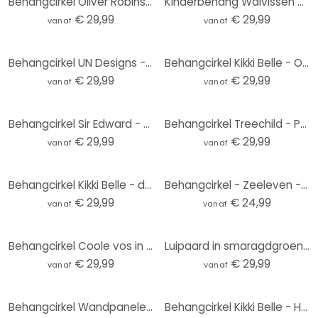
Behangcirkel Oliver Robins - Ark van Noach - vliesbehang/zelfklevend vliesbehang
Kinderbehang Walvissen en hun vrienden in de onderwaterwereld - Oliver Robins - Rond - vliesbehang/z
€ 29,99
€ 29,99
vanaf
vanaf
Behangcirkel UN Designs - Fleur de Paris - vliesbehang/zelfklevend vliesbehang
Behangcirkel Kikki Belle - Ocean Life - vliesbehang/zelfklevend vliesbehang
€ 29,99
€ 29,99
vanaf
vanaf
Behangcirkel Sir Edward - Magic Flowers - vliesbehang/zelfklevend vliesbehang
Behangcirkel Treechild - Pastelkleurige grassen - vliesbehang/zelfklevend vliesbehang
€ 29,99
€ 29,99
vanaf
vanaf
Behangcirkel Kikki Belle - de Savanne - vliesbehang/zelfklevend vliesbehang
Behangcirkel - Zeeleven - vliesbehang/zelfklevend vliesbehang
€ 29,99
€ 24,99
vanaf
vanaf
Behangcirkel Coole vos in een pak - Magnusson - vliesbehang/zelfklevend vliesbehang
Luipaard in smaragdgroene jungle Fotobehang - Manovski - Rond - vliesbehang/zelfklevend vliesbehang
€ 29,99
€ 29,99
vanaf
vanaf
Behangcirkel Wandpanelen met houtlook - vliesbehang/zelfklevend vliesbehang
Behangcirkel Kikki Belle - Herten in het Bos - vliesbehang/zelfklevend vliesbehang