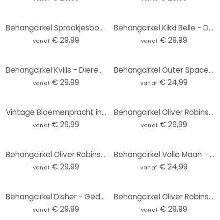
Behangcirkel Sprookjesbos met eenhoorns - Kikki Belle - vliesbehang/zelfklevend vliesbehang
Behangcirkel Kikki Belle - De Berenkoning - vliesbehang/zelfklevend vliesbehang
€ 29,99
€ 29,99
vanaf
vanaf
Behangcirkel Kvilis - Dieren in het Bos - vliesbehang/zelfklevend vliesbehang
Behangcirkel Outer Space - vliesbehang/zelfklevend vliesbehang
€ 29,99
€ 24,99
vanaf
vanaf
Vintage Bloemenpracht in de Weide | Bloemenbehang - Lola Peacock - Rond - vliesbehang/zelfklevend vl
Behangcirkel Oliver Robins - Animals and Palm Trees - vliesbehang/zelfklevend vliesbehang
€ 29,99
€ 29,99
vanaf
vanaf
Behangcirkel Oliver Robins - Kleurrijke boerderij met dieren - vliesbehang/zelfklevend vliesbehang
Behangcirkel Volle Maan - vliesbehang/zelfklevend vliesbehang
€ 29,99
€ 24,99
vanaf
vanaf
Behangcirkel Disher - Gedroogde Bloemen - vliesbehang/zelfklevend vliesbehang
Behangcirkel Oliver Robins - Boomhut Feestje - vliesbehang/zelfklevend vliesbehang
€ 29,99
€ 29,99
vanaf
vanaf