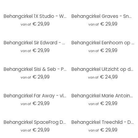
Behangcirkel 1X Studio - Weg naar het Strand - vliesbehang/zelfklevend vliesbehang
Behangcirkel Graves - Sneaky Cat - vliesbehang/zelfklevend vliesbehang
€ 29,99
€ 29,99
vanaf
vanaf
Behangcirkel Sir Edward - Blauwe Weide - vliesbehang/zelfklevend vliesbehang
Behangcirkel Eenhoorn op een kleurrijke bloemenweide - Bonne Müller - vliesbehang/zelfklevend vliesb
€ 29,99
€ 29,99
vanaf
vanaf
Behangcirkel Sisi & Seb - Pampas - vliesbehang/zelfklevend vliesbehang
Behangcirkel Uitzicht op de Baltische Zee - vliesbehang/zelfklevend vliesbehang
€ 29,99
€ 24,99
vanaf
vanaf
Behangcirkel Far Away - vliesbehang/zelfklevend vliesbehang
Behangcirkel Marie Antoinette: I never said that - Grace Digital Art - vliesbehang/zelfklevend vlies
€ 29,99
€ 29,99
vanaf
vanaf
Behangcirkel SpaceFrog Designs - Gouden Sterren - vliesbehang/zelfklevend vliesbehang
Behangcirkel Treechild - Delicate Flowers - vliesbehang/zelfklevend vliesbehang
€ 29,99
€ 29,99
vanaf
vanaf