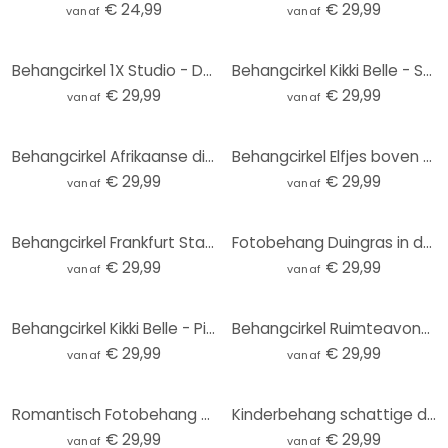
€ 24,99
€ 29,99
vanaf
vanaf
Behangcirkel 1X Studio - Duinen - vliesbehang/zelfklevend vliesbehang
Behangcirkel Kikki Belle - Searching in the Jungle - vliesbehang/zelfklevend vliesbehang
€ 29,99
€ 29,99
vanaf
vanaf
Behangcirkel Afrikaanse dieren in het regenwoud - Kvilis - vliesbehang/zelfklevend vliesbehang
Behangcirkel Elfjes boven roze wolken - Oliver Robins - vliesbehang/zelfklevend vliesbehang
€ 29,99
€ 29,99
vanaf
vanaf
Behangcirkel Frankfurt Stadion - vliesbehang/zelfklevend vliesbehang
Fotobehang Duingras in de avondzon - Treechild - Rond - vliesbehang/zelfklevend vliesbehang
€ 29,99
€ 29,99
vanaf
vanaf
Behangcirkel Kikki Belle - Pirate Bay - vliesbehang/zelfklevend vliesbehang
Behangcirkel Ruimteavontuur met astronauten - Oliver Robins - vliesbehang/zelfklevend vliesbehang
€ 29,99
€ 29,99
vanaf
vanaf
Romantisch Fotobehang - zonsondergang over strand en zee - Sisi & Seb - Rond - vliesbehang/zelfkleve
Kinderbehang schattige dieren in het hart van het bos | kinderkamer - Oliver Robins - Rond - vliesbe
€ 29,99
€ 29,99
vanaf
vanaf