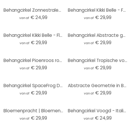
Behangcirkel Zonnestralen in het Bos - vliesbehang/zelfklevend vliesbehang
Behangcirkel Kikki Belle - Forest Wonder - vliesbehang/zelfklevend vliesbehang
€ 24,99
€ 29,99
vanaf
vanaf
Behangcirkel Kikki Belle - Flamingo Oase - vliesbehang/zelfklevend vliesbehang
Behangcirkel Abstracte golven in het licht van de schemering - Alpenglow Workshop - vliesbehang/zelf
€ 29,99
€ 29,99
vanaf
vanaf
Behangcirkel Pioenroos roze - Haase - vliesbehang/zelfklevend vliesbehang
Behangcirkel Tropische vogels in het bos in de nacht - Haase - vliesbehang/zelfklevend vliesbehang
€ 29,99
€ 29,99
vanaf
vanaf
Behangcirkel SpaceFrog Designs - Elegante Kraanvogel - Japandi - vliesbehang/zelfklevend vliesbehang
Abstracte Geometrie in Balans Fotobehang - Ristova - Rond - vliesbehang/zelfklevend vliesbehang
€ 29,99
€ 29,99
vanaf
vanaf
Bloemenpracht | Bloemenbehang - Boomkroon - Rond - vliesbehang/zelfklevend vliesbehang
Behangcirkel Voogd - Italiaans Landschap met Parasoldennen (lichte versie) - vliesbehang/zelfklevend
€ 29,99
€ 24,99
vanaf
vanaf