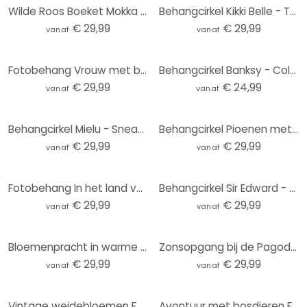
Wilde Roos Boeket Mokka Mousse Bloemen Fotobehang - Anijs illustratie - Rond - vliesbehang/zelfkleve
Behangcirkel Kikki Belle - Tropische Vogels in het zwart wit - vliesbehang/zelfklevend vliesbehang
€ 29,99
€ 29,99
vanaf
vanaf
Fotobehang Vrouw met bloemenkroon en katten - Hülya - Rond - Zelfklevend/niet-geweven
Behangcirkel Banksy - Coloured Rain - vliesbehang/zelfklevend vliesbehang
€ 29,99
€ 24,99
vanaf
vanaf
Behangcirkel Mielu - Sneaker - vliesbehang/zelfklevend vliesbehang
Behangcirkel Pioenen met grote bloemen - SpaceFrog Designs - vliesbehang/zelfklevend vliesbehang
€ 29,99
€ 29,99
vanaf
vanaf
Fotobehang In het land van de dinosaurussen - Blauw - Kikki Belle - Rond - vliesbehang/zelfklevend v
Behangcirkel Sir Edward - Botanisch - vliesbehang/zelfklevend vliesbehang
€ 29,99
€ 29,99
vanaf
vanaf
Bloemenpracht in warme pasteltinten | Bloemenbehang - Paksoylu - Rond - vliesbehang/zelfklevend vlie
Zonsopgang bij de Pagode | Japan Kunst - Roze - Rond behang - vliesbehang/zelfklevend vliesbehang
€ 29,99
€ 29,99
vanaf
vanaf
Vintage weidebloemen Fotobehang - Beige - Bloemdecor - Rond - Zelfklevend/niet-geweven
Avontuur met bosdieren Fotobehang - Kvilis - Rond - zelfklevend/niet-geweven