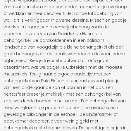
blijven verplaatsen zodat je er de ene keer bij de eethoek
van kunt genieten en op een ander moment er je overloop
of werkkamer mee decoreert. Het ronde fotobehang van
wall-art is verkrijgbaar in diverse dessins. Misschien gaat je
voorkeur uit naar een bloemetjesbehang zoals de
bloemen in vaas van Jan Davidsz de Heem als
behangcirkel. De parasoldennen in een Italiaans
landschap van Voogd zijn als kleine behangcirkel als ook
grote behangcirkels de ideale wanddecoratie voor iedere
stijl interieur. Kies je favoriete ontwerp uit ons grote
assortiment, wat we dagelijks uitbreiden met de mooiste
muurcirkels. Terug naar die goeie oude tijd met een
behangcirkel van Pulp Fiction of een rustgevend plaatje
van een ondergaande zon of bomen in het bos. Een
herfstsfeer creëer je makkelijk met een behangcirkel van
kaal wordende bomen in het najaar. Een behangcirkel van
twee wijnglazen die proosten op een fijne avond is een
geweldige blikvanger in de eethoek. De kinderkamer of
babykamer decoreer je voor weinig geld met
behangcirkels met dierenmotieven. De schattige diertjes in