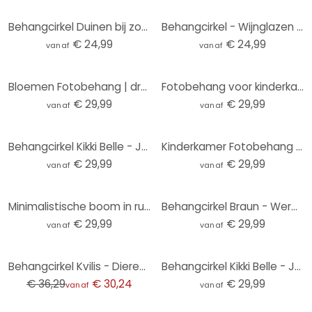
Behangcirkel Duinen bij zonsondergang - vliesbehang/zelfklevend vliesbehang
Behangcirkel - Wijnglazen - vliesbehang/zelfklevend vliesbehang
€ 24,99
€ 24,99
vanaf
vanaf
Bloemen Fotobehang | droogbloemen - elegantie van vergankelijkheid - Boomkind - Rond - vliesbehang/z
Fotobehang voor kinderkamer - Onderwateravontuur met zeedieren - Oliver Robins - Rond - vliesbehang/
€ 29,99
€ 29,99
vanaf
vanaf
Behangcirkel Kikki Belle - Jungle Jive - vliesbehang/zelfklevend vliesbehang
Kinderkamer Fotobehang Kleine teddybeer met ballon - Magnusson - Rond - vliesbehang/zelfklevend vlie
€ 29,99
€ 29,99
vanaf
vanaf
Minimalistische boom in rustig landschap | natuur Fotobehang - Meel - rond - vliesbehang/zelfklevend
Behangcirkel Braun - Wereldkaart - vliesbehang/zelfklevend vliesbehang
€ 29,99
€ 29,99
vanaf
vanaf
-17%
Behangcirkel Kvilis - Dierenvrienden in het Bos - vliesbehang/zelfklevend vliesbehang
Behangcirkel Kikki Belle - Jungle Cats - vliesbehang/zelfklevend vliesbehang
€ 36,29
€ 30,24
€ 29,99
vanaf
vanaf