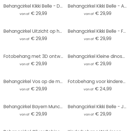
Behangcirkel Kikki Belle - Dino Avontuur - vliesbehang/zelfklevend vliesbehang
Behangcirkel Kikki Belle - Animals around the World - vliesbehang/zelfklevend vliesbehang
€ 29,99
€ 29,99
vanaf
vanaf
Behangcirkel Uitzicht op het meer - Keller - vliesbehang/zelfklevend vliesbehang
Behangcirkel Kikki Belle - Forest Fun - vliesbehang/zelfklevend vliesbehang
€ 29,99
€ 29,99
vanaf
vanaf
Fotobehang met 3D ontwerp - Abstracte ringen beige - Grande - Rond - vliesbehang/zelfklevend vliesbe
Behangcirkel Kleine dinosaurussen op een grote ontdekkingsreis - Oliver Robins - vliesbehang/zelfkle
€ 29,99
€ 29,99
vanaf
vanaf
Behangcirkel Vos op de maan met vallende sterren - Oliver Robins - vliesbehang/zelfklevend vliesbeha
Fotobehang voor kinderen zonnestelsel met planeten en aarde - Ms Tiff - Rond - Zelfklevend/niet-gewe
€ 29,99
€ 24,99
vanaf
vanaf
Behangcirkel Bayern Munchen Stadion - vliesbehang/zelfklevend vliesbehang
Behangcirkel Kikki Belle - Jungle Paradise - vliesbehang/zelfklevend vliesbehang
€ 29,99
€ 29,99
vanaf
vanaf