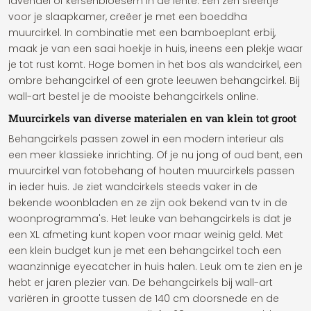
lavendel of kersenbloesem in de lente. Een zen sfeertje
voor je slaapkamer, creëer je met een boeddha
muurcirkel. In combinatie met een bamboeplant erbij,
maak je van een saai hoekje in huis, ineens een plekje waar
je tot rust komt. Hoge bomen in het bos als wandcirkel, een
ombre behangcirkel of een grote leeuwen behangcirkel. Bij
wall-art bestel je de mooiste behangcirkels online.
Muurcirkels van diverse materialen en van klein tot groot
Behangcirkels passen zowel in een modern interieur als
een meer klassieke inrichting. Of je nu jong of oud bent, een
muurcirkel van fotobehang of houten muurcirkels passen
in ieder huis. Je ziet wandcirkels steeds vaker in de
bekende woonbladen en ze zijn ook bekend van tv in de
woonprogramma's. Het leuke van behangcirkels is dat je
een XL afmeting kunt kopen voor maar weinig geld. Met
een klein budget kun je met een behangcirkel toch een
waanzinnige eyecatcher in huis halen. Leuk om te zien en je
hebt er jaren plezier van. De behangcirkels bij wall-art
variëren in grootte tussen de 140 cm doorsnede en de