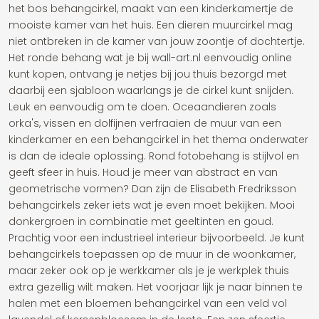
het bos behangcirkel, maakt van een kinderkamertje de
mooiste kamer van het huis. Een dieren muurcirkel mag
niet ontbreken in de kamer van jouw zoontje of dochtertje.
Het ronde behang wat je bij wall-art.nl eenvoudig online
kunt kopen, ontvang je netjes bij jou thuis bezorgd met
daarbij een sjabloon waarlangs je de cirkel kunt snijden.
Leuk en eenvoudig om te doen. Oceaandieren zoals
orka's, vissen en dolfijnen verfraaien de muur van een
kinderkamer en een behangcirkel in het thema onderwater
is dan de ideale oplossing. Rond fotobehang is stijlvol en
geeft sfeer in huis. Houd je meer van abstract en van
geometrische vormen? Dan zijn de Elisabeth Fredriksson
behangcirkels zeker iets wat je even moet bekijken. Mooi
donkergroen in combinatie met geeltinten en goud.
Prachtig voor een industrieel interieur bijvoorbeeld. Je kunt
behangcirkels toepassen op de muur in de woonkamer,
maar zeker ook op je werkkamer als je je werkplek thuis
extra gezellig wilt maken. Het voorjaar lijk je naar binnen te
halen met een bloemen behangcirkel van een veld vol