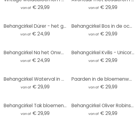
€ 29,99
€ 29,99
vanaf
vanaf
Behangcirkel Dürer - het grote Gazon - vliesbehang/zelfklevend vliesbehang
Behangcirkel Bos in de ochtendmist - Maier - vliesbehang/zelfklevend vliesbehang
€ 24,99
€ 29,99
vanaf
vanaf
Behangcirkel Na het Onweer - vliesbehang/zelfklevend vliesbehang
Behangcirkel Kvilis - Unicorn Dreams - vliesbehang/zelfklevend vliesbehang
€ 24,99
€ 29,99
vanaf
vanaf
Behangcirkel Waterval in het Bos - vliesbehang/zelfklevend vliesbehang
Paarden in de bloemenweide | Fotobehang met paardenmotief - Kikki Belle - rond - zelfklevend/niet-ge
€ 29,99
€ 29,99
vanaf
vanaf
Behangcirkel Tak bloemen op vintage goud - Paksoylu - vliesbehang/zelfklevend vliesbehang
Behangcirkel Oliver Robins - Speelstraat - vliesbehang/zelfklevend vliesbehang
€ 29,99
€ 29,99
vanaf
vanaf