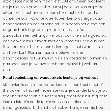
extra grote maat van maar liefst 284 cm. Geen probleem
als je niet zo'n groot stuk muur vrij hebt. Het kan erg mooi
staan om je behangcirkel een stukje achter het bed of
achter de bank door te laten lopen. Een prachtige pauw
behangcirkel op een groene muur in combinatie met een
cognac bank is geweldig mooi om te zien. De
parasoldennen behangcirkel past ook uitermate goed op
een donkere muur, maar met een lichte muur en dus een
flink contrast is het ook een blikvanger in huis waar je niet
omheen kunt. Flora en fauna motieven, dieren
behangcirkels, natuur muurcirkels en abstracte vormen en
patronen. Kies jouw favoriete behangcirkel bij wall-art
online.
Rond fotobehang en wandcirkels bestel je bij wall-art
Misschien is een ronde wanddecoratie een beetje out of
the box en is het niet het eerste waar je aan denkt als je op
zoek bent naar een nieuw schilderij, maar bekijk rustig onze
inspiratiefoto's en de foto's van klanten die onze
behangcirkels al bij hen thuis hebben hangen en zie hoe