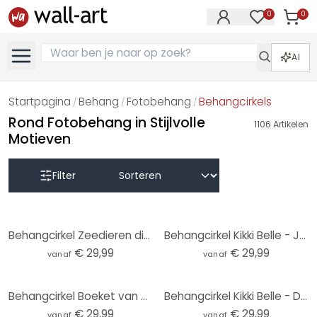
0
0
Artike
Artikelen in 
AI
Startpagina
Behang
Fotobehang
Behangcirkels
/
/
/
Rond Fotobehang in Stijlvolle
1106
Artikelen
Motieven
Filter
Behangcirkel Zeedieren diep in de oceaan - Oliver Robins - vliesbehang/zelfklevend vliesbehang
Behangcirkel Kikki Belle - Jungle Jive - vliesbehang/zelfklevend vliesbehang
€ 29,99
€ 29,99
vanaf
vanaf
Behangcirkel Boeket van gedroogde bloemen - Treechild - vliesbehang/zelfklevend vliesbehang
Behangcirkel Kikki Belle - Dino World - vliesbehang/zelfklevend vliesbehang
€ 29,99
€ 29,99
vanaf
vanaf