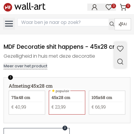
0
0
Artike
Artikelen in 
AI
MDF Decoratie shit happens - 45x28 cm
Gezelligheid in huis met deze decoratie
Meer over het product
1
Afmeting
:
45x28 cm
★
populair
75x48 cm
45x28 cm
105x68 cm
€ 40,99
€ 23,99
€ 66,99
3