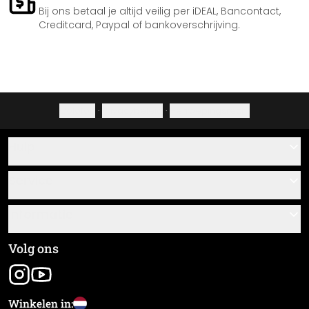
Bij ons betaal je altijd veilig per iDEAL, Bancontact,
Creditcard, Paypal of bankoverschrijving.
Colofon
·
Privacybeleid
·
Herroepingsrecht
Hulp
Contact
Service
Over ons
Cadeaubonnen
Informatie
Veelgestelde vragen
Plak- en montagehandleidingen
Algemene voorwaarden
Volg ons
Materiaaloverzicht
Colofon
Nieuwsbrief aanmelden
Verzending en betaling
Winkelen in:
Zending volgen