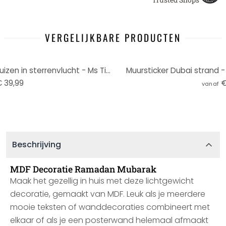
VERGELIJKBARE PRODUCTEN
Wanddecoratie zwanen en muizen in sterrenvlucht - Ms Tiff - Alu-Dibond
Muursticker Dubai strand - 
 39,99
€
vanaf
Beschrijving
MDF Decoratie Ramadan Mubarak
Maak het gezellig in huis met deze lichtgewicht
decoratie, gemaakt van MDF. Leuk als je meerdere
mooie teksten of wanddecoraties combineert met
elkaar of als je een posterwand helemaal afmaakt