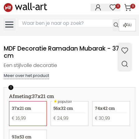
0
0
Artike
Artikelen in 
AI
MDF Decoratie Ramadan Mubarak - 37x21
cm
Een stijlvolle decoratie
Meer over het product
1
Afmeting
:
37x21 cm
★
populair
37x21 cm
56x32 cm
74x42 cm
€ 16,99
€ 24,99
€ 30,99
93x53 cm