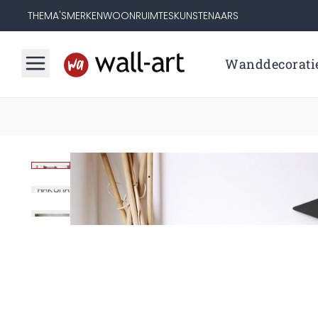
THEMA'S
MERKEN
WOONRUIMTES
KUNSTENAARS
Wanddecorati