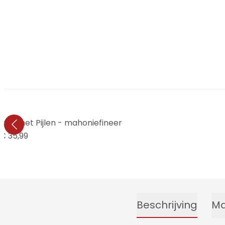
ata met Pijlen - mahoniefineer
€ 35,99
Beschrijving
Ma