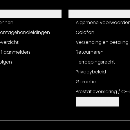
Informatie
onnen
Algemene voorwaarde
montagehandleidingen
Colofon
verzicht
Verzending en betaling
ef aanmelden
Retourneren
olgen
Herroepingsrecht
Privacybeleid
Garantie
Prestatieverklaring / CE
Cookie-instellingen