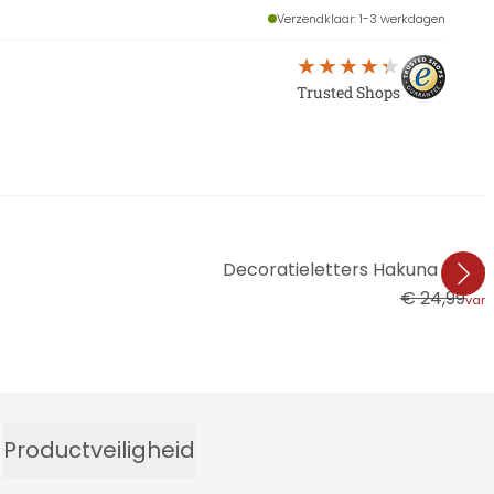
Verzendklaar
: 1-3 werkdagen
Trusted Shops
Decoratieletters Hakuna Matat
€ 24,99
van
Productveiligheid