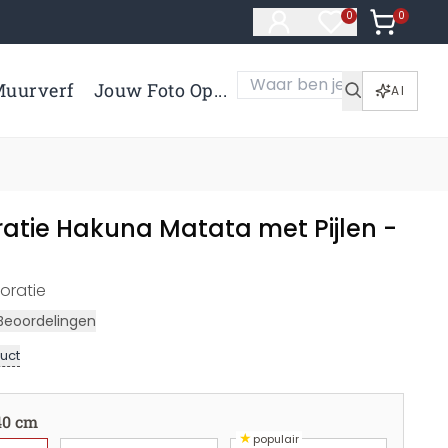
0
Artikelen 
0
Artikelen in verl
uurverf
Jouw Foto Op...
AI
atie Hakuna Matata met Pijlen -
coratie
Beoordelingen
uct
40 cm
★
populair