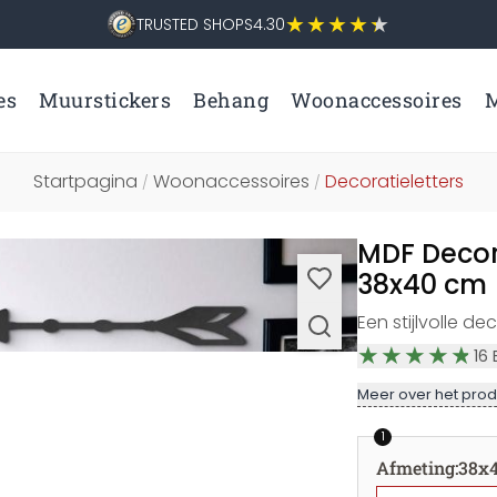
TRUSTED SHOPS
4.30
es
Muurstickers
Behang
Woonaccessoires
M
Startpagina
Woonaccessoires
Decoratieletters
/
/
MDF Decor
38x40 cm
Een stijlvolle de
16
Meer over het prod
1
Afmeting
:
38x