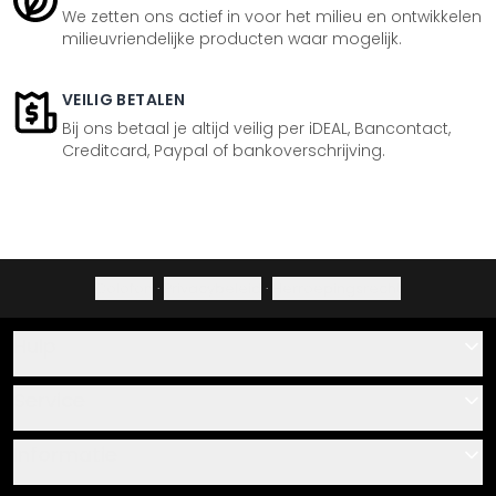
We zetten ons actief in voor het milieu en ontwikkelen
milieuvriendelijke producten waar mogelijk.
VEILIG BETALEN
Bij ons betaal je altijd veilig per iDEAL, Bancontact,
Creditcard, Paypal of bankoverschrijving.
Colofon
·
Privacybeleid
·
Herroepingsrecht
Hulp
Contact
Service
Over ons
Cadeaubonnen
Informatie
Veelgestelde vragen
Plak- en montagehandleidingen