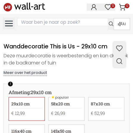
0
0
Artike
Artikelen in 
AI
Wanddecoratie This is Us - 29x10 cm
Deze muurdecoratie is weerbestendig en kan dus ook
in de badkamer of tuin
Meer over het product
1
Afmeting
:
29x10 cm
★
populair
29x10 cm
58x20 cm
87x30 cm
€ 12,99
€ 26,99
€ 52,99
116x40 cm
145x50 cm