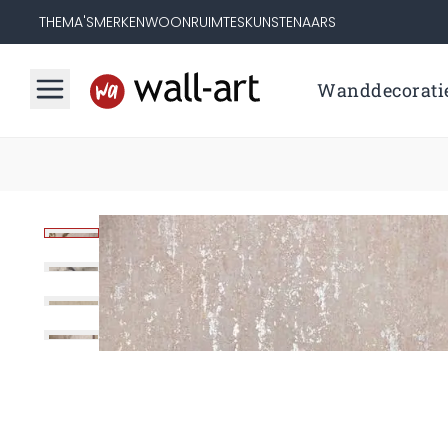
THEMA'S
MERKEN
WOONRUIMTES
KUNSTENAARS
Wanddecorati