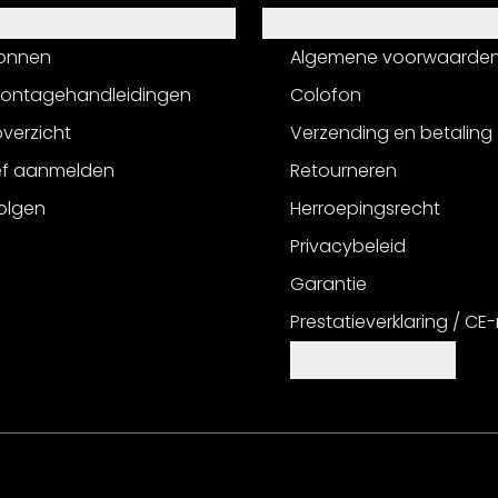
Informatie
onnen
Algemene voorwaarde
montagehandleidingen
Colofon
verzicht
Verzending en betaling
ef aanmelden
Retourneren
olgen
Herroepingsrecht
Privacybeleid
Garantie
Prestatieverklaring / CE
Cookie-instellingen