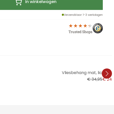
In winkelwagen
Verzendklaar
: 1-3 werkdagen
Trusted Shops
Vliesbehang mat, lichte s
€ 34,95
€ 24,