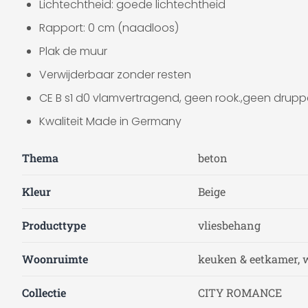
Lichtechtheid: goede lichtechtheid
Rapport: 0 cm (naadloos)
Plak de muur
Verwijderbaar zonder resten
CE B s1 d0 vlamvertragend, geen rook.,geen drupp
Kwaliteit Made in Germany
Thema
beton
Kleur
Beige
Producttype
vliesbehang
Woonruimte
keuken & eetkamer, 
Collectie
CITY ROMANCE