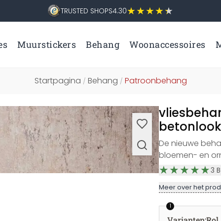
TRUSTED SHOPS
4.30
es
Muurstickers
Behang
Woonaccessoires
M
Startpagina
Behang
Patroonbehang
/
/
vliesbeha
betonlook
De nieuwe behan
bloemen- en or
3
B
Meer over het prod
1
Varianten
:
Rol