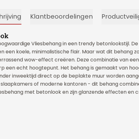
rijving
Klantbeoordelingen
Productveil
ook
 hoogwaardige Vliesbehang in een trendy betonlookstijl.
en een koele, minimalistische flair. Maar wat dit behang 
en verrassend wow-effect creëren. Deze combinatie van e
 een echt hoogtepunt. Het behang is gemaakt van hoogw
zonder inweektijd direct op de beplakte muur worden aan
slaapkamers of moderne kantoren - dit behang combineert
iesbehang met betonlook en zijn glanzende effecten en 