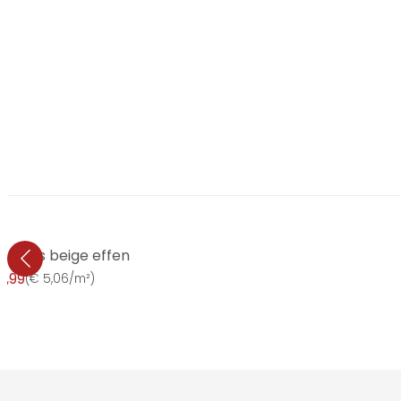
 glans beige effen
6,99
(
€ 5,06/m²
)