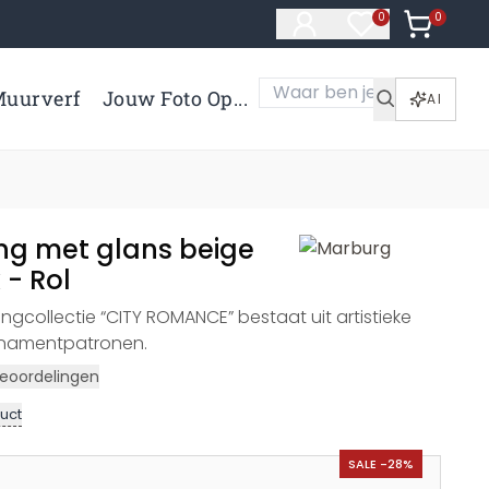
0
Artikelen 
0
Artikelen in verl
uurverf
Jouw Foto Op...
AI
ng met glans beige
 - Rol
gcollectie “CITY ROMANCE” bestaat uit artistieke
namentpatronen.
eoordelingen
uct
SALE -28%