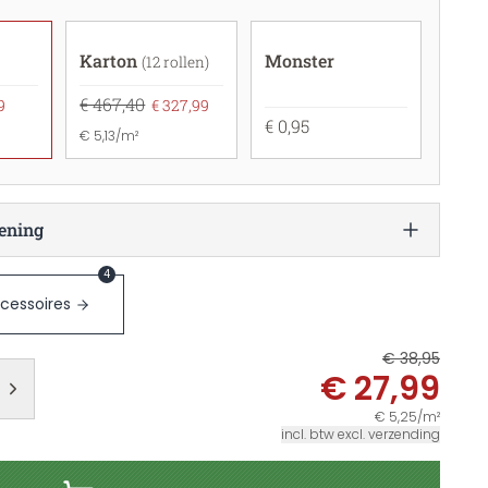
Karton
Monster
(12 rollen)
€ 467,40
9
€ 327,99
€ 0,95
€ 5,13/m²
ening
4
cessoires
€ 38,95
€ 27,99
€ 5,25/m²
incl. btw excl. verzending