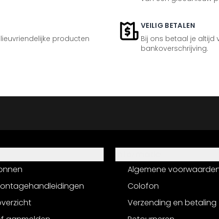
VEILIG BETALEN
ilieuvriendelijke producten
Bij ons betaal je altijd
bankoverschrijving.
Informatie
onnen
Algemene voorwaarde
montagehandleidingen
Colofon
verzicht
Verzending en betaling