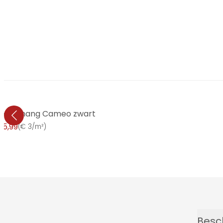
ief behang Cameo zwart
15,99
(
€ 3/m²
)
Besch