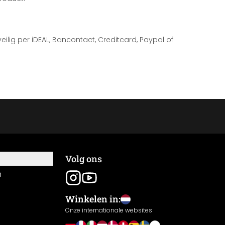
 veilig per iDEAL, Bancontact, Creditcard, Paypal of
Volg ons
n
Winkelen in:
Onze internationale websites