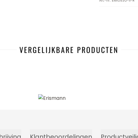
Art.-nr.
:
EM10530-11-R
VERGELIJKBARE PRODUCTEN
-29%
rijving
Klantbeoordelingen
Productveil