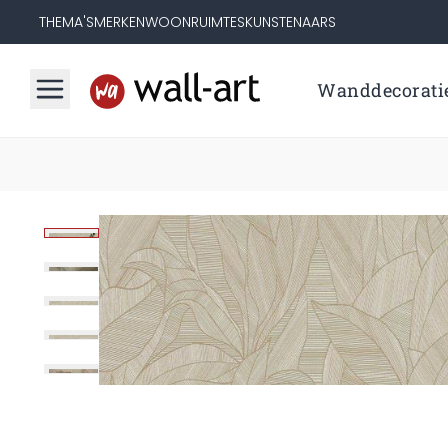
THEMA'S
MERKEN
WOONRUIMTES
KUNSTENAARS
Wanddecorati