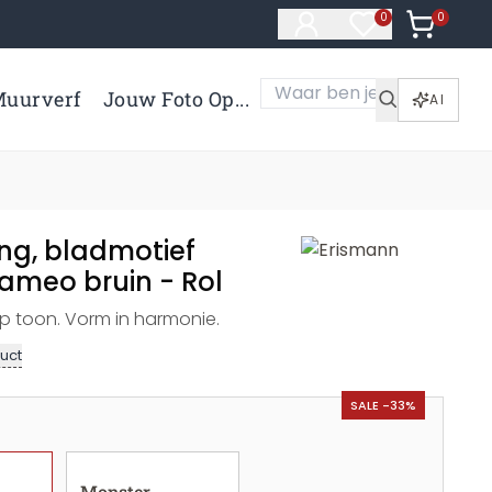
0
Artikelen 
0
Artikelen in verl
uurverf
Jouw Foto Op...
AI
ng, bladmotief
meo bruin - Rol
 toon. Vorm in harmonie.
uct
SALE -33%
Monster