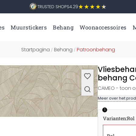
TRUSTED SHOPS
4.29
es
Muurstickers
Behang
Woonaccessoires
M
Startpagina
Behang
Patroonbehang
/
/
Vliesbeha
behang Ca
CAMEO - toon op
Meer over het prod
1
Varianten
:
Rol
Rol