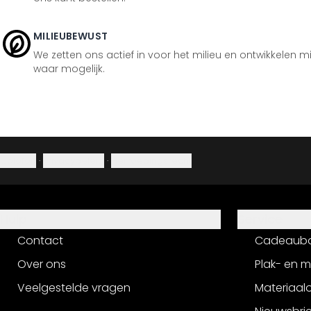
MILIEUBEWUST
We zetten ons actief in voor het milieu en ontwikkelen m
waar mogelijk.
Colofon
·
Privacybeleid
·
Herroepingsrecht
Hulp
Service
Contact
Cadeaub
Over ons
Plak- en 
Veelgestelde vragen
Materiaalo