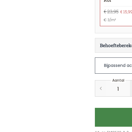
€ 23,95
€ 15,9
€ 3/m²
Behoefteberek
Bijpassend ac
Aantal