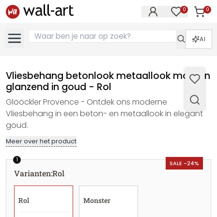
0
0
Artike
Artikelen in 
AI
Vliesbehang betonlook metaallook modern
glanzend in goud - Rol
Glööckler Provence - Ontdek ons moderne
Vliesbehang in een beton- en metaallook in elegant
goud.
Meer over het product
1
SALE -24%
Varianten
:
Rol
Rol
Monster