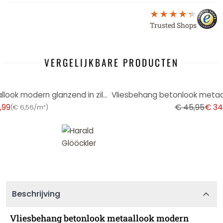
Trusted Shops
VERGELIJKBARE PRODUCTEN
-24%
Vliesbehang betonlook metaallook modern glanzend in zilver
,99
€ 45,95
€ 34
(
€ 6,56/m²
)
Beschrijving
Vliesbehang betonlook metaallook modern