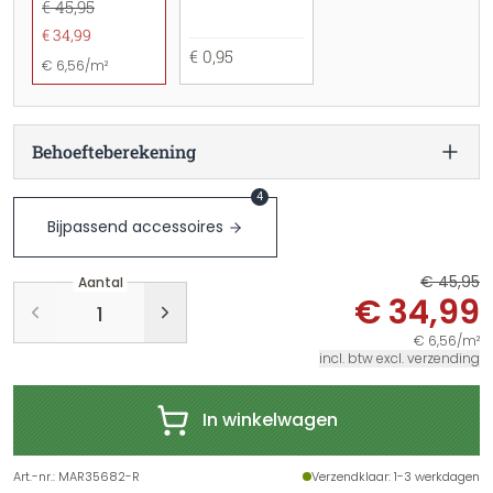
€ 45,95
€ 34,99
€ 0,95
€ 6,56/m²
Behoefteberekening
4
Bijpassend accessoires
€ 45,95
Aantal
€ 34,99
€ 6,56/m²
incl. btw excl. verzending
In winkelwagen
Art.-nr.
:
MAR35682-R
Verzendklaar
: 1-3 werkdagen