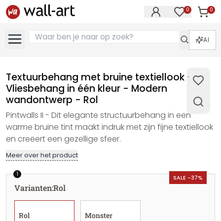
0
0
Artike
Artikelen in 
AI
Textuurbehang met bruine textiellook -
Vliesbehang in één kleur - Modern
wandontwerp - Rol
Pintwalls II - Dit elegante structuurbehang in een
warme bruine tint maakt indruk met zijn fijne textiellook
en creëert een gezellige sfeer.
Meer over het product
1
SALE -37%
Varianten
:
Rol
Rol
Monster