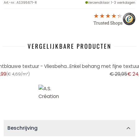
Art.-nr.
:
AS395671-R
Verzendklaar
: 1-3 werkdagen
Trusted Shops
VERGELIJKBARE PRODUCTEN
-17%
Enkel behang met een fijne lichtblauwe textuur - Vliesbehang in een subtiele textiellook
,99
€ 29,95
€ 24
(
€ 4,69/m²
)
Beschrijving