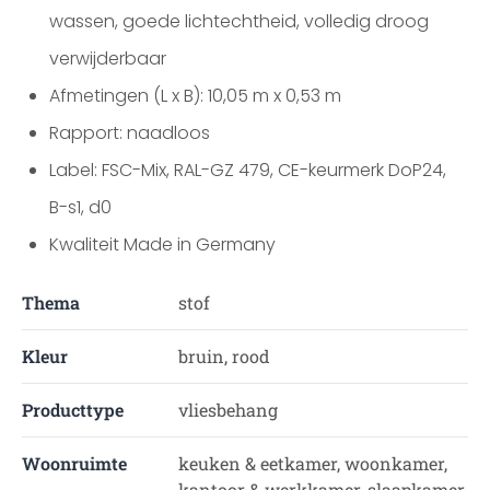
wassen, goede lichtechtheid, volledig droog
verwijderbaar
Afmetingen (L x B): 10,05 m x 0,53 m
Rapport: naadloos
Label: FSC-Mix, RAL-GZ 479, CE-keurmerk DoP24,
B-s1, d0
Kwaliteit Made in Germany
Thema
stof
Kleur
bruin, rood
Producttype
vliesbehang
Woonruimte
keuken & eetkamer, woonkamer,
kantoor & werkkamer, slaapkamer,