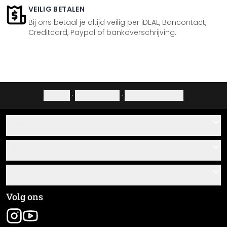
VEILIG BETALEN
Bij ons betaal je altijd veilig per iDEAL, Bancontact,
Creditcard, Paypal of bankoverschrijving.
Colofon
·
Privacybeleid
·
Herroepingsrecht
Hulp
Contact
Service
Over ons
Cadeaubonnen
Informatie
Veelgestelde vragen
Plak- en montagehandleidingen
Algemene voorwaarden
Volg ons
Materiaaloverzicht
Colofon
Nieuwsbrief aanmelden