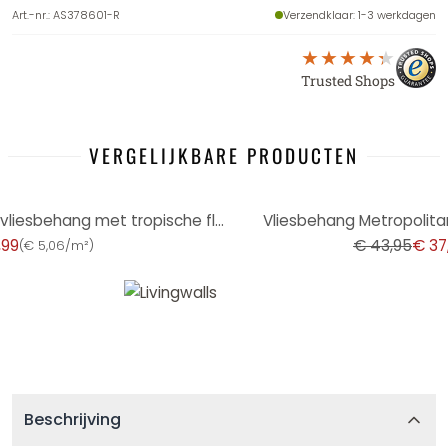
Art.-nr.
:
AS378601-R
Verzendklaar
: 1-3 werkdagen
Trusted Shops
VERGELIJKBARE PRODUCTEN
-14%
jungle behang in blauw-grijs - vliesbehang met tropische flair
Vliesbehang Metropolitan
,99
€ 43,95
€ 37
(
€ 5,06/m²
)
Beschrijving