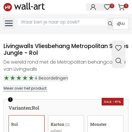
0
0
Artike
Artikelen in 
AI
Livingwalls Vliesbehang Metropolitan Stories
Jungle - Rol
De wereld rond met de Metropolitan behangcollectie
van Livingwalls
4
Beoordelingen
Meer over het product
1
SALE -41%
Varianten
:
Rol
Rol
Karton
Monster
(12
rollen)