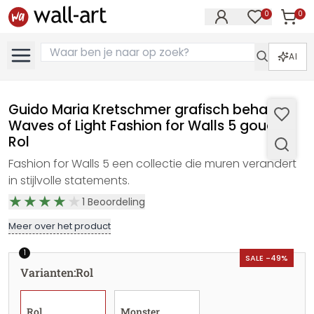
0
0
Artike
Artikelen in 
AI
Guido Maria Kretschmer grafisch behang
Waves of Light Fashion for Walls 5 goud -
Rol
Fashion for Walls 5 een collectie die muren verandert
in stijlvolle statements.
1
Beoordeling
Meer over het product
1
SALE -49%
Varianten
:
Rol
Rol
Monster