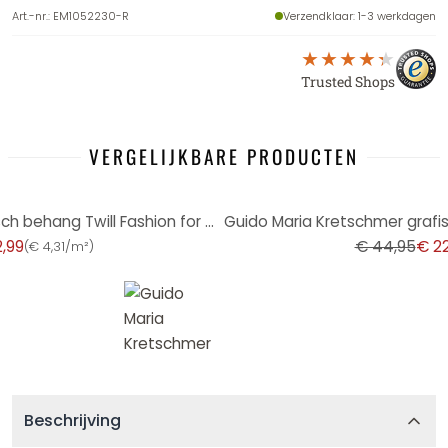
Art.-nr.
:
EM1052230-R
Verzendklaar
: 1-3 werkdagen
Trusted Shops
VERGELIJKBARE PRODUCTEN
-49%
Guido Maria Kretschmer grafisch behang Twill Fashion for Walls 5 licht taupe
,99
€ 44,95
€ 22
(
€ 4,31/m²
)
Beschrijving