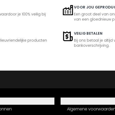
VOOR JOU GEPRODU
aardoor je 100% veilig bij
Een groot deel van ons
van een gloednieuw p
VEILIG BETALEN
ilieuvriendelijke producten
Bij ons betaal je altijd
bankoverschrijving.
Informatie
onnen
Algemene voorwaarde