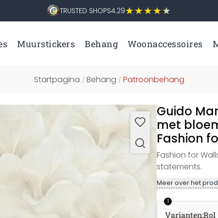
TRUSTED SHOPS
4.29
es
Muurstickers
Behang
Woonaccessoires
M
Startpagina
Behang
Patroonbehang
/
/
Guido Mar
met bloem
Fashion fo
Fashion for Walls
statements.
Meer over het prod
1
Varianten
:
Rol