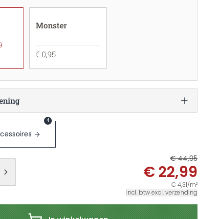
Monster
9
€ 0,95
ening
4
cessoires
€ 44,95
€ 22,99
€ 4,31/m²
incl. btw excl. verzending