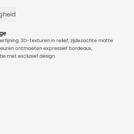
igheid
ge
fijning: 3D-texturen in reliëf, zijdezachte matte
leuren ontmoeten expressief bordeaux,
ie met exclusief design.