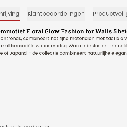
rijving
Klantbeoordelingen
Productveil
motief Floral Glow Fashion for Walls 5 bei
ntrends, combineert het fijne materialen met tactiele ver
n multisensoriële woonervaring. Warme bruine en crèmek
of Japandi - de collectie combineert natuurlijke elegant
echtstreeks op de muur