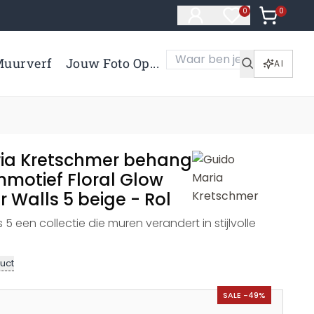
0
Artikelen 
0
Artikelen in verl
uurverf
Jouw Foto Op...
AI
ia Kretschmer behang
motief Floral Glow
r Walls 5 beige - Rol
 5 een collectie die muren verandert in stijlvolle
uct
SALE -49%