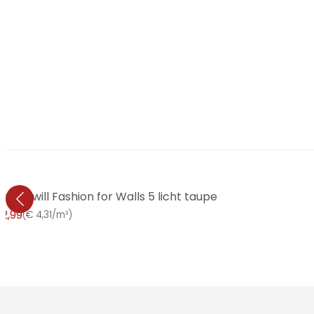
ng Twill Fashion for Walls 5 licht taupe
2,99
(
€ 4,31/m²
)