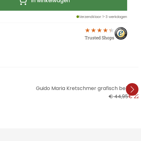
In winkelwagen
Verzendklaar
: 1-3 werkdagen
Trusted Shops
Guido Maria Kretschmer grafisch behang 
€ 44,95
€ 22,