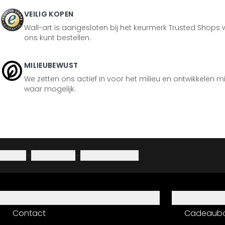
VEILIG KOPEN
Wall-art is aangesloten bij het keurmerk Trusted Shops w
ons kunt bestellen.
MILIEUBEWUST
We zetten ons actief in voor het milieu en ontwikkelen m
waar mogelijk.
Colofon
·
Privacybeleid
·
Herroepingsrecht
Hulp
Service
Contact
Cadeaub