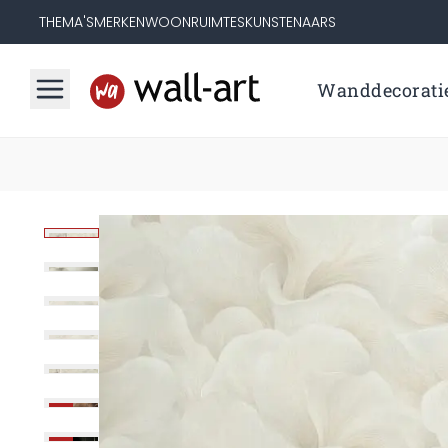
THEMA'S
MERKEN
WOONRUIMTES
KUNSTENAARS
Wanddecorati