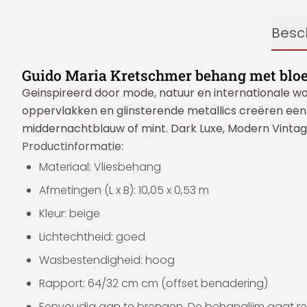
Besch
Guido Maria Kretschmer behang met bloem
Geinspireerd door mode, natuur en internationale woo
oppervlakken en glinsterende metallics creëren ee
middernachtblauw of mint. Dark Luxe, Modern Vintage 
Productinformatie:
Materiaal: Vliesbehang
Afmetingen (L x B): 10,05 x 0,53 m
Kleur: beige
Lichtechtheid: goed
Wasbestendigheid: hoog
Rapport: 64/32 cm cm (offset benadering)
Eenvoudig aan te brengen. De behanglijm gaat r