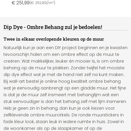
€ 251,99
(
€ 251,99/m²
)
Dip Dye - Ombre Behang zul je bedoelen!
Twee in elkaar overlopende kleuren op de muur
Natuurlijk kun je aan een DIY project beginnen en je kwasten
tevoorschijn halen om een ombre effect op de muur te
creëren. Wat makkelijker, leuker én mooier is, is om ombre
behang op de muur te plakken. Zonder twijfel het mooiste
dip dye effect wat je met de hand niet zelf na kunt maken.
Bij wall-art bestel je online hoog kwaliteit ombre behang
wat je eenvoudig aanbrengt op een gladde muur. Het fijne
is dat je de muur zelf insmeert met behanglijm wat een
stuk eenvoudiger is dan het behang zelf met lijm insmeren.
Heb je geen zin in behang, dan kun je ook kiezen voor
zelfklevende ombre muurcirkels. De ronde muurstickers in
fade kleur look, staan leuk in iedere ruimte in huis. Zowel in
de woonkamer als op de slaapkamer of op de