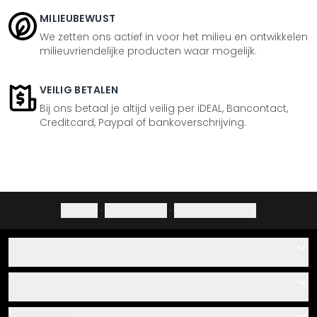
MILIEUBEWUST
We zetten ons actief in voor het milieu en ontwikkelen
milieuvriendelijke producten waar mogelijk.
VEILIG BETALEN
Bij ons betaal je altijd veilig per iDEAL, Bancontact,
Creditcard, Paypal of bankoverschrijving.
Colofon
·
Privacybeleid
·
Herroepingsrecht
Hulp
Contact
Service
Over ons
Cadeaubonnen
Informatie