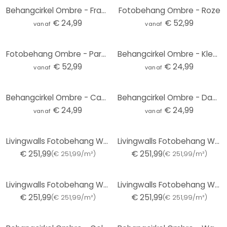
Behangcirkel Ombre - Frambozenijs - vliesbehang/zelfklevend vliesbehang
Fotobehang Ombre - Roze
€ 24,99
€ 52,99
vanaf
vanaf
Fotobehang Ombre - Paradijs
Behangcirkel Ombre - Kleurrijke dageraad - vliesbehang/zelfklevend vliesbehang
€ 52,99
€ 24,99
vanaf
vanaf
Behangcirkel Ombre - Cappuccino - vliesbehang/zelfklevend vliesbehang
Behangcirkel Ombre - Dageraad - vliesbehang/zelfklevend vliesbehang
€ 24,99
€ 24,99
vanaf
vanaf
Livingwalls Fotobehang Walls by Patel 3 Colour Studio
Livingwalls Fotobehang Walls by Patel 3 Colour Studio
€ 251,99
€ 251,99
(
€ 251,99/m²
)
(
€ 251,99/m²
)
Livingwalls Fotobehang Walls by Patel 3 Colour Studio
Livingwalls Fotobehang Walls by Patel 3 Over the Rainbow
€ 251,99
€ 251,99
(
€ 251,99/m²
)
(
€ 251,99/m²
)