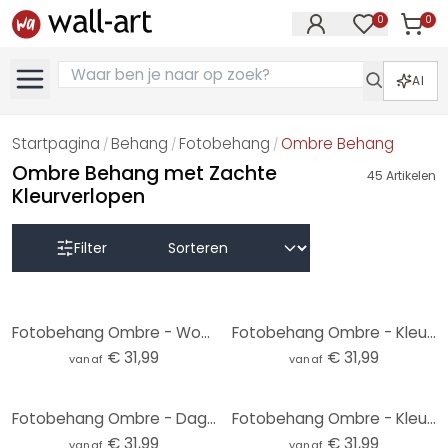
0
0
Artike
Artikelen in 
AI
Startpagina
Behang
Fotobehang
Ombre Behang
/
/
/
Ombre Behang met Zachte
45
Artikelen
Kleurverlopen
Filter
Fotobehang Ombre - Woestijnochtend
Fotobehang Ombre - Kleurrijke pastel hemel
€ 31,99
€ 31,99
vanaf
vanaf
Fotobehang Ombre - Dageraad
Fotobehang Ombre - Kleurrijke dageraad
€ 31,99
€ 31,99
vanaf
vanaf