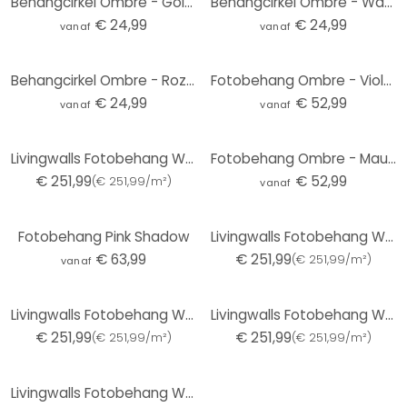
Behangcirkel Ombre - Golven op het strand - vliesbehang/zelfklevend vliesbehang
Behangcirkel Ombre - Watermeloen - vliesbehang/zelfklevend vliesbehang
€ 24,99
€ 24,99
vanaf
vanaf
Behangcirkel Ombre - Roze zon - vliesbehang/zelfklevend vliesbehang
Fotobehang Ombre - Violet
€ 24,99
€ 52,99
vanaf
vanaf
Livingwalls Fotobehang Walls by Patel 3 Over the Rainbow
Fotobehang Ombre - Mauve
€ 251,99
€ 52,99
(
€ 251,99/m²
)
vanaf
Fotobehang Pink Shadow
Livingwalls Fotobehang Walls by Patel 3 Workshop
€ 63,99
€ 251,99
(
€ 251,99/m²
)
vanaf
Livingwalls Fotobehang Walls by Patel 3 Over the Rainbow
Livingwalls Fotobehang Walls by Patel 3 Workshop
€ 251,99
€ 251,99
(
€ 251,99/m²
)
(
€ 251,99/m²
)
Livingwalls Fotobehang Walls by Patel 3 Workshop