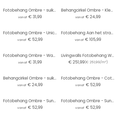
Fotobehang Ombre - suikerspin droom
Behangcirkel Ombre - Kleurrijke pastel hemel - vliesbehang/zelfklevend vliesbehang
€ 31,99
€ 24,99
vanaf
vanaf
Fotobehang Ombre - Unicorn
Fotobehang Aan het strand – Ombre
€ 52,99
€ 105,99
vanaf
vanaf
Fotobehang Ombre - Watermeloen
Livingwalls Fotobehang Walls by Patel 3 Colour Studio
€ 31,99
€ 251,99
(
€ 251,99/m²
)
vanaf
Behangcirkel Ombre - suikerspin droom - vliesbehang/zelfklevend vliesbehang
Fotobehang Ombre - Cotton Candy
€ 24,99
€ 52,99
vanaf
vanaf
Fotobehang Ombre - Sunrise
Fotobehang Ombre - Sunset
€ 52,99
€ 52,99
vanaf
vanaf