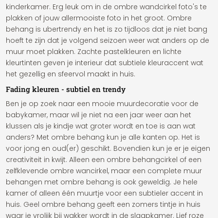
kinderkamer. Erg leuk om in de ombre wandcirkel foto's te
plakken of jouw allermooiste foto in het groot. Ombre
behang is ubertrendy en het is zo tijdloos dat je niet bang
hoeft te zijn dat je volgend seizoen weer wat anders op de
muur moet plakken. Zachte pastelkleuren en lichte
kleurtinten geven je interieur dat subtiele kleuraccent wat
het gezellig en sfeervol maakt in huis.
Fading kleuren - subtiel en trendy
Ben je op zoek naar een mooie muurdecoratie voor de
babykamer, maar wil je niet na een jaar weer aan het
klussen als je kindje wat groter wordt en toe is aan wat
anders? Met ombre behang kun je alle kanten op. Het is
voor jong en oud(er) geschikt. Bovendien kun je er je eigen
creativiteit in kwijt. Alleen een ombre behangcirkel of een
zelfklevende ombre wancirkel, maar een complete muur
behangen met ombre behang is ook geweldig. Je hele
kamer of alleen één muurtje voor een subtieler accent in
huis. Geel ombre behang geeft een zomers tintje in huis
waar je vrolijk bij wakker wordt in de slaapkamer. Lief roze