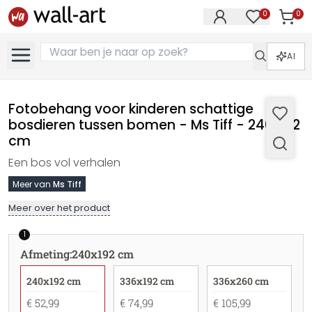
0
0
Artike
Artikelen in 
AI
Fotobehang voor kinderen schattige
bosdieren tussen bomen - Ms Tiff - 240x192
cm
Een bos vol verhalen
Meer van
Ms Tiff
Meer over het product
1
Afmeting
:
240x192 cm
240x192 cm
336x192 cm
336x260 cm
€ 52,99
€ 74,99
€ 105,99