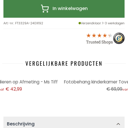
In winkelwagen
Art.-nr.
:
FT3329A-240X192
Verzendklaar
: 1-3 werkdagen
Trusted Shops
VERGELIJKBARE PRODUCTEN
-14%
ieren op Afmeting - Ms Tiff
€ 42,99
€ 69,99
naf
va
Beschrijving