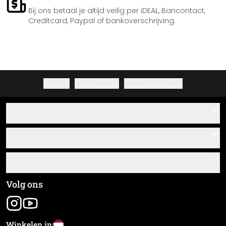
Bij ons betaal je altijd veilig per iDEAL, Bancontact,
Creditcard, Paypal of bankoverschrijving.
Colofon
·
Privacybeleid
·
Herroepingsrecht
Hulp
Contact
Service
Over ons
Cadeaubonnen
Informatie
Veelgestelde vragen
Plak- en montagehandleidingen
Algemene voorwaarden
Volg ons
Materiaaloverzicht
Colofon
Nieuwsbrief aanmelden
Verzending en betaling
Winkelen in:
Zending volgen