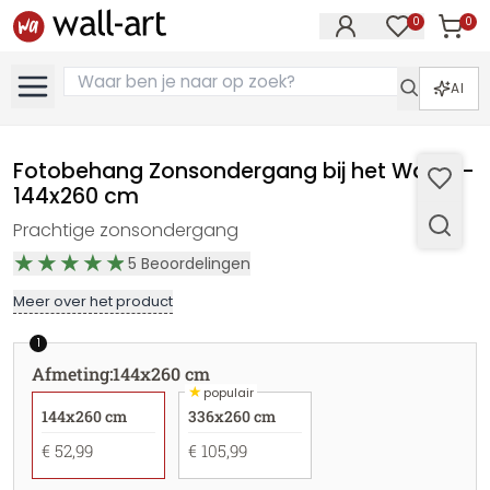
0
0
Artike
Artikelen in 
AI
Fotobehang Zonsondergang bij het Water -
144x260 cm
Prachtige zonsondergang
5
Beoordelingen
Meer over het product
1
Afmeting
:
144x260 cm
★
populair
144x260 cm
336x260 cm
€ 52,99
€ 105,99