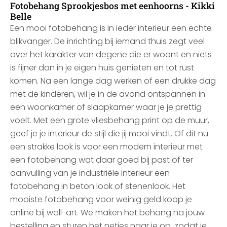
Fotobehang Sprookjesbos met eenhoorns - Kikki
Belle
Een mooi fotobehang is in ieder interieur een echte
blikvanger. De inrichting bij iemand thuis zegt veel
over het karakter van degene die er woont en niets
is fijner dan in je eigen huis genieten en tot rust
komen. Na een lange dag werken of een drukke dag
met de kinderen, wil je in de avond ontspannen in
een woonkamer of slaapkamer waar je je prettig
voelt. Met een grote vliesbehang print op de muur,
geef je je interieur de stijl die jij mooi vindt. Of dit nu
een strakke look is voor een modern interieur met
een fotobehang wat daar goed bij past of ter
aanvulling van je industriële interieur een
fotobehang in beton look of stenenlook. Het
mooiste fotobehang voor weinig geld koop je
online bij wall-art. We maken het behang na jouw
bestelling en sturen het netjes naar je op, zodat je