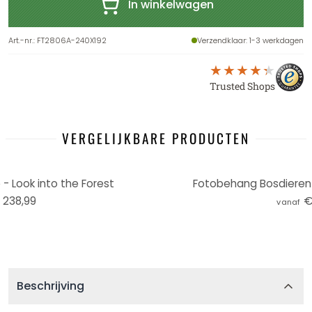
In winkelwagen
Art.-nr.
:
FT2806A-240X192
Verzendklaar
: 1-3 werkdagen
Trusted Shops
VERGELIJKBARE PRODUCTEN
 - Look into the Forest
Fotobehang Bosdieren in
 238,99
€
vanaf
Beschrijving