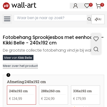
0
0
Artike
Artikelen in 
AI
Fotobehang Sprookjesbos met eenhoorns -
Kikki Belle - 240x192 cm
De grootste collectie fotobehang vind je bij wall-art
Meer van
Kikki Belle
Meer over het product
1
Afmeting
:
240x192 cm
240x192 cm
288x260 cm
336x192 cm
€ 134,99
€ 224,99
€ 179,99