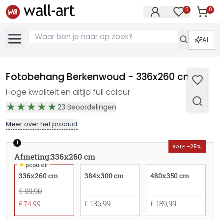
0
0
Artike
Artikelen in 
AI
Fotobehang Berkenwoud - 336x260 cm
Hoge kwaliteit en altijd full colour
23
Beoordelingen
Meer over het product
1
SALE -25%
Afmeting
:
336x260 cm
★
populair
336x260 cm
384x300 cm
480x350 cm
€ 99,90
€ 136,99
€ 189,99
€ 74,99