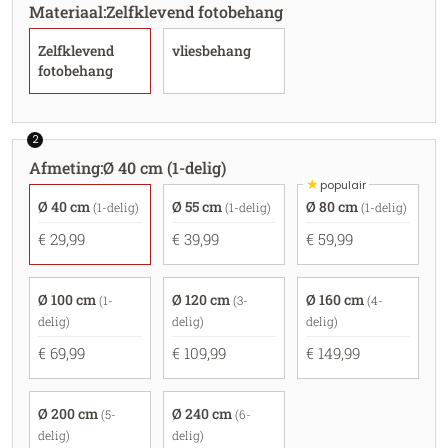
Materiaal
:
Zelfklevend fotobehang
Zelfklevend
vliesbehang
fotobehang
2
Afmeting
:
Ø 40 cm (1-delig)
★
populair
Ø 40 cm
Ø 55 cm
Ø 80 cm
(1-delig)
(1-delig)
(1-delig)
€ 29,99
€ 39,99
€ 59,99
Ø 100 cm
Ø 120 cm
Ø 160 cm
(1-
(3-
(4-
delig)
delig)
delig)
€ 69,99
€ 109,99
€ 149,99
Ø 200 cm
Ø 240 cm
(5-
(6-
delig)
delig)