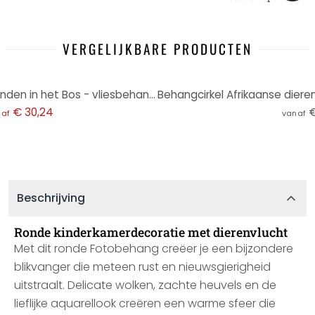
VERGELIJKBARE PRODUCTEN
Behangcirkel Kvilis - Dierenvrienden in het Bos - vliesbehang/zelfklevend vliesbehang
€ 30,24
€
naf
vanaf
Beschrijving
Ronde kinderkamerdecoratie met dierenvlucht
Met dit ronde Fotobehang creëer je een bijzondere
blikvanger die meteen rust en nieuwsgierigheid
uitstraalt. Delicate wolken, zachte heuvels en de
lieflijke aquarellook creëren een warme sfeer die