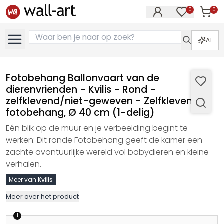
0
0
Artike
Artikelen in 
AI
Fotobehang Ballonvaart van de
dierenvrienden - Kvilis - Rond -
zelfklevend/niet-geweven - Zelfklevend
fotobehang, Ø 40 cm (1-delig)
Eén blik op de muur en je verbeelding begint te
werken: Dit ronde Fotobehang geeft de kamer een
zachte avontuurlijke wereld vol babydieren en kleine
verhalen.
Meer van
Kvilis
Meer over het product
1