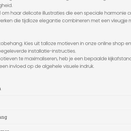
gheid.
d om haar delicate illustraties die een speciale harmonie 
erken die tijdloze elegantie combineren met een vleugje m
otobehang. Kies uit talloze motieven in onze online shop
geleverde installatie-instructies.
en te maximaliseren, heb je een bepaalde kijkafstand nodig
geen invloed op de algehele visuele indruk.
n
ang