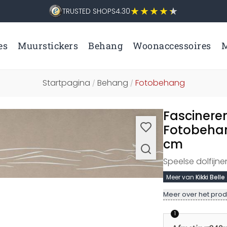
TRUSTED SHOPS
4.30
es
Muurstickers
Behang
Woonaccessoires
M
Startpagina
Behang
Fotobehang
/
/
Fascinere
Fotobehang
cm
Speelse dolfijn
Meer van
Kikki Belle
Meer over het prod
1