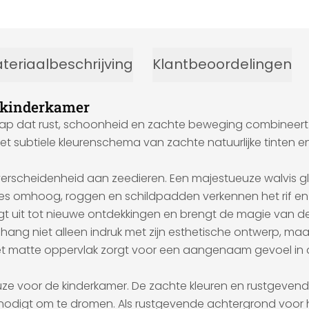
teriaalbeschrijving
Klantbeoordelingen
 kinderkamer
p dat rust, schoonheid en zachte beweging combineert. D
 Het subtiele kleurenschema van zachte natuurlijke tinten e
scheidenheid aan zeedieren. Een majestueuze walvis glijdt
jes omhoog, roggen en schildpadden verkennen het rif en
digt uit tot nieuwe ontdekkingen en brengt de magie van de
g niet alleen indruk met zijn esthetische ontwerp, maar oo
t matte oppervlak zorgt voor een aangenaam gevoel in de
keuze voor de kinderkamer. De zachte kleuren en rustge
uitnodigt om te dromen. Als rustgevende achtergrond voor 