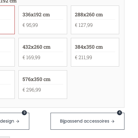
x192 cm
336x192 cm
288x260 cm
€ 95,99
€ 127,99
432x260 cm
384x350 cm
€ 169,99
€ 211,99
576x350 cm
€ 296,99
9
4
 design
Bijpassend accessoires