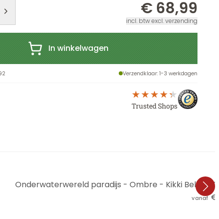
€ 68,99
incl. btw excl. verzending
In winkelwagen
92
Verzendklaar
: 1-3 werkdagen
Trusted Shops
Onderwaterwereld paradijs - Ombre - Kikki Belle - 
€ 
vanaf