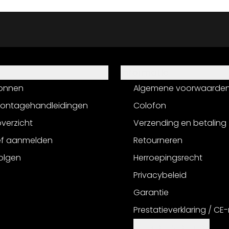
Informatie
onnen
Algemene voorwaarde
montagehandleidingen
Colofon
verzicht
Verzending en betaling
ef aanmelden
Retourneren
olgen
Herroepingsrecht
Privacybeleid
Garantie
Prestatieverklaring / CE
Cookie-instellingen