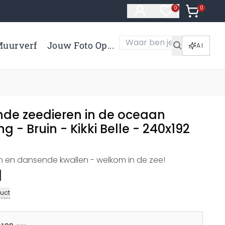
0
Artikelen 
0
Artikelen in verl
uurverf
Jouw Foto Op...
AI
nde zeedieren in de oceaan
 - Bruin - Kikki Belle - 240x192
en en dansende kwallen - welkom in de zee!
uct