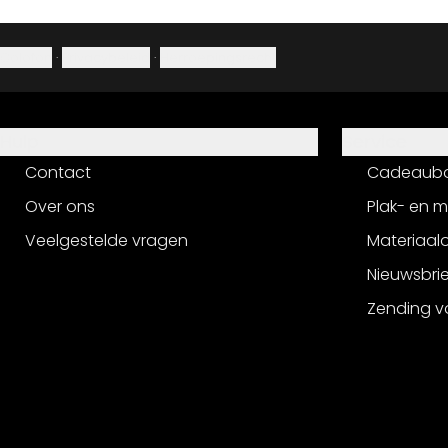
Colofon
·
Privacybeleid
·
Herroepingsrecht
Hulp
Service
Contact
Cadeaub
Over ons
Plak- en 
Veelgestelde vragen
Materiaalo
Nieuwsbri
Zending v