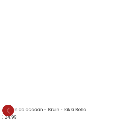
eren in de oceaan - Bruin - Kikki Belle
€ 24,99