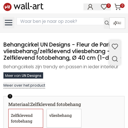
0
0
Artike
Artikelen in 
AI
Behangcirkel UN Designs - Fleur de Paris -
vliesbehang/zelfklevend vliesbehang -
Zelfklevend fotobehang, Ø 40 cm (1-delig)
Behangcirkels zijn trendy en passen in ieder interieur
Meer van
UN Designs
Meer over het product
1
Materiaal
:
Zelfklevend fotobehang
Zelfklevend
vliesbehang
fotobehang