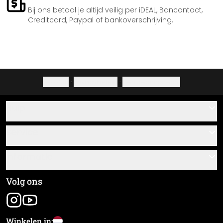
Bij ons betaal je altijd veilig per iDEAL, Bancontact,
Creditcard, Paypal of bankoverschrijving.
Colofon
·
Privacybeleid
·
Herroepingsrecht
Hulp
Contact
Service
Over ons
Cadeaubonnen
Informatie
Veelgestelde vragen
Plak- en montagehandleidingen
Algemene voorwaarden
Volg ons
Materiaaloverzicht
Colofon
Nieuwsbrief aanmelden
Verzending en betaling
Winkelen in:
Zending volgen