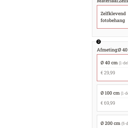
Materiaal
:
Zel
Zelfklevend
fotobehang
2
Afmeting
:
Ø 40
Ø 40 cm
(1-de
€ 29,99
Ø 100 cm
(1-d
€ 69,99
Ø 200 cm
(5-d