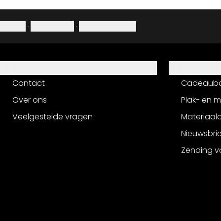
Colofon
·
Privacybeleid
·
Herroepingsrecht
Hulp
Service
Contact
Cadeaub
Over ons
Plak- en 
Veelgestelde vragen
Materiaalo
Nieuwsbri
Zending v