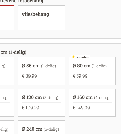
fklevend fotobehang
vliesbehang
 cm (1-delig)
★
populair
Ø 55 cm
Ø 80 cm
lig)
(1-delig)
(1-delig)
€ 39,99
€ 59,99
Ø 120 cm
Ø 160 cm
elig)
(3-delig)
(4-delig)
€ 109,99
€ 149,99
Ø 240 cm
elig)
(6-delig)