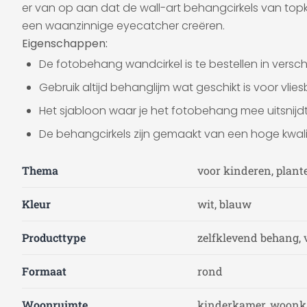
er van op aan dat de wall-art behangcirkels van topk
een waanzinnige eyecatcher creëren.
Eigenschappen:
De fotobehang wandcirkel is te bestellen in verschi
Gebruik altijd behanglijm wat geschikt is voor vli
Het sjabloon waar je het fotobehang mee uitsnijdt 
De behangcirkels zijn gemaakt van een hoge kwali
Thema
voor kinderen, plant
Kleur
wit, blauw
Producttype
zelfklevend behang, 
Formaat
rond
Woonruimte
kinderkamer, woon