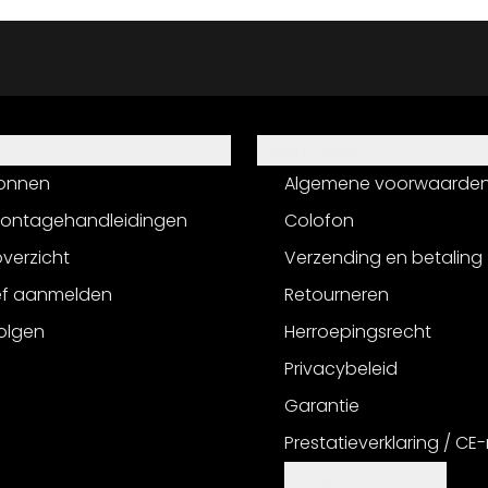
Informatie
onnen
Algemene voorwaarde
montagehandleidingen
Colofon
verzicht
Verzending en betaling
ef aanmelden
Retourneren
olgen
Herroepingsrecht
Privacybeleid
Garantie
Prestatieverklaring / CE
Cookie-instellingen