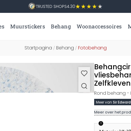
TRUSTED SHOPS
4.30
es
Muurstickers
Behang
Woonaccessoires
M
Startpagina
Behang
Fotobehang
/
/
Behangcir
vliesbeha
Zelfkleve
Rond behang - Be
Meer van
Sir Edward
Meer over het prod
1