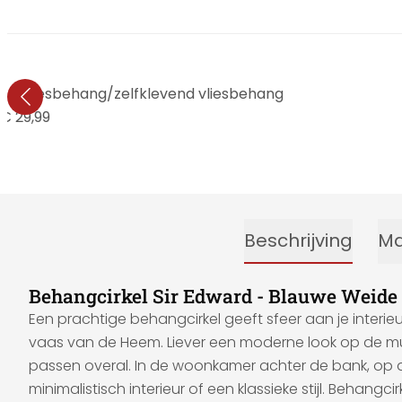
f - vliesbehang/zelfklevend vliesbehang
€ 29,99
Beschrijving
Ma
Behangcirkel Sir Edward - Blauwe Weide
Een prachtige behangcirkel geeft sfeer aan je interi
vaas van de Heem. Liever een moderne look op de muu
passen overal. In de woonkamer achter de bank, op de
minimalistisch interieur of een klassieke stijl. Behangc