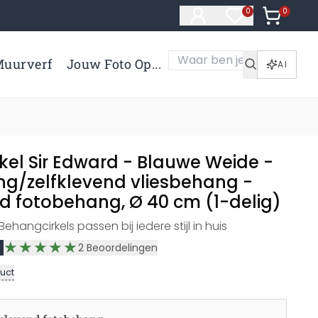
0
Artikelen 
0
Artikelen in verl
uurverf
Jouw Foto Op...
AI
kel Sir Edward - Blauwe Weide -
ng/zelfklevend vliesbehang -
nd fotobehang, Ø 40 cm (1-delig)
hangcirkels passen bij iedere stijl in huis
2
Beoordelingen
uct