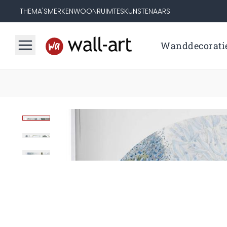
THEMA'S
MERKEN
WOONRUIMTES
KUNSTENAARS
Wanddecorati