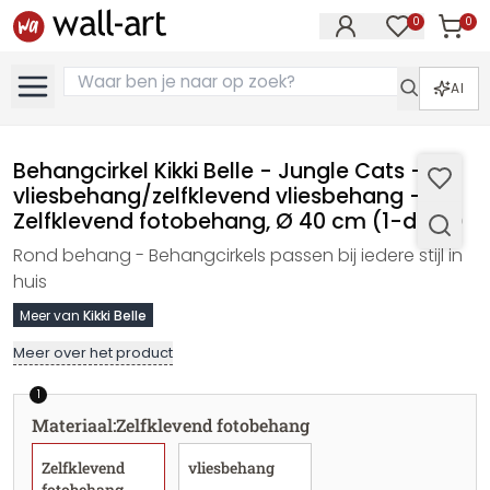
0
0
Artike
Artikelen in 
AI
Behangcirkel Kikki Belle - Jungle Cats -
vliesbehang/zelfklevend vliesbehang -
Zelfklevend fotobehang, Ø 40 cm (1-delig)
Rond behang - Behangcirkels passen bij iedere stijl in
huis
Meer van
Kikki Belle
Meer over het product
1
Materiaal
:
Zelfklevend fotobehang
Zelfklevend
vliesbehang
fotobehang