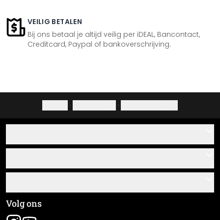
VEILIG BETALEN
Bij ons betaal je altijd veilig per iDEAL, Bancontact,
Creditcard, Paypal of bankoverschrijving.
Colofon
·
Privacybeleid
·
Herroepingsrecht
Hulp
Contact
Service
Over ons
Cadeaubonnen
Informatie
Veelgestelde vragen
Plak- en montagehandleidingen
Algemene voorwaarden
Volg ons
Materiaaloverzicht
Colofon