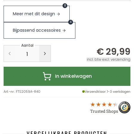
8
Meer met dit design
4
Bijpassend accessoires
Aantal
€ 29,99
incl. btw excl. verzending
In winkelwagen
Art.-nr.
:
FTS2059A-R40
Verzendklaar
: 1-3 werkdagen
Trusted Shops
VERGELIJKBARE PRODUCTEN