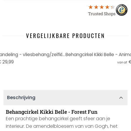
Trusted Shops
VERGELIJKBARE PRODUCTEN
Behangcirkel Kikki Belle - Boswandeling - vliesbehang/zelfklevend vliesbehang
 29,99
€
vanaf
Beschrijving
Behangcirkel Kikki Belle - Forest Fun
Een prachtige behangcirkel geeft sfeer aan je
interieur. De amendelbloesem van van Gogh, het