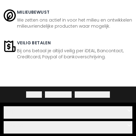
MILIEUBEWUST
We zetten ons actief in voor het milieu en ontwikkelen
milieuvriendelijke producten waar mogelijk.
VEILIG BETALEN
Bij ons betaal je altijd veilig per iDEAL, Bancontact,
Creditcard, Paypal of bankoverschrijving.
Colofon
·
Privacybeleid
·
Herroepingsrecht
Hulp
Contact
Service
Over ons