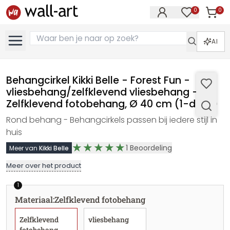
0
0
Artike
Artikelen in 
AI
Behangcirkel Kikki Belle - Forest Fun -
vliesbehang/zelfklevend vliesbehang -
Zelfklevend fotobehang, Ø 40 cm (1-delig)
Rond behang - Behangcirkels passen bij iedere stijl in
huis
1
Beoordeling
Meer van
Kikki Belle
Meer over het product
1
Materiaal
:
Zelfklevend fotobehang
Zelfklevend
vliesbehang
fotobehang