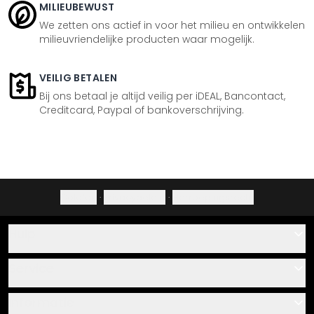
MILIEUBEWUST
We zetten ons actief in voor het milieu en ontwikkelen
milieuvriendelijke producten waar mogelijk.
VEILIG BETALEN
Bij ons betaal je altijd veilig per iDEAL, Bancontact,
Creditcard, Paypal of bankoverschrijving.
Colofon
·
Privacybeleid
·
Herroepingsrecht
Hulp
Contact
Service
Over ons
Cadeaubonnen
Informatie
Veelgestelde vragen