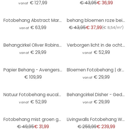
€ 127,99
€ 43,95
€ 36,99
vanaf
-14%
Fotobehang Abstract Marmer Blauw en Goud
behang bloemen roze beige - vliesbehang bloemen planten Livingwalls - mat en glad
€ 63,99
€ 43,95
€ 37,99
(
€ 8,54/m²
)
vanaf
Behangcirkel Oliver Robins - Boomhut Feestje - vliesbehang/zelfklevend vliesbehang
Verborgen licht in de ochtendnevel | Fotobehang met bomenmotief - Hobday
€ 29,99
€ 52,99
vanaf
vanaf
Papier Behang - Avengers Unite - 368 x 254 cm
Bloemen Fotobehang | droogbloemen - elegantie van vergankelijkheid - Boomkind - Rond - vliesbehang/z
€ 109,99
€ 29,99
vanaf
Natuur Fotobehang eucalyptusbos in de Yarra Ranges - Colombo
Behangcirkel Disher - Gedroogde Bloemen - vliesbehang/zelfklevend vliesbehang
€ 52,99
€ 29,99
vanaf
vanaf
-36%
-8%
Fotobehang mist groen grijs - natuurbehang bomen - uittrekbaar Vliesbehang
Livingwalls Fotobehang Walls by Patel funky birds 3
€ 49,95
€ 31,99
€ 259,99
€ 239,99