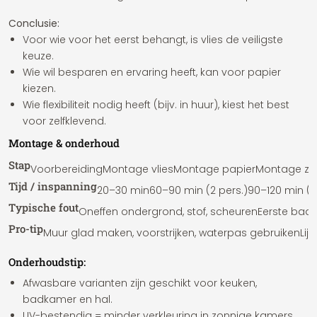
Conclusie:
Voor wie voor het eerst behangt, is vlies de veiligste
keuze.
Wie wil besparen en ervaring heeft, kan voor papier
kiezen.
Wie flexibiliteit nodig heeft (bijv. in huur), kiest het best
voor zelfklevend.
Montage & onderhoud
Stap
Voorbereiding
Montage vlies
Montage papier
Montage zel
Tijd / inspanning
20–30 min
60–90 min (2 pers.)
90–120 min (2
Typische fout
Oneffen ondergrond, stof, scheuren
Eerste baa
Pro-tip
Muur glad maken, voorstrijken, waterpas gebruiken
Lij
Onderhoudstip:
Afwasbare varianten zijn geschikt voor keuken,
badkamer en hal.
UV-bestendig = minder verkleuring in zonnige kamers.