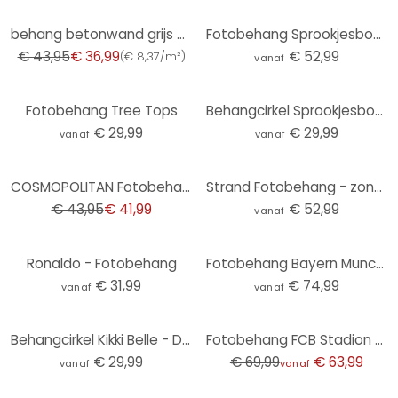
-16%
behang betonwand grijs groen - vliesbehang industrieel woonmuren - mat en glad
Fotobehang Sprookjesbos - Kiciak
€ 43,95
€ 36,99
€ 52,99
(
€ 8,37/m²
)
vanaf
Fotobehang Tree Tops
Behangcirkel Sprookjesbos met eenhoorns - Kikki Belle - vliesbehang/zelfklevend vliesbehang
€ 29,99
€ 29,99
vanaf
vanaf
-4%
COSMOPOLITAN Fotobehang bos bomen vogels - natuurmotief Vliesbehang beige grijs
Strand Fotobehang - zonsondergang over strand en zee - Sisi & Seb
€ 43,95
€ 41,99
€ 52,99
vanaf
Ronaldo - Fotobehang
Fotobehang Bayern Munchen Stadion
€ 31,99
€ 74,99
vanaf
vanaf
-9%
Behangcirkel Kikki Belle - De Berenkoning - vliesbehang/zelfklevend vliesbehang
Fotobehang FCB Stadion Mia san mia
€ 29,99
€ 69,99
€ 63,99
vanaf
vanaf