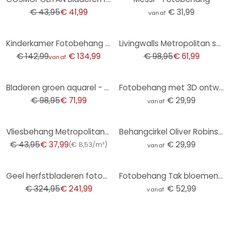
€ 43,95
€ 41,99
€ 31,99
vanaf
-6%
-37%
Kinderkamer Fotobehang zeedieren diep in de oceaan - Oliver Robins
Livingwalls Metropolitan stories THE WALL abstract behang
€ 142,99
€ 134,99
€ 98,95
€ 61,99
vanaf
-27%
Bladeren groen aquarel - vliesbehang met plantenmotief voor slaapkamer
Fotobehang met 3D ontwerp - Abstracte ringen beige - Grande - Rond - vliesbehang/zelfklevend vliesbe
€ 98,95
€ 71,99
€ 29,99
vanaf
-14%
Vliesbehang Metropolitan Stories by A.S. Creation
Behangcirkel Oliver Robins - Ark van Noach - vliesbehang/zelfklevend vliesbehang
€ 43,95
€ 37,99
€ 29,99
(
€ 8,53/m²
)
vanaf
-26%
Geel herfstbladeren fotobehang op crème - vliesbehang in aquarelstijl
Fotobehang Tak bloemen op vintage goud - Paksoylu
€ 324,95
€ 241,99
€ 52,99
vanaf