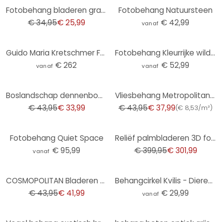
-26%
Fotobehang bladeren grafisch Vliesbehang modern mat in beige 2,70 x 1,59 m
Fotobehang Natuursteen
€ 34,95
€ 25,99
€ 42,99
vanaf
Guido Maria Kretschmer Fotobehang Art Edition Beige Flowers
Fotobehang Kleurrijke wilde bloemen - UN Designs
€ 262
€ 52,99
vanaf
vanaf
-23%
-14%
Boslandschap dennenbomen grijs groen - Vliesbehang, uittrekbaar
Vliesbehang Metropolitan Stories by A.S. Creation
€ 43,95
€ 33,99
€ 43,95
€ 37,99
(
€ 8,53/m²
)
-24%
Fotobehang Quiet Space
Reliëf palmbladeren 3D fotobehang in grijs - vliesbehang
€ 95,99
€ 399,95
€ 301,99
vanaf
-4%
COSMOPOLITAN Bladeren blauw geel - Vliesbehang met kleurverloop modern
Behangcirkel Kvilis - Dieren in het Bos - vliesbehang/zelfklevend vliesbehang
€ 43,95
€ 41,99
€ 29,99
vanaf
-16%
-25%