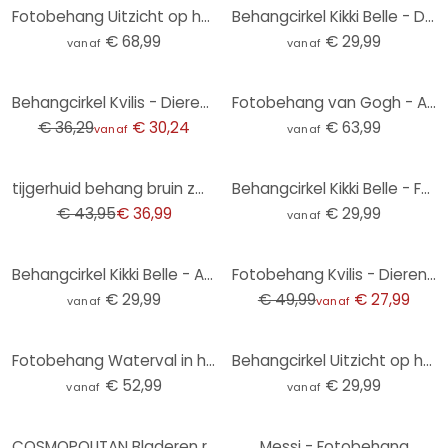
Fotobehang Uitzicht op het meer - Keller
Behangcirkel Kikki Belle - Dino Avontuur - vliesbehang/zelfklevend vliesbehang
€ 68,99
€ 29,99
vanaf
vanaf
-17%
Behangcirkel Kvilis - Dierenvrienden in het Bos - vliesbehang/zelfklevend vliesbehang
Fotobehang van Gogh - Amandelbloesem Oker
€ 36,29
€ 30,24
€ 63,99
vanaf
vanaf
-16%
tijgerhuid behang bruin zwart - dierenprint behang - exotisch vliesbehang
Behangcirkel Kikki Belle - Forest Fun - vliesbehang/zelfklevend vliesbehang
€ 43,95
€ 36,99
€ 29,99
vanaf
-44%
Behangcirkel Kikki Belle - Animals around the World - vliesbehang/zelfklevend vliesbehang
Fotobehang Kvilis - Dierenvrienden in het Bos
€ 29,99
€ 49,99
€ 27,99
vanaf
vanaf
Fotobehang Waterval in het Bos
Behangcirkel Uitzicht op het meer - Keller - vliesbehang/zelfklevend vliesbehang
€ 52,99
€ 29,99
vanaf
vanaf
-4%
COSMOPOLITAN Bladeren ranken blauw wit - design Vliesbehang natuur
Messi - Fotobehang