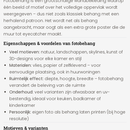
Fotobehang is een grootschalige wandbekleding waarop
één beeld of motief over het volledige oppervlak wordt
weergegeven – dus niet zoals klassiek behang met een
herhalend patroon. Het wordt net als behang
aangebracht, maar oogt als een extra grote poster die de
muur tot eyecatcher maakt.
Eigenschappen & voordelen van fotobehang
Veel motieven:
natuur, landschappen, skylines, kunst of
3D-designs voor elke kamer en stijl
Materialen:
vlies, papier of zelfklevend – voor
eenvoudige plaatsing, ook in huurwoningen
Ruimtelijk effect:
diepte, hoogte, breedte – fotobehang
verandert de beleving van de ruimte
Onderhoud:
veel varianten zijn afwasbaar en uv-
bestendig, ideaal voor keuken, badkamer of
kinderkamer
Persoonlijk:
eigen foto als behang laten printen (bij hoge
resolutie)
Motieven & varianten