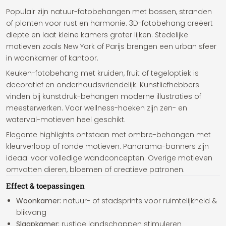
Populair zijn
natuur-fotobehangen
met bossen, stranden
of planten voor rust en harmonie.
3D-fotobehang
creëert
diepte en laat kleine kamers groter lijken.
Stedelijke
motieven
zoals New York of Parijs brengen een urban sfeer
in woonkamer of kantoor.
Keuken-fotobehang
met kruiden, fruit of tegeloptiek is
decoratief en onderhoudsvriendelijk. Kunstliefhebbers
vinden bij
kunstdruk-behangen
moderne illustraties of
meesterwerken. Voor wellness-hoeken zijn
zen- en
waterval-motieven
heel geschikt.
Elegante highlights ontstaan met
ombre-behangen
met
kleurverloop of
ronde motieven
.
Panorama-banners
zijn
ideaal voor volledige wandconcepten.
Overige motieven
omvatten dieren, bloemen of creatieve patronen.
Effect & toepassingen
Woonkamer:
natuur- of stadsprints voor ruimtelijkheid &
blikvang
Slaapkamer:
rustige landschappen stimuleren