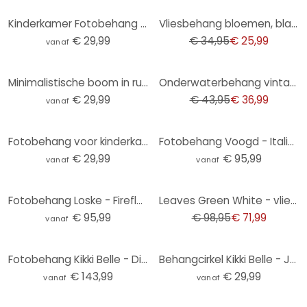
-26%
Kinderkamer Fotobehang Kleine teddybeer met ballon - Magnusson - Rond - vliesbehang/zelfklevend vlie
Vliesbehang bloemen, bladeren natuur mat in beige 2,70 x 1,59 m
€ 29,99
€ 34,95
€ 25,99
vanaf
-16%
Minimalistische boom in rustig landschap | natuur Fotobehang - Meel - rond - vliesbehang/zelfklevend
Onderwaterbehang vintage kleurrijk - vliesbehang met vissen voor woonkamer & badkamer
€ 29,99
€ 43,95
€ 36,99
vanaf
Fotobehang voor kinderkamer - Onderwateravontuur met zeedieren - Oliver Robins - Rond - vliesbehang/
Fotobehang Voogd - Italiaans Landschap met Parasoldennen
€ 29,99
€ 95,99
vanaf
vanaf
-27%
Fotobehang Loske - Firefly Fun
Leaves Green White - vliesbehang met aquarel motief voor woonkamer & slaapkamer
€ 95,99
€ 98,95
€ 71,99
vanaf
Fotobehang Kikki Belle - Dino Avontuur
Behangcirkel Kikki Belle - Jungle Cats - vliesbehang/zelfklevend vliesbehang
€ 143,99
€ 29,99
vanaf
vanaf