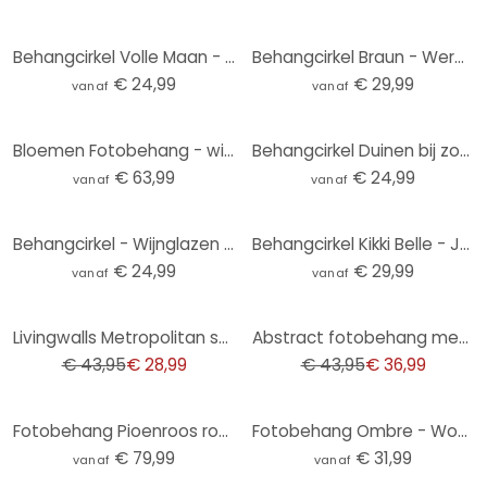
Behangcirkel Volle Maan - vliesbehang/zelfklevend vliesbehang
Behangcirkel Braun - Wereldkaart - vliesbehang/zelfklevend vliesbehang
€ 24,99
€ 29,99
vanaf
vanaf
Bloemen Fotobehang - wilde bloemen in krijtlook grijs - Bloomery Decor
Behangcirkel Duinen bij zonsondergang - vliesbehang/zelfklevend vliesbehang
€ 63,99
€ 24,99
vanaf
vanaf
Behangcirkel - Wijnglazen - vliesbehang/zelfklevend vliesbehang
Behangcirkel Kikki Belle - Jungle Jive - vliesbehang/zelfklevend vliesbehang
€ 24,99
€ 29,99
vanaf
vanaf
-34%
-16%
Livingwalls Metropolitan stories THE WALL vogel behang
Abstract fotobehang met geometrisch patroon - vliesbehang retro kleuren - modern behang
€ 43,95
€ 28,99
€ 43,95
€ 36,99
Fotobehang Pioenroos roze - Haase
Fotobehang Ombre - Woestijnochtend
€ 79,99
€ 31,99
vanaf
vanaf