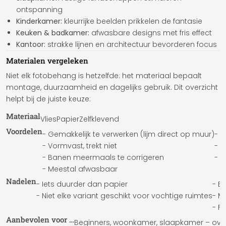
ontspanning
Kinderkamer:
kleurrijke beelden prikkelen de fantasie
Keuken & badkamer:
afwasbare designs met fris effect
Kantoor:
strakke lijnen en architectuur bevorderen focus
Materialen vergeleken
Niet elk fotobehang is hetzelfde: het materiaal bepaalt
montage, duurzaamheid en dagelijks gebruik. Dit overzicht
helpt bij de juiste keuze:
Materiaal
Vlies
Papier
Zelfklevend
Voordelen
- Gemakkelijk te verwerken (lijm direct op muur)
- V
- Vormvast, trekt niet
- 
- Banen meermaals te corrigeren
- K
- Meestal afwasbaar
Nadelen
- Iets duurder dan papier
- Er
- Niet elke variant geschikt voor vochtige ruimtes
- M
- F
Aanbevolen voor …
Beginners, woonkamer, slaapkamer – ove