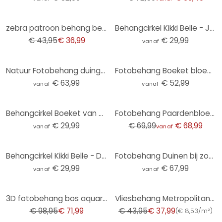
-16%
zebra patroon behang beige zwart - vliesbehang dierenprint - exotisch behang
Behangcirkel Kikki Belle - Jungle Jive - vliesbehang/zelfklevend vliesbehang
€ 43,95
€ 36,99
€ 29,99
vanaf
Natuur Fotobehang duingras in de avondzon - Treechild
Fotobehang Boeket bloemen met pioenen - UN Designs
€ 63,99
€ 52,99
vanaf
vanaf
-1%
Behangcirkel Boeket van gedroogde bloemen - Treechild - vliesbehang/zelfklevend vliesbehang
Fotobehang Paardenbloem droom in de lente - Paksoylu
€ 29,99
€ 69,99
€ 68,99
vanaf
vanaf
Behangcirkel Kikki Belle - Dino World - vliesbehang/zelfklevend vliesbehang
Fotobehang Duinen bij zonsondergang
€ 29,99
€ 67,99
vanaf
vanaf
-27%
-14%
3D fotobehang bos aquarel donkergroen - vliesbehang met bergmotief voor woonkamer
Vliesbehang Metropolitan Stories by A.S. Creation
€ 98,95
€ 71,99
€ 43,95
€ 37,99
(
€ 8,53/m²
)