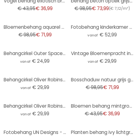
Vogel behang exotisch bruin kleurrijk - vliesbehang met pauwen voor woonkamer & slaapkamer
behang beton optiek grijs beige - vliesbehang beton & steen Livingwalls - mat en glad
€ 43,95
€ 36,99
€ 98,95
€ 73,99
(
€ 7,12/m²
)
-27%
Bloemenbehang aquarel beige - vliesbehang met delicate bloesems - vintage design
Fotobehang kinderkamer zonnestelsel met planeten en aarde - Ms Tiff
€ 98,95
€ 71,99
€ 52,99
vanaf
Behangcirkel Outer Space - vliesbehang/zelfklevend vliesbehang
Vintage Bloemenpracht in de Weide | Bloemenbehang - Lola Peacock - Rond - vliesbehang/zelfklevend vl
€ 24,99
€ 29,99
vanaf
vanaf
-27%
Behangcirkel Oliver Robins - Animals and Palm Trees - vliesbehang/zelfklevend vliesbehang
Bosschaduw natuur grijs groen - vliesbehang met schaduweffect - natuurbehang
€ 29,99
€ 98,95
€ 71,99
vanaf
-16%
Behangcirkel Oliver Robins - Kleurrijke boerderij met dieren - vliesbehang/zelfklevend vliesbehang
Bloemen behang mintgroen bont - vliesbehang met bloemmotief voor slaapkamer & woonkamer
€ 29,99
€ 43,95
€ 36,99
vanaf
-16%
Fotobehang UN Designs - Fleur de Paris
Planten behang ivy lichtgroen - vliesbehang met bladmotief voor woonkamer & slaapkamer