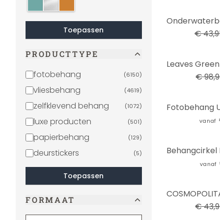
Mint
zilver
brons
-16%
Toepassen
€ 43,9
PRODUCTTYPE
-27%
fotobehang
(
6150
)
€ 98,
vliesbehang
(
4619
)
zelfklevend behang
(
1072
)
luxe producten
vanaf
(
501
)
papierbehang
(
129
)
deurstickers
(
5
)
vanaf
Toepassen
-4%
FORMAAT
€ 43,