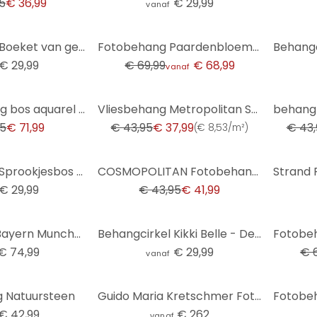
5
€ 36,99
€ 29,99
vanaf
-1%
Behangcirkel Boeket van gedroogde bloemen - Treechild - vliesbehang/zelfklevend vliesbehang
Fotobehang Paardenbloem droom in de lente - Paksoylu
€ 29,99
€ 69,99
€ 68,99
vanaf
-14%
-16%
3D fotobehang bos aquarel donkergroen - vliesbehang met bergmotief voor woonkamer
Vliesbehang Metropolitan Stories by A.S. Creation
95
€ 71,99
€ 43,95
€ 37,99
€ 43,
(
€ 8,53/m²
)
-4%
Behangcirkel Sprookjesbos met eenhoorns - Kikki Belle - vliesbehang/zelfklevend vliesbehang
COSMOPOLITAN Fotobehang bos bomen vogels - natuurmotief Vliesbehang beige grijs
€ 29,99
€ 43,95
€ 41,99
-9%
Fotobehang Bayern Munchen Stadion
Behangcirkel Kikki Belle - De Berenkoning - vliesbehang/zelfklevend vliesbehang
€ 74,99
€ 29,99
€ 
vanaf
 Natuursteen
Guido Maria Kretschmer Fotobehang Art Edition Beige Flowers
€ 42,99
€ 262
vanaf