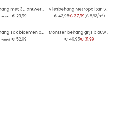
-14%
Fotobehang met 3D ontwerp - Abstracte ringen beige - Grande - Rond - vliesbehang/zelfklevend vliesbe
Vliesbehang Metropolitan Stories by A.S. Creation
€ 29,99
€ 43,95
€ 37,99
(
€ 8,53/m²
)
vanaf
-36%
Fotobehang Tak bloemen op vintage goud - Paksoylu
Monster behang grijs blauw groen - kinderkamer behang - uitbreidbaar
€ 52,99
€ 49,95
€ 31,99
vanaf