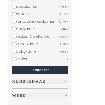
slaapkamer
(
4986
)
entree
(
2679
)
kantoor & werkkamer
(
2484
)
badkamer
(
2414
)
keuken & eetkamer
(
2400
)
kinderkamer
(
1192
)
babykamer
(
386
)
keuken
(
1
)
Toepassen
KUNSTENAAR
MERK