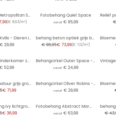
-24%
Vliesbehang Metropolitan Stories by A.S. Creation
Fotobehang Quiet Space
7,99
€ 95,99
€
(
€ 8,53/m²
)
vanaf
-25%
-27%
Behangcirkel Kvilis - Dieren in het Bos - vliesbehang/zelfklevend vliesbehang
behang beton optiek grijs beige - vliesbehang beton & steen Livingwalls - mat en glad
€ 29,99
€ 98,95
€ 73,99
(
€ 7,12/m²
)
Fotobehang kinderkamer zonnestelsel met planeten en aarde - Ms Tiff
Behangcirkel Outer Space - vliesbehang/zelfklevend vliesbehang
€ 52,99
€ 24,99
vanaf
-16%
Bosschaduw natuur grijs groen - vliesbehang met schaduweffect - natuurbehang
Behangcirkel Oliver Robins - Kleurrijke boerderij met dieren - vliesbehang/zelfklevend vliesbehang
95
€ 71,99
€ 29,99
vanaf
-14%
Planten behang ivy lichtgroen - vliesbehang met bladmotief voor woonkamer & slaapkamer
Fotobehang Abstract Marmer Blauw en Goud
5
€ 36,99
€ 63,99
€ 43,
vanaf