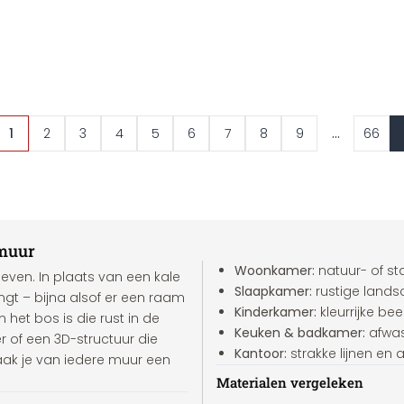
...
1
2
3
4
5
6
7
8
9
66
 muur
Woonkamer:
natuur- of sta
even. In plaats van een kale
Slaapkamer:
rustige land
ngt – bijna alsof er een raam
Kinderkamer:
kleurrijke be
het bos is die rust in de
Keuken & badkamer:
afwas
 of een 3D-structuur die
Kantoor:
strakke lijnen en
ak je van iedere muur een
Materialen vergeleken