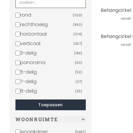
rond
(
1123
)
vanaf
rechthoekig
(
892
)
horizontaal
(
374
)
verticaal
(
357
)
vanaf
3-delig
(
189
)
panorama
(
63
)
5-delig
(
52
)
7-delig
(
37
)
8-delig
(
25
)
vierkant
(
17
)
Toepassen
4-delig
(
6
)
WOONRUIMTE
6-delig
(
4
)
2-delig
(
1
)
woonkamer
(
5497
)