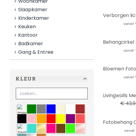
Woonkamer
Slaapkamer
Kinderkamer
vanaf
Keuken
Kantoor
Badkamer
vanaf
Gang & Entree
vanaf
KLEUR
-34%
€ 43,9
meerkleurig
groen
grijs
blauw
Beige
wit
bruin
zwart
lichtroze
oranje
rood
geel
paars
crème
zwart-wit
turquoise
goud
roze
Sepia
neon
koper
vanaf