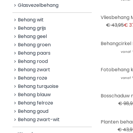
Glasvezelbehang
-14%
Behang wit
€ 43,95
€ 3
Behang grijs
Behang geel
Behang groen
vanaf
Behang paars
Behang rood
Behang zwart
Behang roze
vanaf
Behang turquoise
-27%
Behang blauw
Behang felroze
€ 98,
Behang goud
Behang zwart-wit
-16%
€ 43,9