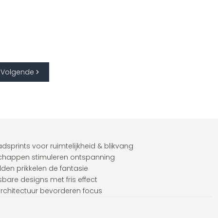
Volgende
dsprints voor ruimtelijkheid & blikvang
schappen stimuleren ontspanning
elden prikkelen de fantasie
bare designs met fris effect
 architectuur bevorderen focus