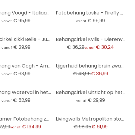
Fotobehang Voogd - Italiaans Landschap met Parasoldennen
Fotobehang Loske - Firefly Fun
€ 95,99
€ 95,99
vanaf
vanaf
-17%
Behangcirkel Kikki Belle - Jungle Cats - vliesbehang/zelfklevend vliesbehang
Behangcirkel Kvilis - Dierenvrienden in het Bos - vliesbehang/zelfklevend vliesbehang
€ 29,99
€ 36,29
€ 30,24
vanaf
vanaf
-16%
Fotobehang van Gogh - Amandelbloesem Oker
tijgerhuid behang bruin zwart - dierenprint behang - exotisch vliesbehang
€ 63,99
€ 43,95
€ 36,99
vanaf
Fotobehang Waterval in het Bos
Behangcirkel Uitzicht op het meer - Keller - vliesbehang/zelfklevend vliesbehang
€ 52,99
€ 29,99
vanaf
vanaf
-37%
Kinderkamer Fotobehang zeedieren diep in de oceaan - Oliver Robins
Livingwalls Metropolitan stories THE WALL abstract behang
42,99
€ 134,99
€ 98,95
€ 61,99
vanaf