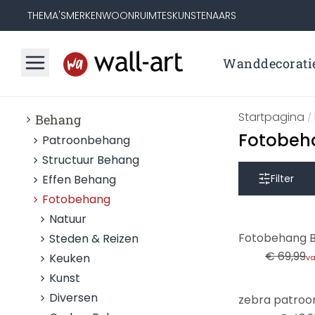
THEMA'S
MERKEN
WOONRUIMTES
KUNSTENAARS
Wanddecorati
Startpagina
Behang
/
Fotobeh
Patroonbehang
Structuur Behang
Effen Behang
Filter
Fotobehang
Natuur
-29%
Steden & Reizen
€ 69,99
Keuken
v
Kunst
-16%
Diversen