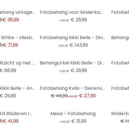
Onderwaterbehang vintage kleurrijk - vliesbehang met vissen voor woonkamer & badkamer
Fotobehang voor kinderkamer - Onderwateravontuur met zeedieren - Oliver Robins - Rond - vliesbehang/
5
€ 36,99
€ 29,99
vanaf
Leaves Green White - vliesbehang met aquarel motief voor woonkamer & slaapkamer
Fotobehang Kikki Belle - Dino Avontuur
95
€ 71,99
€ 143,99
vanaf
Fotobehang Uitzicht op het meer - Keller
Behangcirkel Kikki Belle - Dino Avontuur - vliesbehang/zelfklevend vliesbehang
€ 68,99
€ 29,99
vanaf
-44%
Behangcirkel Kikki Belle - Animals around the World - vliesbehang/zelfklevend vliesbehang
Fotobehang Kvilis - Dierenvrienden in het Bos
€ 29,99
€ 49,99
€ 27,99
vanaf
-6%
COSMOPOLITAN Bladeren ranken blauw wit - design Vliesbehang natuur
Messi - Fotobehang
95
€ 41,99
€ 31,99
€ 1
vanaf