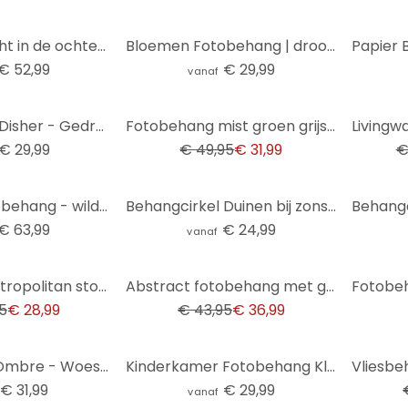
Verborgen licht in de ochtendnevel | Fotobehang met bomenmotief - Hobday
Bloemen Fotobehang | droogbloemen - elegantie van vergankelijkheid - Boomkind - Rond - vliesbehang/z
€ 52,99
€ 29,99
vanaf
-36%
-8%
Behangcirkel Disher - Gedroogde Bloemen - vliesbehang/zelfklevend vliesbehang
Fotobehang mist groen grijs - natuurbehang bomen - uittrekbaar Vliesbehang
€ 29,99
€ 49,95
€ 31,99
€
Bloemen Fotobehang - wilde bloemen in krijtlook grijs - Bloomery Decor
Behangcirkel Duinen bij zonsondergang - vliesbehang/zelfklevend vliesbehang
€ 63,99
€ 24,99
vanaf
-16%
Livingwalls Metropolitan stories THE WALL vogel behang
Abstract fotobehang met geometrisch patroon - vliesbehang retro kleuren - modern behang
5
€ 28,99
€ 43,95
€ 36,99
-26%
Fotobehang Ombre - Woestijnochtend
Kinderkamer Fotobehang Kleine teddybeer met ballon - Magnusson - Rond - vliesbehang/zelfklevend vlie
€ 31,99
€ 29,99
vanaf