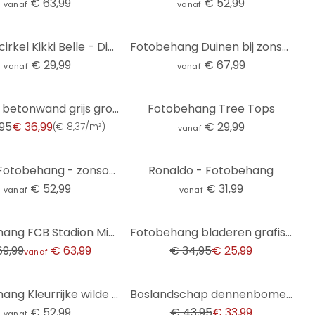
€ 63,99
€ 52,99
vanaf
vanaf
Behangcirkel Kikki Belle - Dino World - vliesbehang/zelfklevend vliesbehang
Fotobehang Duinen bij zonsondergang
€ 29,99
€ 67,99
vanaf
vanaf
behang betonwand grijs groen - vliesbehang industrieel woonmuren - mat en glad
Fotobehang Tree Tops
95
€ 36,99
€ 29,99
(
€ 8,37/m²
)
vanaf
Strand Fotobehang - zonsondergang over strand en zee - Sisi & Seb
Ronaldo - Fotobehang
€ 52,99
€ 31,99
vanaf
vanaf
-26%
Fotobehang FCB Stadion Mia san mia
Fotobehang bladeren grafisch Vliesbehang modern mat in beige 2,70 x 1,59 m
69,99
€ 63,99
€ 34,95
€ 25,99
vanaf
-23%
Fotobehang Kleurrijke wilde bloemen - UN Designs
Boslandschap dennenbomen grijs groen - Vliesbehang, uittrekbaar
€ 52,99
€ 43,95
€ 33,99
vanaf