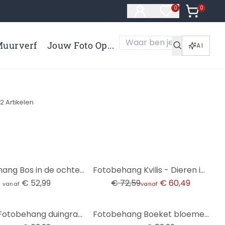
0
Artikelen 
0
Artikelen in verl
uurverf
Jouw Foto Op...
AI
42
Artikelen
-17%
Fotobehang Bos in de ochtendmist - Maier
Fotobehang Kvilis - Dieren in het Bos
€ 52,99
€ 72,59
€ 60,49
vanaf
vanaf
Natuur Fotobehang duingras in de avondzon - Treechild
Fotobehang Boeket bloemen met pioenen - UN Designs