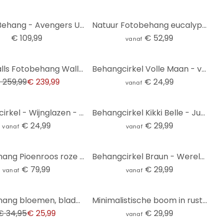
Papier Behang - Avengers Unite - 368 x 254 cm
Natuur Fotobehang eucalyptusbos in de Yarra Ranges - Colombo
€ 109,99
€ 52,99
vanaf
Livingwalls Fotobehang Walls by Patel funky birds 3
Behangcirkel Volle Maan - vliesbehang/zelfklevend vliesbehang
 259,99
€ 239,99
€ 24,99
vanaf
Behangcirkel - Wijnglazen - vliesbehang/zelfklevend vliesbehang
Behangcirkel Kikki Belle - Jungle Jive - vliesbehang/zelfklevend vliesbehang
€ 24,99
€ 29,99
vanaf
vanaf
Fotobehang Pioenroos roze - Haase
Behangcirkel Braun - Wereldkaart - vliesbehang/zelfklevend vliesbehang
€ 79,99
€ 29,99
vanaf
vanaf
Vliesbehang bloemen, bladeren natuur mat in beige 2,70 x 1,59 m
Minimalistische boom in rustig landschap | natuur Fotobehang - Meel - rond - vliesbehang/zelfklevend
€ 34,95
€ 25,99
€ 29,99
vanaf