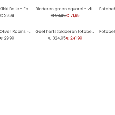
-27%
Behangcirkel Kikki Belle - Forest Fun - vliesbehang/zelfklevend vliesbehang
Bladeren groen aquarel - vliesbehang met plantenmotief voor slaapkamer
€ 29,99
€ 98,95
€ 71,99
-26%
Behangcirkel Oliver Robins - Ark van Noach - vliesbehang/zelfklevend vliesbehang
Geel herfstbladeren fotobehang op crème - vliesbehang in aquarelstijl
€ 29,99
€ 324,95
€ 241,99