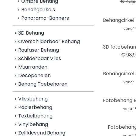
Ombre Behang
€ 43,9
Behangcirkels
Panorama-Banners
vanaf
3D Behang
Overschilderbaar Behang
-27%
Raufaser Behang
€ 98,
Schilderbaar Vlies
Muurranden
Decopanelen
vanaf
Behang Toebehoren
Vliesbehang
Papierbehang
vanaf
Textielbehang
Vinylbehang
Fotobehang
Zelfklevend Behang
vanaf