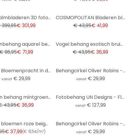
-4%
Reliëf palmbladeren 3D fotobehang in grijs - vliesbehang
COSMOPOLITAN Bladeren blauw geel - Vliesbehang met kleurverloop modern
 399,95
€ 301,99
€ 43,95
€ 41,99
-16%
Bloemenbehang aquarel beige - vliesbehang met delicate bloesems - vintage design
Vogel behang exotisch bruin kleurrijk - vliesbehang met pauwen voor woonkamer & slaapkamer
€ 98,95
€ 71,99
€ 43,95
€ 36,99
Vintage Bloemenpracht in de Weide | Bloemenbehang - Lola Peacock - Rond - vliesbehang/zelfklevend vl
Behangcirkel Oliver Robins - Animals and Palm Trees - vliesbehang/zelfklevend vliesbehang
€ 29,99
€ 29,99
vanaf
vanaf
Bloemen behang mintgroen bont - vliesbehang met bloemmotief voor slaapkamer & woonkamer
Fotobehang UN Designs - Fleur de Paris
€ 43,95
€ 36,99
€ 127,99
vanaf
behang bloemen roze beige - vliesbehang bloemen planten Livingwalls - mat en glad
Behangcirkel Oliver Robins - Boomhut Feestje - vliesbehang/zelfklevend vliesbehang
95
€ 37,99
€ 29,99
(
€ 8,54/m²
)
vanaf