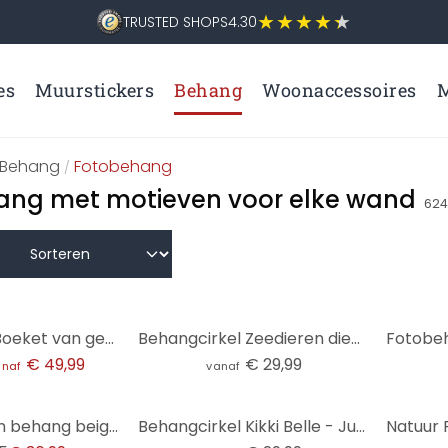
TRUSTED SHOPS
4.30
es
Muurstickers
Behang
Woonaccessoires
M
Behang
Fotobehang
/
ang met motieven voor elke wand
62
Fotobehang Boeket van gedroogde bloemen - Treechild
Behangcirkel Zeedieren diep in de oceaan - Oliver Robins - vliesbehang/zelfklevend vliesbehang
€ 49,99
€ 29,99
anaf
vanaf
zebra patroon behang beige zwart - vliesbehang dierenprint - exotisch behang
Behangcirkel Kikki Belle - Jungle Jive - vliesbehang/zelfklevend vliesbehang