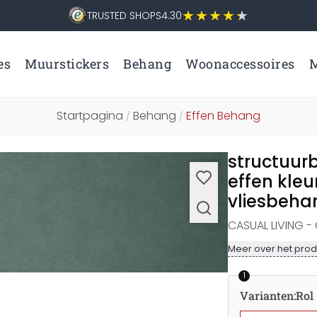
TRUSTED SHOPS
4.30
es
Muurstickers
Behang
Woonaccessoires
M
Startpagina
Behang
Effen Behang
/
/
structuur
effen kleu
vliesbeha
CASUAL LIVING 
Meer over het prod
1
Varianten
:
Rol