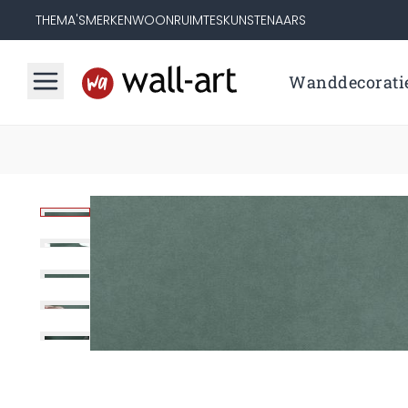
THEMA'S
MERKEN
WOONRUIMTES
KUNSTENAARS
Wanddecorati