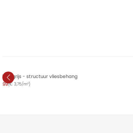
crèmegrijs - structuur vliesbehang
9,99
(
€ 3,75/m²
)