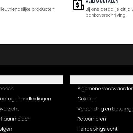
VEILIG BETALEN
ilieuvriendelijke producten
Bij ons betaal je altijd
bankoverschrijving.
Informatie
onnen
Algemene voorwaarde
montagehandleidingen
Colofon
verzicht
Verzending en betaling
ef aanmelden
Retourneren
olgen
Herroepingsrecht