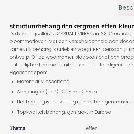
Besch
structuurbehang donkergroen effen kleur
De behangcollectie CASUAL LIVING van A.S. Création 
bloemmotieven. Met een verscheidenheid aan decors en
kamer. Elk behang is uniek en voegt een persoonlijk tin
ontwerp. Of de woonkamer, slaapkamer of een andere 
natuurlijkheid en moderniteit om een uitnodigende en st
Eigenschappen:
Materiaal: vliesbehang
Afmetingen (L x B): 10,05 m x 0,53 m
Het behang is eenvoudig aan te brengen, omdat 
Topkwaliteit behang, gemaakt in Europa
Thema
effen