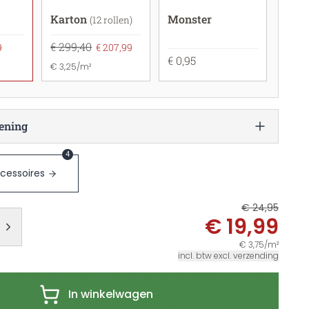
Karton
Monster
(12 rollen)
€ 299,40
9
€ 207,99
€ 0,95
€ 3,25/m²
ening
4
cessoires
€ 24,95
€ 19,99
€ 3,75/m²
incl. btw excl. verzending
In winkelwagen