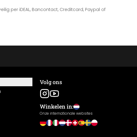
 veilig per iDEAL, Bancontact, Creditcard, Paypal of
Volg ons
n
Winkelen in:
Onze internationale websites