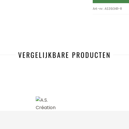
Art.-nr.
:
AS393411-R
VERGELIJKBARE PRODUCTEN
-20%