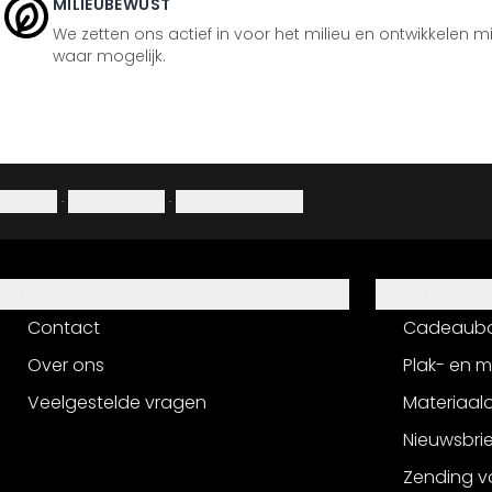
MILIEUBEWUST
We zetten ons actief in voor het milieu en ontwikkelen m
waar mogelijk.
Colofon
·
Privacybeleid
·
Herroepingsrecht
Hulp
Service
Contact
Cadeaub
Over ons
Plak- en 
Veelgestelde vragen
Materiaalo
Nieuwsbri
Zending v