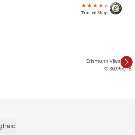
Trusted Shops
Erismann Vliesbehan
€ 30,95
€ 18,
igheid