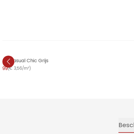
ng Casual Chic Grijs
8,99
(
€ 3,56/m²
)
Besch