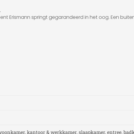
n
nt Erismann springt gegarandeerd in het oog. Een buite
woonkamer, kantoor & werkkamer, slaapkamer, entree, ba