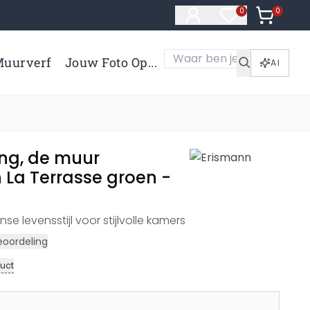
0
Artikelen 
0
Artikelen in verl
uurverf
Jouw Foto Op...
AI
ng, de muur
La Terrasse groen -
nse levensstijl voor stijlvolle kamers
eoordeling
uct