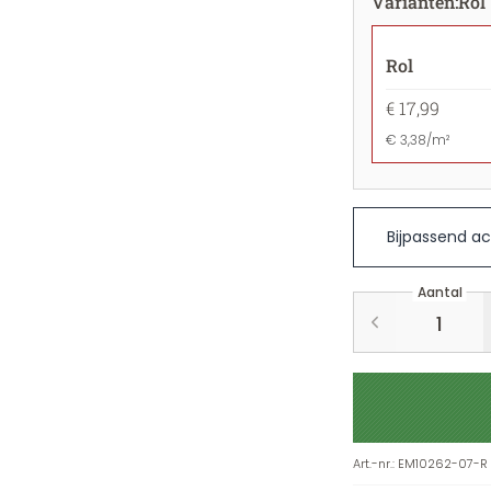
Varianten
:
Rol
Rol
€ 17,99
€ 3,38/m²
Bijpassend ac
Aantal
Art.-nr.
:
EM10262-07-R