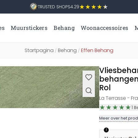
TRUSTED SHOPS
4.29
es
Muurstickers
Behang
Woonaccessoires
M
Startpagina
Behang
Effen Behang
/
/
Vliesbeha
behangen 
Rol
La Terrasse - Fra
1
B
Meer over het prod
1