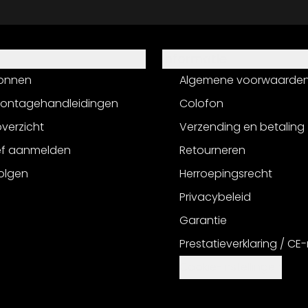
Informatie
onnen
Algemene voorwaarde
montagehandleidingen
Colofon
verzicht
Verzending en betaling
ef aanmelden
Retourneren
olgen
Herroepingsrecht
Privacybeleid
Garantie
Prestatieverklaring / CE
Cookie-instellingen