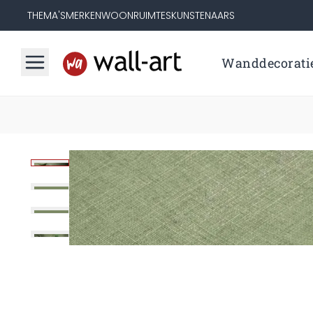
THEMA'S
MERKEN
WOONRUIMTES
KUNSTENAARS
Wanddecorati