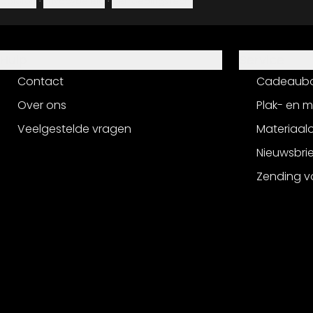
Colofon
·
Privacybeleid
·
Herroepingsrecht
Hulp
Service
Contact
Cadeaub
Over ons
Plak- en 
Veelgestelde vragen
Materiaalo
Nieuwsbri
Zending v