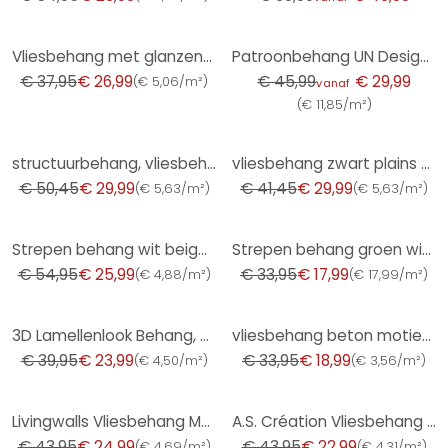
-29%
-35%
Vliesbehang met glanzende grove structuur groen betonlook
Patroonbehang UN Designs - Fleur de Paris
€ 37,95
€ 26,99
€ 45,99
€ 29,99
(
€ 5,06/m²
)
vanaf
(
€ 11,85/m²
)
-41%
-28%
structuurbehang, vliesbehang koper
vliesbehang zwart plains voor woonkamer slaapkamer behang marburg
€ 50,45
€ 29,99
€ 41,45
€ 29,99
(
€ 5,63/m²
)
(
€ 5,63/m²
)
-53%
-47%
Strepen behang wit beige - vliesbehang kunstbehang A.S. Création - mat en licht getextureerd
Strepen behang groen wit - vliesbehang A.S. Création
€ 54,95
€ 25,99
€ 33,95
€ 17,99
(
€ 4,88/m²
)
(
€ 17,99/m²
)
-40%
-44%
3D Lamellenlook Behang, Houtlook Vliesbehang van A.S. Creation, Beige, Zwart, Bruin
vliesbehang beton motief, effen kleuren, zwart
€ 39,95
€ 23,99
€ 33,95
€ 18,99
(
€ 4,50/m²
)
(
€ 3,56/m²
)
-43%
-48%
Livingwalls Vliesbehang Metropolitan Stories Barok St. Petersburg
A.S. Création Vliesbehang The BOS - Battle of Style Jungle Look Zwart, Oranje, Turquoise
€ 43,95
€ 24,99
€ 43,95
€ 22,99
(
€ 4,69/m²
)
(
€ 4,31/m²
)