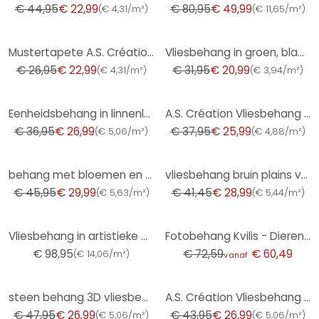
€ 44,95
€ 22,99
€ 80,95
€ 49,99
(
€ 4,31/m²
)
(
€ 11,65/m²
)
-15%
-34%
Mustertapete A.S. Création Vliestapete Scandinavi
Vliesbehang in groen, bladmotief bladlook bloemige natuur
€ 26,95
€ 22,99
€ 31,95
€ 20,99
(
€ 4,31/m²
)
(
€ 3,94/m²
)
-27%
-32%
Eenheidsbehang in linnenlook saliegroen - structuurbehang voor tijdloze elegantie
A.S. Création Vliesbehang The BOS - Battle of Style Bloemetjesbehang Blauw, Goud, Petrol
€ 36,95
€ 26,99
€ 37,95
€ 25,99
(
€ 5,06/m²
)
(
€ 4,88/m²
)
-35%
-30%
behang met bloemen en vliesbehang Kumano beige
vliesbehang bruin plains voor woonkamer slaapkamer behang marburg
€ 45,95
€ 29,99
€ 41,45
€ 28,99
(
€ 5,63/m²
)
(
€ 5,44/m²
)
-17%
Vliesbehang in artistieke golflook en beige, rode golf
Fotobehang Kvilis - Dieren in het Bos
€ 98,95
€ 72,59
€ 60,49
(
€ 14,06/m²
)
vanaf
-44%
-39%
steen behang 3D vliesbehang beige - vliesbehang steen look modern voor woonkamer, hal
A.S. Création Vliesbehang The BOS - Battle of Style - Bloemenbehang Wit, Zilver, Oranje
€ 47,95
€ 26,99
€ 43,95
€ 26,99
(
€ 5,06/m²
)
(
€ 5,06/m²
)