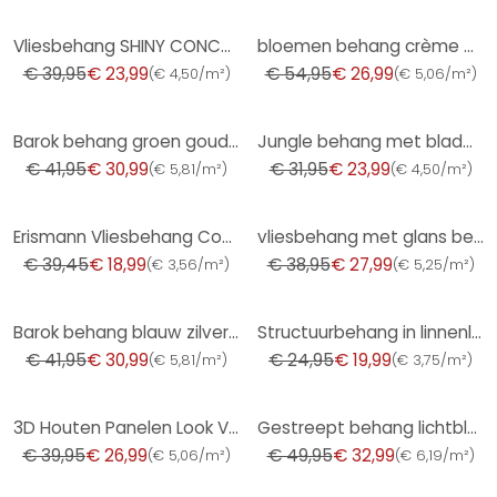
-40%
-51%
Vliesbehang SHINY CONCRETE Elle Decoration 4, blauw
bloemen behang crème groen - vliesbehang landelijke stijl A.S. Création - mat en licht gestructureer
€ 39,95
€ 23,99
€ 54,95
€ 26,99
(
€ 4,50/m²
)
(
€ 5,06/m²
)
-26%
-25%
Barok behang groen goud - Vliesbehang met monster - elegant patroonbehang
Jungle behang met bladmotief beige bruin - exotisch Vliesbehang modern & elegant
€ 41,95
€ 30,99
€ 31,95
€ 23,99
(
€ 5,81/m²
)
(
€ 4,50/m²
)
-52%
-28%
Erismann Vliesbehang Code Nature Beige
vliesbehang met glans beige betonlook
€ 39,45
€ 18,99
€ 38,95
€ 27,99
(
€ 3,56/m²
)
(
€ 5,25/m²
)
-26%
-20%
Barok behang blauw zilver - Vliesbehang met Patroonbehang - glanzend Patroonbehang
Structuurbehang in linnenlook bruin - subtiel Vliesbehang modern & elegant
€ 41,95
€ 30,99
€ 24,95
€ 19,99
(
€ 5,81/m²
)
(
€ 3,75/m²
)
-32%
-34%
3D Houten Panelen Look Vliesbehang, Scandinavisch Houtlook Behang van A.S. Creation, Bruin, Zwart
Gestreept behang lichtblauw wit - Vliesbehang strepen voor kinderkamers & meer
€ 39,95
€ 26,99
€ 49,95
€ 32,99
(
€ 5,06/m²
)
(
€ 6,19/m²
)