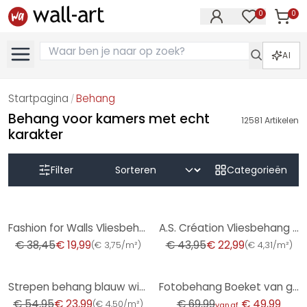
0
0
Artike
Artikelen in 
AI
Startpagina
Behang
/
Behang voor kamers met echt
12581
Artikelen
karakter
Filter
Categorieën
-48%
-48%
Fashion for Walls Vliesbehang Guido Maria Kretschmer
A.S. Création Vliesbehang The BOS - Battle of Style Baksteen Look Bruin, Beige, Grijs
€ 38,45
€ 19,99
€ 43,95
€ 22,99
(
€ 3,75/m²
)
(
€ 4,31/m²
)
-56%
-29%
Strepen behang blauw wit - vliesbehang kunst A.S. Création - mat en licht gestructureerd
Fotobehang Boeket van gedroogde bloemen - Treechild
€ 54,95
€ 23,99
€ 69,99
€ 49,99
(
€ 4,50/m²
)
vanaf