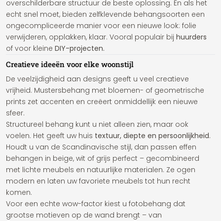
overschilderbare structuur de beste oplossing. En als het
echt snel moet, bieden zelfklevende behangsoorten een
ongecompliceerde manier voor een nieuwe look: folie
verwijderen, opplakken, klaar. Vooral populair bij
huurders
of voor kleine
DIY-projecten.
Creatieve ideeën voor elke woonstijl
De veelzijdigheid aan designs geeft u veel creatieve
vrijheid. Mustersbehang met bloemen- of geometrische
prints zet accenten en creëert onmiddellijk een nieuwe
sfeer.
Structureel behang kunt u niet alleen zien, maar ook
voelen. Het geeft uw huis
textuur, diepte en persoonlijkheid
.
Houdt u van de Scandinavische stijl, dan passen effen
behangen in beige, wit of grijs perfect – gecombineerd
met lichte meubels en natuurlijke materialen. Ze ogen
modern en laten uw favoriete meubels tot hun recht
komen.
Voor een echte wow-factor kiest u fotobehang dat
grootse motieven op de wand brengt – van