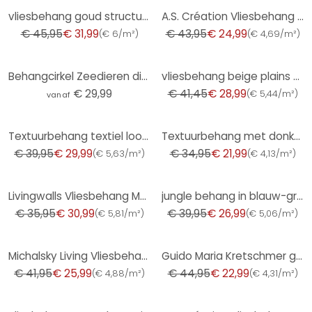
-30%
-43%
vliesbehang goud structuur voor woonkamer slaapkamer behang marburg
A.S. Création Vliesbehang The BOS - Battle of Style Jungle Look Petrol, Blauw, Geel, Groen
€ 45,95
€ 31,99
€ 43,95
€ 24,99
(
€ 6/m²
)
(
€ 4,69/m²
)
-30%
Behangcirkel Zeedieren diep in de oceaan - Oliver Robins - vliesbehang/zelfklevend vliesbehang
vliesbehang beige plains voor woonkamer slaapkamer behang marburg
€ 29,99
€ 41,45
€ 28,99
(
€ 5,44/m²
)
vanaf
-25%
-37%
Textuurbehang textiel look spar groen - modern Vliesbehang discreet
Textuurbehang met donkerblauwe textiellook - Elegant Vliesbehang - Modern wandontwerp
€ 39,95
€ 29,99
€ 34,95
€ 21,99
(
€ 5,63/m²
)
(
€ 4,13/m²
)
-14%
-32%
Livingwalls Vliesbehang Metropolitan Stories
jungle behang in blauw-grijs - vliesbehang met tropische flair
€ 35,95
€ 30,99
€ 39,95
€ 26,99
(
€ 5,81/m²
)
(
€ 5,06/m²
)
-38%
-49%
Michalsky Living Vliesbehang Dream Again
Guido Maria Kretschmer grafisch behang Waves of Light Fashion for Walls 5 beige
€ 41,95
€ 25,99
€ 44,95
€ 22,99
(
€ 4,88/m²
)
(
€ 4,31/m²
)
-28%
-39%