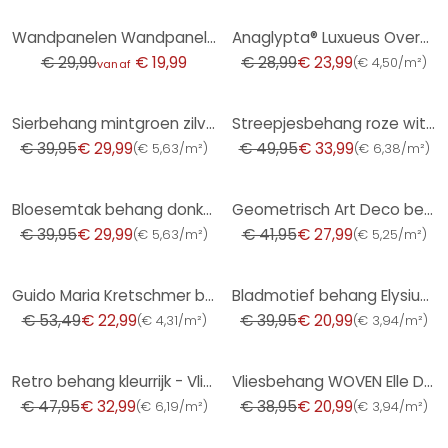
-33%
-17%
Wandpanelen Wandpanelen zelfklevend roze gestreept met rand
Anaglypta® Luxueus Overschilderbaar Behang
€ 29,99
€ 19,99
€ 28,99
€ 23,99
(
€ 4,50/m²
)
vanaf
-25%
-32%
Sierbehang mintgroen zilver - glanzend Vliesbehang met monster
Streepjesbehang roze wit - delicaat behang met streepjespatroon
€ 39,95
€ 29,99
€ 49,95
€ 33,99
(
€ 5,63/m²
)
(
€ 6,38/m²
)
-25%
-33%
Bloesemtak behang donkergroen goud wit - aziatisch bloemmotief - Vliesbehang
Geometrisch Art Deco behang zwart goud - modern patroonbehang - Vliesbehang
€ 39,95
€ 29,99
€ 41,95
€ 27,99
(
€ 5,63/m²
)
(
€ 5,25/m²
)
-57%
-47%
Guido Maria Kretschmer bladmotief behang Yamato Fashion for Walls 5 bruin
Bladmotief behang Elysium bruin
€ 53,49
€ 22,99
€ 39,95
€ 20,99
(
€ 4,31/m²
)
(
€ 3,94/m²
)
-31%
-46%
Retro behang kleurrijk - Vliesbehang bloemen retro stijl - vintage patroonbehang
Vliesbehang WOVEN Elle Decoration 4, beige
€ 47,95
€ 32,99
€ 38,95
€ 20,99
(
€ 6,19/m²
)
(
€ 3,94/m²
)