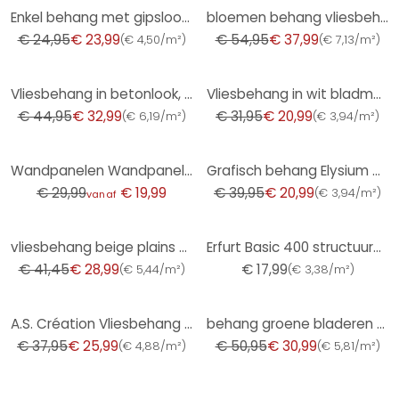
-4%
-31%
Enkel behang met gipslook zand - effen behang met structuur - peel & stick behang met structuur
bloemen behang vliesbehang Kumano goud
€ 24,95
€ 23,99
€ 54,95
€ 37,99
(
€ 4,50/m²
)
(
€ 7,13/m²
)
-27%
-34%
Vliesbehang in betonlook, effen groen structuur
Vliesbehang in wit bladmotief bladlook bloemige natuur
€ 44,95
€ 32,99
€ 31,95
€ 20,99
(
€ 6,19/m²
)
(
€ 3,94/m²
)
-33%
-47%
Wandpanelen Wandpanelen zelfklevend blauw gestreept met rand
Grafisch behang Elysium goud
€ 29,99
€ 19,99
€ 39,95
€ 20,99
(
€ 3,94/m²
)
vanaf
-30%
vliesbehang beige plains voor woonkamer slaapkamer behang marburg
Erfurt Basic 400 structuurvliesbehang
€ 41,45
€ 28,99
€ 17,99
(
€ 5,44/m²
)
(
€ 3,38/m²
)
-32%
-39%
A.S. Création Vliesbehang The BOS - Battle of Style Rood, Goud, Metallic
behang groene bladeren - bloemetjes woonkamer vliesbehang keuken
€ 37,95
€ 25,99
€ 50,95
€ 30,99
(
€ 4,88/m²
)
(
€ 5,81/m²
)