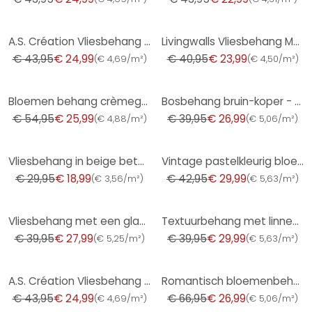
-43%
-41%
A.S. Création Vliesbehang The BOS - Battle of Style Baksteen Look Rood, Oranje
Livingwalls Vliesbehang Metropolitan Stories Jungle
€ 43,95
€ 24,99
€ 40,95
€ 23,99
(
€ 4,69/m²
)
(
€ 4,50/m²
)
-53%
-32%
Bloemen behang crèmegrijs - vliesbehang landelijke stijl A.S. Création - mat licht structuur
Bosbehang bruin-koper - vliesbehang met natuurmotief
€ 54,95
€ 25,99
€ 39,95
€ 26,99
(
€ 4,88/m²
)
(
€ 5,06/m²
)
-37%
-30%
Vliesbehang in beige betonlook used look effen
Vintage pastelkleurig bloemenbehang - bloemenpatroon behang retro - vliesbehang
€ 29,95
€ 18,99
€ 42,95
€ 29,99
(
€ 3,56/m²
)
(
€ 5,63/m²
)
-30%
-25%
Vliesbehang met een glanzende, grove structuur antraciet gipslook
Textuurbehang met linnenlook Beige Crème - Geometrisch monster
€ 39,95
€ 27,99
€ 39,95
€ 29,99
(
€ 5,25/m²
)
(
€ 5,63/m²
)
-43%
-60%
A.S. Création Vliesbehang The BOS - Battle of Style Jungle Look Wit, Groen, Lila, Roze
Romantisch bloemenbehang duurzaam vliesbehang Floral by A.S. Création Rosa Orange 386363
€ 43,95
€ 24,99
€ 66,95
€ 26,99
(
€ 4,69/m²
)
(
€ 5,06/m²
)