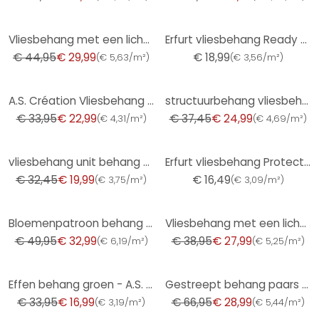
-33%
Vliesbehang met een lichte textiellook in effen koperstructuur
Erfurt vliesbehang Ready 301
€ 44,95
€ 29,99
€ 18,99
(
€ 5,63/m²
)
(
€ 3,56/m²
)
-32%
-33%
A.S. Création Vliesbehang met Glitter Memory 3
structuurbehang vliesbehang Novamur Jackie beige
€ 33,95
€ 22,99
€ 37,45
€ 24,99
(
€ 4,31/m²
)
(
€ 4,69/m²
)
-38%
vliesbehang unit behang met fijne structuur in zwart
Erfurt vliesbehang Protect 210
€ 32,45
€ 19,99
€ 16,49
(
€ 3,75/m²
)
(
€ 3,09/m²
)
-34%
-28%
Bloemenpatroon behang roze wit - bloemen behang speels
Vliesbehang met een licht glanzende beige effen structuur
€ 49,95
€ 32,99
€ 38,95
€ 27,99
(
€ 6,19/m²
)
(
€ 5,25/m²
)
-50%
-57%
Effen behang groen - A.S. Création
Gestreept behang paars grijs PVC-vrij - vliesbehang gestreept van A.S. Création 386654
€ 33,95
€ 16,99
€ 66,95
€ 28,99
(
€ 3,19/m²
)
(
€ 5,44/m²
)