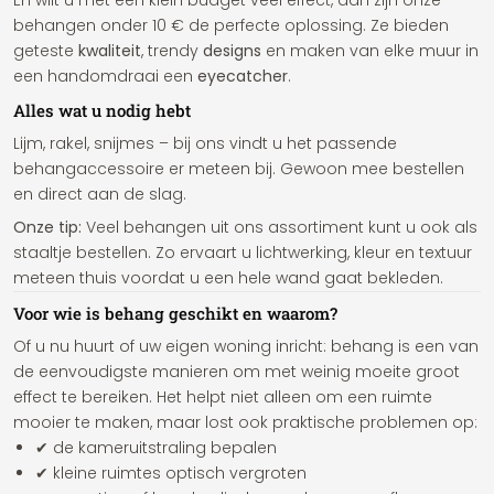
En wilt u met een klein budget veel effect, dan zijn onze
behangen onder 10 € de perfecte oplossing. Ze bieden
geteste
kwaliteit
, trendy
designs
en maken van elke muur in
een handomdraai een
eyecatcher
.
Alles wat u nodig hebt
Lijm, rakel, snijmes – bij ons vindt u het passende
behangaccessoire er meteen bij. Gewoon mee bestellen
en direct aan de slag.
Onze tip:
Veel behangen uit ons assortiment kunt u ook als
staaltje bestellen. Zo ervaart u lichtwerking, kleur en textuur
meteen thuis voordat u een hele wand gaat bekleden.
Voor wie is behang geschikt en waarom?
Of u nu huurt of uw eigen woning inricht: behang is een van
de eenvoudigste manieren om met weinig moeite groot
effect te bereiken. Het helpt niet alleen om een ruimte
mooier te maken, maar lost ook praktische problemen op:
✔ de kameruitstraling bepalen
✔ kleine ruimtes optisch vergroten