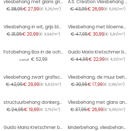
vliesbehang met glans grijs betonlook
A.S. Création Vliesbehang The BOS - Battle of Style Jungle Look Wit, Groen, Rood, Beige
€ 38,95
€ 27,99
€ 43,95
€ 26,99
(
€ 5,25/m²
)
(
€ 5,06/m²
)
-34%
-35%
Vliesbehang in wit, grijs bladmotief bladlook bloemige natuur
Vliesbehang met bloemen geelgroen - bloemenbehang in retrostijl - vintage Patroonbehang
€ 31,95
€ 20,99
€ 47,95
€ 30,99
(
€ 3,94/m²
)
(
€ 5,81/m²
)
-49%
Fotobehang Bos in de ochtendmist - Maier
Guido Maria Kretschmer behang met bloemmotief Floral Glow Fashion for Walls 5 beige
€ 52,99
€ 44,95
€ 22,99
(
€ 4,31/m²
)
vanaf
-30%
-42%
vliesbehang zwart grafisch voor woonkamer slaapkamer behang marburg
Vliesbehang, de muur behangen La Terrasse groen
€ 42,95
€ 29,99
€ 30,95
€ 17,99
(
€ 5,63/m²
)
(
€ 3,38/m²
)
-20%
-29%
structuurbehang donkergroen effen kleur - modern effen vliesbehang groen
Vliesbehang met glans antraciet betonlook
€ 24,95
€ 19,99
€ 37,95
€ 26,99
(
€ 3,75/m²
)
(
€ 5,06/m²
)
-49%
-38%
Guido Maria Kretschmer behang met bloemmotief Floral Glow Fashion for Walls 5 goud
kinderbehang, vliesbehang met illustratie Kids Walls wit, groen