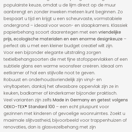
populairste keuze, omdat u de lijm direct op de muur
aanbrengt en zonder inweken meteen kunt beginnen. Zo
bespaart u tijd en krijgt u een scheurvaste, vormstabiele
ondergrond – ideaal voor woon- en slaapkamers. Klassiek
papierbehang scoort daarentegen met een
vriendelijke
prijs, ecologische materialen en een enorme designkeuze
–
perfect als u met een kleiner budget creatief wilt zijn.
Voor een bijzonder elegante uitstraling zorgen
textielbehangsoorten die met fijne stofoppervlakken of een
subtiele glans een warme woonsfeer creëren. Ideaal om
eetkamer of hal een stijlvolle noot te geven.
Robuust en onderhoudsvriendelijk zijn vinyl- en
vinyltapeten; dankzij het afwasbare oppervlak zijn ze in
keuken, badkamer of kinderkamer bijzonder praktisch.
Veel varianten zijn zelfs
Made in Germany en getest volgens
OEKO-TEX® Standard 100
– een echt pluspunt voor
gezinnen met kinderen of gevoelige woonruimtes. Zoekt u
maximale slijtvastheid, bijvoorbeeld voor trappenhuizen of
renovaties, dan is glasvezelbehang met zijn