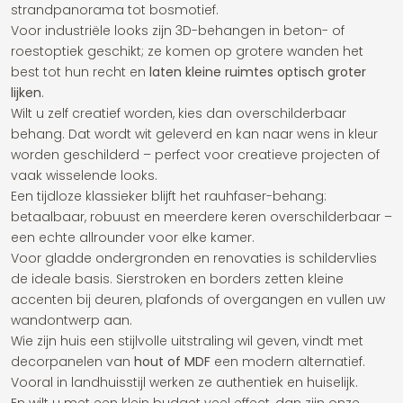
strandpanorama tot bosmotief.
Voor industriële looks zijn 3D-behangen in beton- of
roestoptiek geschikt; ze komen op grotere wanden het
best tot hun recht en
laten kleine ruimtes optisch groter
lijken
.
Wilt u zelf creatief worden, kies dan overschilderbaar
behang. Dat wordt wit geleverd en kan naar wens in kleur
worden geschilderd – perfect voor creatieve projecten of
vaak wisselende looks.
Een tijdloze klassieker blijft het rauhfaser-behang:
betaalbaar, robuust en meerdere keren overschilderbaar –
een echte allrounder voor elke kamer.
Voor gladde ondergronden en renovaties is schildervlies
de ideale basis. Sierstroken en borders zetten kleine
accenten bij deuren, plafonds of overgangen en vullen uw
wandontwerp aan.
Wie zijn huis een stijlvolle uitstraling wil geven, vindt met
decorpanelen van
hout of MDF
een modern alternatief.
Vooral in landhuisstijl werken ze authentiek en huiselijk.